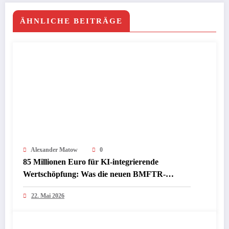
ÄHNLICHE BEITRÄGE
Alexander Matow
0
85 Millionen Euro für KI-integrierende
Wertschöpfung: Was die neuen BMFTR-
Förderrichtlinien InProKI und ModuS‑KI für
22. Mai 2026
Industrie und Mittelstand bedeuten