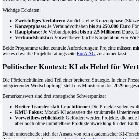
Wichtige Eckdaten:
Zweistufiges Verfahren:
Zunächst eine Konzeptphase (Skizzen
Konzeptphase:
Je Verbundvorhaben
bis zu 250.000 Euro
Förd
Hauptphase:
Je Verbundprojekt
bis zu 2,5 Millionen Euro
, 
Verbundstruktur:
Vorwettbewerbliche Kooperation von Wirtscha
Beide Programme teilen zentrale Anforderungen: Projekte müssen
mi
wie es etwa die Projektberatungsseite
EurA AG
zusammenfasst.
Politischer Kontext: KI als Hebel für We
Die Förderrichtlinien sind Teil einer breiteren Strategie. In einer
integrierender Wertschöpfung“ stellt das Ministerium bis 2029 insge
Bemerkenswert sind drei strategische Schwerpunkte:
Breiter Transfer statt Leuchttürme:
Die Projekte sollen expli
KMU-Fokus:
ModuS‑KI adressiert die strukturelle Unterinve
Vorwettbewerblichkeit:
Gefördert werden Projekte, die neue 
aber noch ohne unmittelbare Produktentwicklung für den End
Damit unterscheidet sich der Ansatz von rein akademischer KI-Forsc