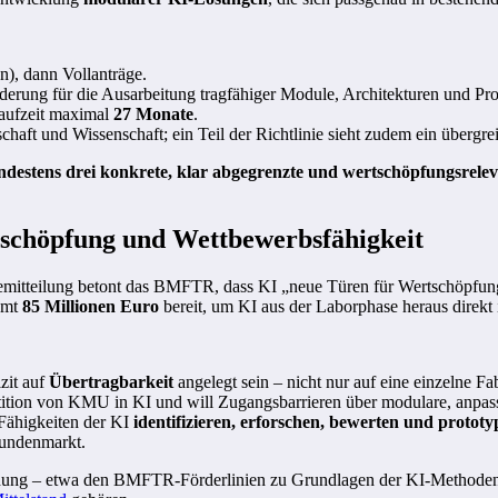
), dann Vollanträge.
erung für die Ausarbeitung tragfähiger Module, Architekturen und Pr
Laufzeit maximal
27 Monate
.
ft und Wissenschaft; ein Teil der Richtlinie sieht zudem ein übergrei
ndestens drei konkrete, klar abgegrenzte und wertschöpfungsrel
rtschöpfung und Wettbewerbsfähigkeit
 Pressemitteilung betont das BMFTR, dass KI „neue Türen für Wertschöp
samt
85 Millionen Euro
bereit, um KI aus der Laborphase heraus direkt
zit auf
Übertragbarkeit
angelegt sein – nicht nur auf eine einzelne 
stition von KMU in KI und will Zugangsbarrieren über modulare, anpa
Fähigkeiten der KI
identifizieren, erforschen, bewerten und prototy
kundenmarkt.
hung – etwa den BMFTR-Förderlinien zu Grundlagen der KI-Methoden – un