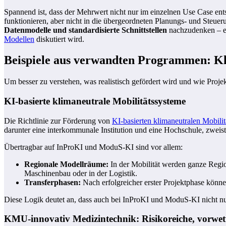
Spannend ist, dass der Mehrwert nicht nur im einzelnen Use Case ents
funktionieren, aber nicht in die übergeordneten Planungs- und Ste
Datenmodelle und standardisierte Schnittstellen
nachzudenken – ei
Modellen
diskutiert wird.
Beispiele aus verwandten Programmen: Kl
Um besser zu verstehen, was realistisch gefördert wird und wie Pro
KI-basierte klimaneutrale Mobilitätssysteme
Die Richtlinie zur Förderung von
KI-basierten klimaneutralen Mobili
darunter eine interkommunale Institution und eine Hochschule, zweist
Übertragbar auf InProKI und ModuS‑KI sind vor allem:
Regionale Modellräume:
In der Mobilität werden ganze Region
Maschinenbau oder in der Logistik.
Transferphasen:
Nach erfolgreicher erster Projektphase könne
Diese Logik deutet an, dass auch bei InProKI und ModuS‑KI nicht nu
KMU-innovativ Medizintechnik: Risikoreiche, vorwe