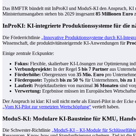
Das BMFTR bündelt mit InProKI und ModuS‑KI den Anspruch, KI nich
Ministeriumsangaben stehen bis 2029 insgesamt
85 Millionen Euro
z
InProKI: KI-integrierte Produktionssysteme für die n
Die Förderrichtlinie
„Innovative Produktionssysteme durch KI-Integra
Wissenschaft, die produktivitätssteigernde KI-Anwendungen für
Prod
Einige zentrale Eckpunkte:
Fokus:
Flexible, skalierbare KI-Lösungen zur Optimierung ind
Verbundprojekte:
In der Regel
5 bis 7 Partner
aus Unternehm
Förderhöhe:
Obergrenzen von
35 Mio. Euro
pro Unternehmen
Förderquote:
Typisch
bis zu 50 %
für Unternehmen,
bis zu 
Laufzeit:
Projektlaufzeiten von maximal
36 Monaten
sind vor
Verwertung:
Ergebnisse müssen im Europäischen Wirtschafts
Der Anspruch ist klar: KI soll nicht mehr als Einzel-Pilot in der Ecke
„Vom KI-Pilot zur vernetzten Wertschöpfung“
vertieft haben.
ModuS‑KI: Modulare KI-Bausteine für KMU, Hand
Die Schwester-Richtlinie
„ModuS‑KI – KI‑Module für Schlüsselfähig
Ressourcen, Know-how und Standardisierung scheitern. Ziel ist die