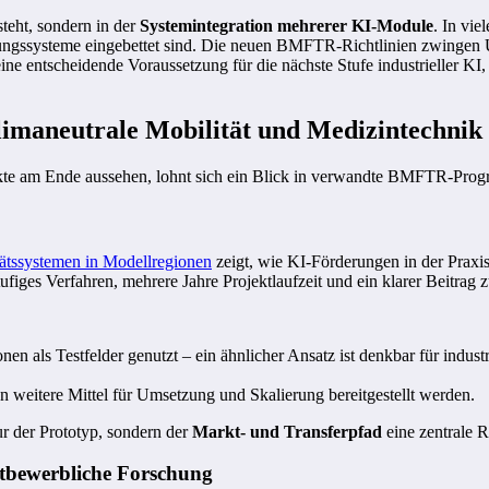
teht, sondern in der
Systemintegration mehrerer KI-Module
. In vie
uerungssysteme eingebettet sind. Die neuen BMFTR-Richtlinien zwinge
ne entscheidende Voraussetzung für die nächste Stufe industrieller KI
imaneutrale Mobilität und Medizintechnik
jekte am Ende aussehen, lohnt sich ein Blick in verwandte BMFTR-Pro
tätssystemen in Modellregionen
zeigt, wie KI-Förderungen in der Praxis 
ufiges Verfahren, mehrere Jahre Projektlaufzeit und ein klarer Beitrag
en als Testfelder genutzt – ein ähnlicher Ansatz ist denkbar für indus
n weitere Mittel für Umsetzung und Skalierung bereitgestellt werden.
r der Prototyp, sondern der
Markt- und Transferpfad
eine zentrale R
ttbewerbliche Forschung