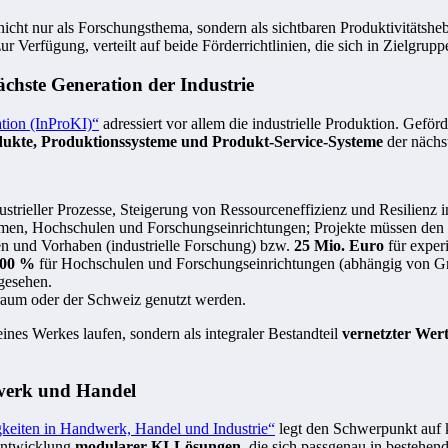
t nur als Forschungsthema, sondern als sichtbaren Produktivitätsheb
ur Verfügung, verteilt auf beide Förderrichtlinien, die sich in Zielgru
ächste Generation der Industrie
tion (InProKI)“
adressiert vor allem die industrielle Produktion. Gef
ukte, Produktionssysteme und Produkt‑Service‑Systeme
der nächs
ustrieller Prozesse, Steigerung von Ressourceneffizienz und Resilienz
en, Hochschulen und Forschungseinrichtungen; Projekte müssen den St
 und Vorhaben (industrielle Forschung) bzw.
25 Mio. Euro
für exper
100 %
für Hochschulen und Forschungseinrichtungen (abhängig von Grö
gesehen.
raum oder der Schweiz genutzt werden.
 eines Werkes laufen, sondern als integraler Bestandteil
vernetzter Wer
werk und Handel
keiten in Handwerk, Handel und Industrie“
legt den Schwerpunkt auf k
 Entwicklung
modularer KI-Lösungen
, die sich passgenau in bestehen