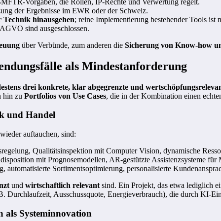
BMFTR-Vorgaben, die Rollen, IP-Rechte und Verwertung regelt.
tzung der Ergebnisse im EWR oder der Schweiz.
r Technik hinausgehen
; reine Implementierung bestehender Tools ist n
 AGVO sind ausgeschlossen.
reuung
über Verbünde, zum anderen die
Sicherung von Know-how un
endungsfälle als Mindestanforderung
estens drei konkrete, klar abgegrenzte und wertschöpfungsrelev
n hin zu
Portfolios von Use Cases
, die in der Kombination einen echte
rk und Handel
wieder auftauchen, sind:
sregelung, Qualitätsinspektion mit Computer Vision, dynamische Ress
ldisposition mit Prognosemodellen, AR-gestützte Assistenzsysteme für
, automatisierte Sortimentsoptimierung, personalisierte Kundenanspra
nzt
und
wirtschaftlich relevant
sind. Ein Projekt, das etwa lediglich 
 Durchlaufzeit, Ausschussquote, Energieverbrauch), die durch KI-Einsa
 als Systeminnovation