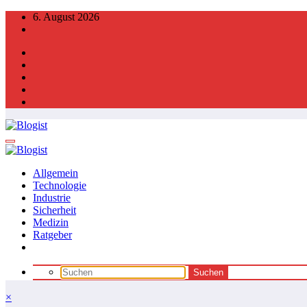
Zum
6. August 2026
Inhalt
springen
Allgemein
Technologie
Industrie
Sicherheit
Medizin
Ratgeber
×