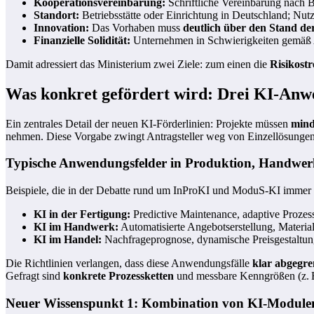
Kooperationsvereinbarung:
Schriftliche Vereinbarung nach 
Standort:
Betriebsstätte oder Einrichtung in Deutschland; Nu
Innovation:
Das Vorhaben muss
deutlich über den Stand de
Finanzielle Solidität:
Unternehmen in Schwierigkeiten gemäß
Damit adressiert das Ministerium zwei Ziele: zum einen die
Risikost
Was konkret gefördert wird: Drei KI-Anw
Ein zentrales Detail der neuen KI-Förderlinien: Projekte müssen
mind
nehmen. Diese Vorgabe zwingt Antragsteller weg von Einzellösunge
Typische Anwendungsfelder in Produktion, Handwe
Beispiele, die in der Debatte rund um InProKI und ModuS‑KI immer 
KI in der Fertigung:
Predictive Maintenance, adaptive Prozes
KI im Handwerk:
Automatisierte Angebotserstellung, Materia
KI im Handel:
Nachfrageprognose, dynamische Preisgestaltung
Die Richtlinien verlangen, dass diese Anwendungsfälle
klar abgegre
Gefragt sind
konkrete Prozessketten
und messbare Kenngrößen (z. B.
Neuer Wissenspunkt 1: Kombination von KI-Modulen