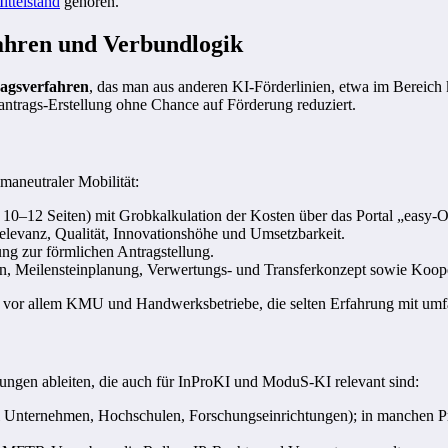
ttelstand
gehören.
fahren und Verbundlogik
ragsverfahren
, das man aus anderen KI-Förderlinien, etwa im Bereich k
lantrags-Erstellung ohne Chance auf Förderung reduziert.
imaneutraler Mobilität:
 10–12 Seiten) mit Grobkalkulation der Kosten über das Portal „easy‑O
levanz, Qualität, Innovationshöhe und Umsetzbarkeit.
ung zur förmlichen Antragstellung.
lan, Meilensteinplanung, Verwertungs- und Transferkonzept sowie Koop
t vor allem KMU und Handwerksbetriebe, die selten Erfahrung mit um
ungen ableiten, die auch für InProKI und ModuS‑KI relevant sind:
 Unternehmen, Hochschulen, Forschungseinrichtungen); in manchen Pro