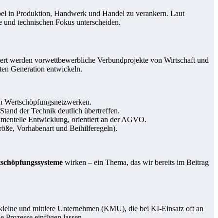
el in Produktion, Handwerk und Handel zu verankern. Laut
ppe und technischen Fokus unterscheiden.
ördert werden vorwettbewerbliche Verbundprojekte von Wirtschaft und
ten Generation entwickeln.
 in Wertschöpfungsnetzwerken.
and der Technik deutlich übertreffen.
imentelle Entwicklung, orientiert an der AGVO.
ße, Vorhabenart und Beihilferegeln).
tschöpfungssysteme
wirken – ein Thema, das wir bereits im Beitrag
leine und mittlere Unternehmen (KMU), die bei KI-Einsatz oft an
de Prozesse einfügen lassen.