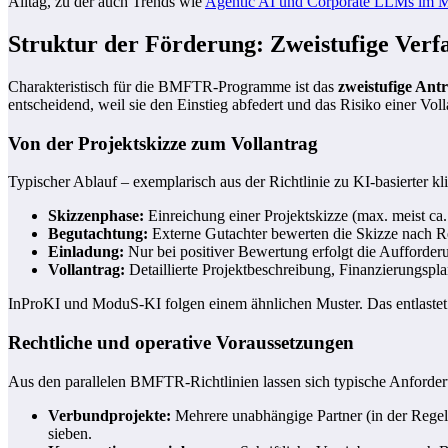
Alltag, zu der auch Trends wie
Agentic AI und Corporate LLMs im Mi
Struktur der Förderung: Zweistufige Ver
Charakteristisch für die BMFTR-Programme ist das
zweistufige Ant
entscheidend, weil sie den Einstieg abfedert und das Risiko einer Vol
Von der Projektskizze zum Vollantrag
Typischer Ablauf – exemplarisch aus der Richtlinie zu KI-basierter kl
Skizzenphase:
Einreichung einer Projektskizze (max. meist ca.
Begutachtung:
Externe Gutachter bewerten die Skizze nach Re
Einladung:
Nur bei positiver Bewertung erfolgt die Aufforder
Vollantrag:
Detaillierte Projektbeschreibung, Finanzierungsp
InProKI und ModuS‑KI folgen einem ähnlichen Muster. Das entlaste
Rechtliche und operative Voraussetzungen
Aus den parallelen BMFTR-Richtlinien lassen sich typische Anforder
Verbundprojekte:
Mehrere unabhängige Partner (in der Regel
sieben.