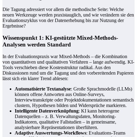
Die Tagung adressiert vor allem die methodische Seite: Welche
neuen Werkzeuge werden praxistauglich, und wie verändern sie den
Evaluationszyklus von der Datenerhebung bis zur Nutzung der
Ergebnisse?
Wissenspunkt 1: KI-gestützte Mixed-Methods-
Analysen werden Standard
In der Evaluationspraxis war Mixed-Methods – die Kombination
von quantitativen und qualitativen Verfahren – lange aufwendig. KI-
Tools verschieben diese Kostenstruktur radikal. Aus den
Diskussionen rund um die Tagung und den vorbereitenden Papieren
lässt sich ein klarer Trend ablesen:
Automatisierte Textanalyse
: Große Sprachmodelle (LLMs)
können offene Antworten aus Online-Surveys,
Interviewtranskripte oder Projektdokumentationen semantisch
clustern, Hypothesen bilden und Widersprüche markieren.
Intelligente Datenverknüpfung
: KI kann heterogene
Datenquellen – z. B. Verwaltungsdaten, Monitoring-
Indikatoren, qualitative Fallstudien – in gemeinsame,
analysierbare Repräsentationen überführen.
Adaptive Auswertungs-Workflows
: Evaluations-Teams