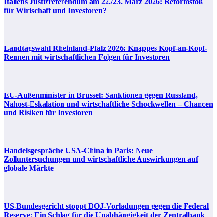
Italiens Justizreferendum am 22./23. März 2026: Reformstoß
für Wirtschaft und Investoren?
Landtagswahl Rheinland-Pfalz 2026: Knappes Kopf-an-Kopf-
Rennen mit wirtschaftlichen Folgen für Investoren
EU-Außenminister in Brüssel: Sanktionen gegen Russland,
Nahost-Eskalation und wirtschaftliche Schockwellen – Chancen
und Risiken für Investoren
Handelsgespräche USA-China in Paris: Neue
Zolluntersuchungen und wirtschaftliche Auswirkungen auf
globale Märkte
US-Bundesgericht stoppt DOJ-Vorladungen gegen die Federal
Reserve: Ein Schlag für die Unabhängigkeit der Zentralbank