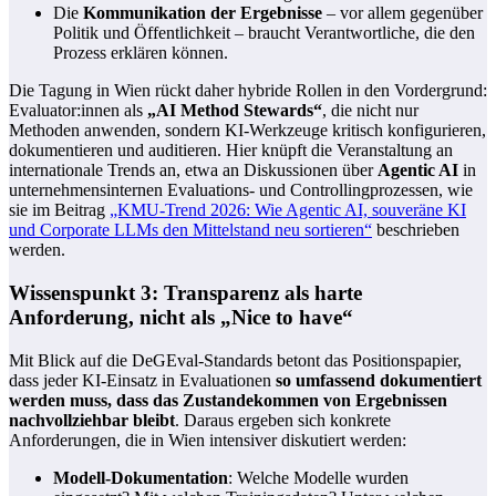
Die
Kommunikation der Ergebnisse
– vor allem gegenüber
Politik und Öffentlichkeit – braucht Verantwortliche, die den
Prozess erklären können.
Die Tagung in Wien rückt daher hybride Rollen in den Vordergrund:
Evaluator:innen als
„AI Method Stewards“
, die nicht nur
Methoden anwenden, sondern KI-Werkzeuge kritisch konfigurieren,
dokumentieren und auditieren. Hier knüpft die Veranstaltung an
internationale Trends an, etwa an Diskussionen über
Agentic AI
in
unternehmensinternen Evaluations- und Controllingprozessen, wie
sie im Beitrag
„KMU-Trend 2026: Wie Agentic AI, souveräne KI
und Corporate LLMs den Mittelstand neu sortieren“
beschrieben
werden.
Wissenspunkt 3: Transparenz als harte
Anforderung, nicht als „Nice to have“
Mit Blick auf die DeGEval-Standards betont das Positionspapier,
dass jeder KI-Einsatz in Evaluationen
so umfassend dokumentiert
werden muss, dass das Zustandekommen von Ergebnissen
nachvollziehbar bleibt
. Daraus ergeben sich konkrete
Anforderungen, die in Wien intensiver diskutiert werden:
Modell-Dokumentation
: Welche Modelle wurden