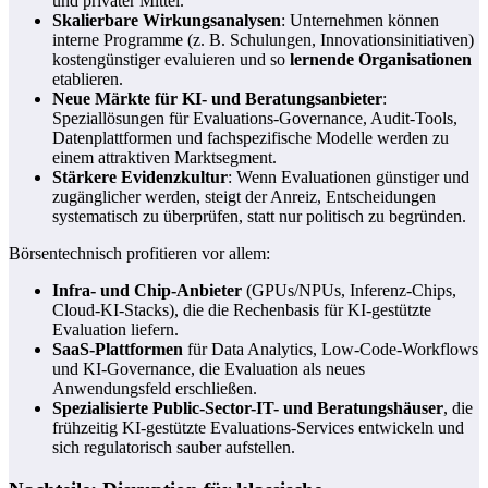
und privater Mittel.
Skalierbare Wirkungsanalysen
: Unternehmen können
interne Programme (z. B. Schulungen, Innovationsinitiativen)
kostengünstiger evaluieren und so
lernende Organisationen
etablieren.
Neue Märkte für KI- und Beratungsanbieter
:
Speziallösungen für Evaluations-Governance, Audit-Tools,
Datenplattformen und fachspezifische Modelle werden zu
einem attraktiven Marktsegment.
Stärkere Evidenzkultur
: Wenn Evaluationen günstiger und
zugänglicher werden, steigt der Anreiz, Entscheidungen
systematisch zu überprüfen, statt nur politisch zu begründen.
Börsentechnisch profitieren vor allem:
Infra- und Chip-Anbieter
(GPUs/NPUs, Inferenz-Chips,
Cloud-KI-Stacks), die die Rechenbasis für KI-gestützte
Evaluation liefern.
SaaS-Plattformen
für Data Analytics, Low-Code-Workflows
und KI-Governance, die Evaluation als neues
Anwendungsfeld erschließen.
Spezialisierte Public-Sector-IT- und Beratungshäuser
, die
frühzeitig KI-gestützte Evaluations-Services entwickeln und
sich regulatorisch sauber aufstellen.