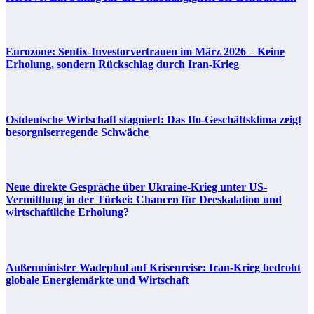
Eurozone: Sentix-Investorvertrauen im März 2026 – Keine
Erholung, sondern Rückschlag durch Iran-Krieg
Ostdeutsche Wirtschaft stagniert: Das Ifo-Geschäftsklima zeigt
besorgniserregende Schwäche
Neue direkte Gespräche über Ukraine-Krieg unter US-
Vermittlung in der Türkei: Chancen für Deeskalation und
wirtschaftliche Erholung?
Außenminister Wadephul auf Krisenreise: Iran-Krieg bedroht
globale Energiemärkte und Wirtschaft