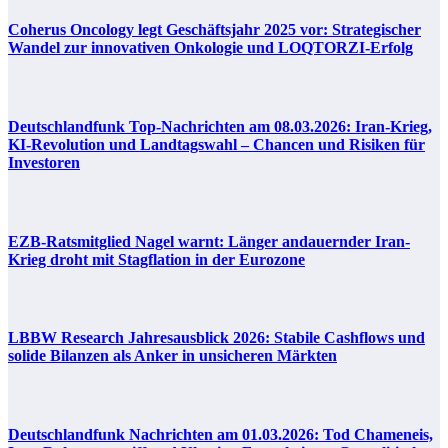
Coherus Oncology legt Geschäftsjahr 2025 vor: Strategischer
Wandel zur innovativen Onkologie und LOQTORZI-Erfolg
Deutschlandfunk Top-Nachrichten am 08.03.2026: Iran-Krieg,
KI-Revolution und Landtagswahl – Chancen und Risiken für
Investoren
EZB-Ratsmitglied Nagel warnt: Länger andauernder Iran-
Krieg droht mit Stagflation in der Eurozone
LBBW Research Jahresausblick 2026: Stabile Cashflows und
solide Bilanzen als Anker in unsicheren Märkten
Deutschlandfunk Nachrichten am 01.03.2026: Tod Chameneis,