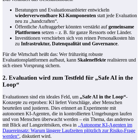
Beratungen und Evaluationsanbieter entwickeln
wiederverwendbare KI-Komponenten
statt jede Evaluation
neu zu „handcraften“.
Öffentliche Auftraggeber könnten verstärkt auf
gemeinsame
Plattformen
setzen – z. B. für ganze Ressorts oder Länder.
Investitionen verschieben sich von reinen Personalkosten hin
zu
Infrastruktur, Datenqualität und Governance
.
Für die Wirtschaft heißt das: Wer frühzeitig robuste
Evaluationsplattformen aufbaut, kann
Skaleneffekte
realisieren und
sich einen Vorsprung sichern.
2. Evaluation wird zum Testfeld für „Safe AI in the
Loop“
Evaluationen sind ein ideales Feld, um
„Safe AI in the Loop“
-
Konzepte zu erproben: KI liefert Vorschläge, aber Menschen
beurteilen und justieren. Dies erinnert an Experimente mit
autonomen KI-Agenten, die in kontrollierten Umgebungen laufen
und von Menschen überwacht werden – ein Thema, das anderswo
mit Blick auf Langzeitrisiken, etwa in
„Autonome KI-Agenten im
Dauereinsatz: Warum längere Laufzeiten plötzlich zur Risiko-Frage
werden“
, diskutiert wird.