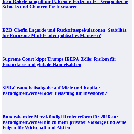
Iran-Raketenangriff und Ukraine-Fortschritte – Geopolitische
Schocks und Chancen für Investoren
EZB-Chefin Lagarde und Rücktrittsspekulationen: Stabilität
für Eurozone-Märkte oder politisches Manöver?
Supreme Court kippt Trumps IEEPA-Zölle: Risiken für
Finanzkrise und globale Handelsaktien
SPD-Gesundheitsabgabe auf Miete und Kapital:
Paradigmenwechsel oder Belastung für Investoren?
Bundeskanzler Merz kündigt Rentenreform für 2026 an:
Paradigmenwechsel hin zu mehr privater Vorsorge und seine
Folgen für Wirtschaft und Aktien