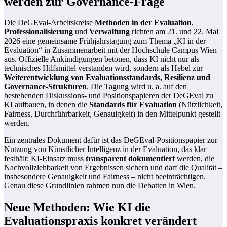
werden zur Governance-Frage
Die DeGEval-Arbeitskreise
Methoden in der Evaluation
,
Professionalisierung
und
Verwaltung
richten am 21. und 22. Mai
2026 eine gemeinsame Frühjahrstagung zum Thema „KI in der
Evaluation“ in Zusammenarbeit mit der Hochschule Campus Wien
aus. Offizielle Ankündigungen betonen, dass KI nicht nur als
technisches Hilfsmittel verstanden wird, sondern als Hebel zur
Weiterentwicklung von Evaluationsstandards, Resilienz und
Governance-Strukturen
. Die Tagung wird u. a. auf den
bestehenden Diskussions- und Positionspapieren der DeGEval zu
KI aufbauen, in denen die
Standards für Evaluation
(Nützlichkeit,
Fairness, Durchführbarkeit, Genauigkeit) in den Mittelpunkt gestellt
werden.
Ein zentrales Dokument dafür ist das DeGEval-Positionspapier zur
Nutzung von Künstlicher Intelligenz in der Evaluation, das klar
festhält: KI-Einsatz muss
transparent dokumentiert
werden, die
Nachvollziehbarkeit von Ergebnissen sichern und darf die Qualität –
insbesondere Genauigkeit und Fairness – nicht beeinträchtigen.
Genau diese Grundlinien rahmen nun die Debatten in Wien.
Neue Methoden: Wie KI die
Evaluationspraxis konkret verändert