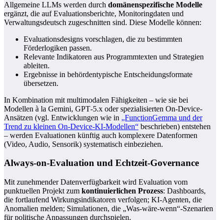
Allgemeine LLMs werden durch
domänenspezifische Modelle
ergänzt, die auf Evaluationsberichte, Monitoringdaten und
Verwaltungsdeutsch zugeschnitten sind. Diese Modelle können:
Evaluationsdesigns vorschlagen, die zu bestimmten
Förderlogiken passen.
Relevante Indikatoren aus Programmtexten und Strategien
ableiten.
Ergebnisse in behördentypische Entscheidungsformate
übersetzen.
In Kombination mit multimodalen Fähigkeiten – wie sie bei
Modellen à la Gemini, GPT‑5.x oder spezialisierten On-Device-
Ansätzen (vgl. Entwicklungen wie in
„FunctionGemma und der
Trend zu kleinen On-Device-KI-Modellen“
beschrieben) entstehen
– werden Evaluationen künftig auch komplexere Datenformen
(Video, Audio, Sensorik) systematisch einbeziehen.
Always-on-Evaluation und Echtzeit-Governance
Mit zunehmender Datenverfügbarkeit wird Evaluation vom
punktuellen Projekt zum
kontinuierlichen Prozess
: Dashboards,
die fortlaufend Wirkungsindikatoren verfolgen; KI-Agenten, die
Anomalien melden; Simulationen, die „Was-wäre-wenn“-Szenarien
für politische Anpassungen durchspielen.