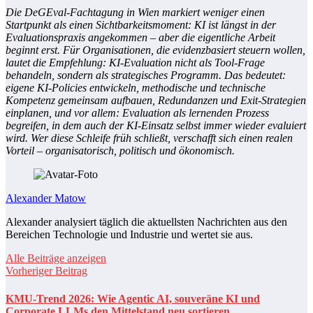
Die DeGEval-Fachtagung in Wien markiert weniger einen
Startpunkt als einen Sichtbarkeitsmoment: KI ist längst in der
Evaluationspraxis angekommen – aber die eigentliche Arbeit
beginnt erst. Für Organisationen, die evidenzbasiert steuern wollen,
lautet die Empfehlung: KI-Evaluation nicht als Tool-Frage
behandeln, sondern als strategisches Programm. Das bedeutet:
eigene KI-Policies entwickeln, methodische und technische
Kompetenz gemeinsam aufbauen, Redundanzen und Exit-Strategien
einplanen, und vor allem: Evaluation als lernenden Prozess
begreifen, in dem auch der KI-Einsatz selbst immer wieder evaluiert
wird. Wer diese Schleife früh schließt, verschafft sich einen realen
Vorteil – organisatorisch, politisch und ökonomisch.
Alexander Matow
Alexander analysiert täglich die aktuellsten Nachrichten aus den
Bereichen Technologie und Industrie und wertet sie aus.
Alle Beiträge anzeigen
Vorheriger Beitrag
KMU-Trend 2026: Wie Agentic AI, souveräne KI und
Corporate LLMs den Mittelstand neu sortieren