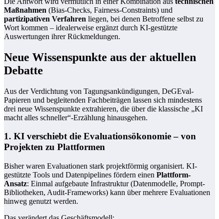
Die Antwort wird vermutlich in einer Kombination aus
technischen
Maßnahmen
(Bias-Checks, Fairness-Constraints) und
partizipativen Verfahren
liegen, bei denen Betroffene selbst zu
Wort kommen – idealerweise ergänzt durch KI-gestützte
Auswertungen ihrer Rückmeldungen.
Neue Wissenspunkte aus der aktuellen
Debatte
Aus der Verdichtung von Tagungsankündigungen, DeGEval-
Papieren und begleitenden Fachbeiträgen lassen sich mindestens
drei neue Wissenspunkte extrahieren, die über die klassische „KI
macht alles schneller“-Erzählung hinausgehen.
1. KI verschiebt die Evaluationsökonomie – von
Projekten zu Plattformen
Bisher waren Evaluationen stark projektförmig organisiert. KI-
gestützte Tools und Datenpipelines fördern einen
Plattform-
Ansatz
: Einmal aufgebaute Infrastruktur (Datenmodelle, Prompt-
Bibliotheken, Audit-Frameworks) kann über mehrere Evaluationen
hinweg genutzt werden.
Das verändert das Geschäftsmodell: