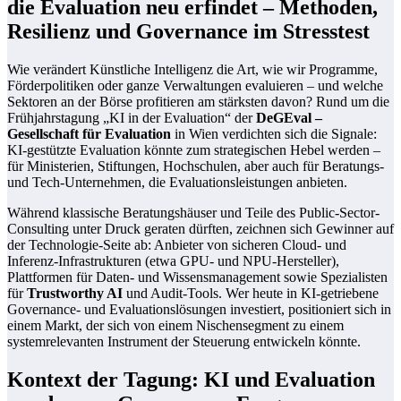
die Evaluation neu erfindet – Methoden,
Resilienz und Governance im Stresstest
Wie verändert Künstliche Intelligenz die Art, wie wir Programme,
Förderpolitiken oder ganze Verwaltungen evaluieren – und welche
Sektoren an der Börse profitieren am stärksten davon? Rund um die
Frühjahrstagung „KI in der Evaluation“ der
DeGEval –
Gesellschaft für Evaluation
in Wien verdichten sich die Signale:
KI-gestützte Evaluation könnte zum strategischen Hebel werden –
für Ministerien, Stiftungen, Hochschulen, aber auch für Beratungs-
und Tech-Unternehmen, die Evaluationsleistungen anbieten.
Während klassische Beratungshäuser und Teile des Public-Sector-
Consulting unter Druck geraten dürften, zeichnen sich Gewinner auf
der Technologie-Seite ab: Anbieter von sicheren Cloud- und
Inferenz-Infrastrukturen (etwa GPU- und NPU-Hersteller),
Plattformen für Daten- und Wissensmanagement sowie Spezialisten
für
Trustworthy AI
und Audit-Tools. Wer heute in KI-getriebene
Governance- und Evaluationslösungen investiert, positioniert sich in
einem Markt, der sich von einem Nischensegment zu einem
systemrelevanten Instrument der Steuerung entwickeln könnte.
Kontext der Tagung: KI und Evaluation