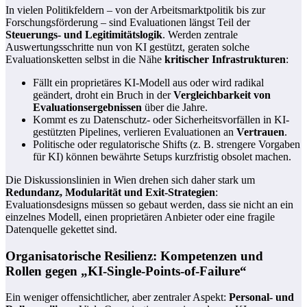
In vielen Politikfeldern – von der Arbeitsmarktpolitik bis zur
Forschungsförderung – sind Evaluationen längst Teil der
Steuerungs- und Legitimitätslogik
. Werden zentrale
Auswertungsschritte nun von KI gestützt, geraten solche
Evaluationsketten selbst in die Nähe
kritischer Infrastrukturen
:
Fällt ein proprietäres KI-Modell aus oder wird radikal
geändert, droht ein Bruch in der
Vergleichbarkeit von
Evaluationsergebnissen
über die Jahre.
Kommt es zu Datenschutz- oder Sicherheitsvorfällen in KI-
gestützten Pipelines, verlieren Evaluationen an
Vertrauen
.
Politische oder regulatorische Shifts (z. B. strengere Vorgaben
für KI) können bewährte Setups kurzfristig obsolet machen.
Die Diskussionslinien in Wien drehen sich daher stark um
Redundanz, Modularität und Exit-Strategien
:
Evaluationsdesigns müssen so gebaut werden, dass sie nicht an ein
einzelnes Modell, einen proprietären Anbieter oder eine fragile
Datenquelle gekettet sind.
Organisatorische Resilienz: Kompetenzen und
Rollen gegen „KI-Single-Points-of-Failure“
Ein weniger offensichtlicher, aber zentraler Aspekt:
Personal- und