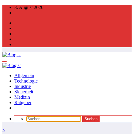
Zum
8. August 2026
Inhalt
springen
Allgemein
Technologie
Industrie
Sicherheit
Medizin
Ratgeber
×