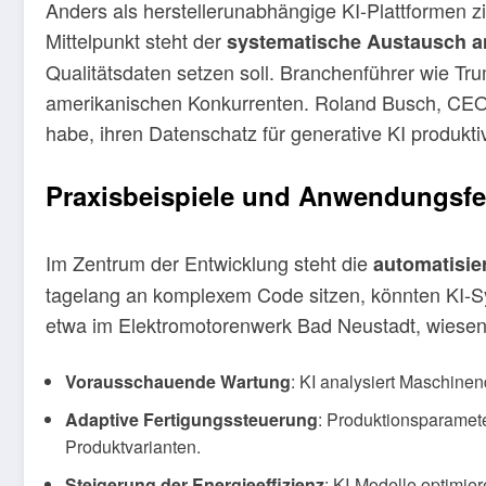
Anders als herstellerunabhängige KI-Plattformen 
Mittelpunkt steht der
systematische Austausch a
Qualitätsdaten setzen soll. Branchenführer wie T
amerikanischen Konkurrenten. Roland Busch, CEO 
habe, ihren Datenschatz für generative KI produkt
Praxisbeispiele und Anwendungsfe
Im Zentrum der Entwicklung steht die
automatisie
tagelang an komplexem Code sitzen, könnten KI-Sys
etwa im Elektromotorenwerk Bad Neustadt, wiesen b
Vorausschauende Wartung
: KI analysiert Maschinen
Adaptive Fertigungssteuerung
: Produktionsparamet
Produktvarianten.
Steigerung der Energieeffizienz
: KI-Modelle optimi