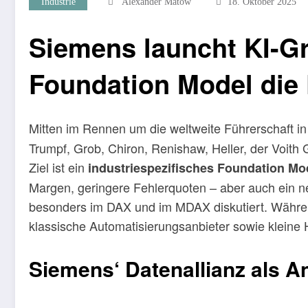
Industrie
Alexander Matow
18. Oktober 2025
Siemens launcht KI-Gr
Foundation Model die 
Mitten im Rennen um die weltweite Führerschaft in d
Trumpf, Grob, Chiron, Renishaw, Heller, der Voi
Ziel ist ein
industriespezifisches Foundation Mode
Margen, geringere Fehlerquoten – aber auch ein n
besonders im DAX und im MDAX diskutiert. Während S
klassische Automatisierungsanbieter sowie kleine 
Siemens‘ Datenallianz als A