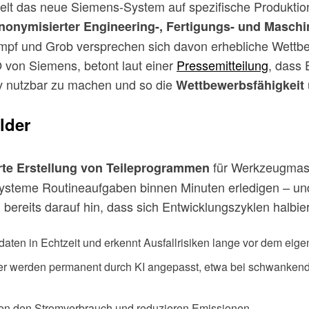
zielt das neue Siemens-System auf spezifische Produktio
nonymisierter Engineering-, Fertigungs- und Masch
rumpf und Grob versprechen sich davon erhebliche Wettb
von Siemens, betont laut einer
Pressemitteilung
, dass 
iv nutzbar zu machen und so die
Wettbewerbsfähigkeit
lder
für Werkzeugmas
rte Erstellung von Teileprogrammen
teme Routineaufgaben binnen Minuten erledigen – und da
ereits darauf hin, dass sich Entwicklungszyklen halbie
daten in Echtzeit und erkennt Ausfallrisiken lange vor dem eige
er werden permanent durch KI angepasst, etwa bei schwankend
eren den Stromverbrauch und reduzieren Emissionen.