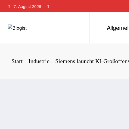
Zum
7. August 2026
Inhalt
springen
Allgemei
Start
Industrie
Siemens launcht KI-Großoffens