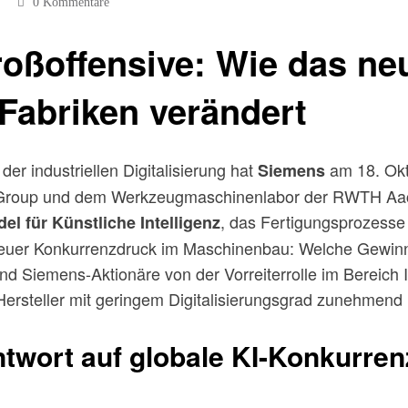
0 Kommentare
oßoffensive: Wie das neu
Fabriken verändert
er industriellen Digitalisierung hat
am 18. Okt
Siemens
th Group und dem Werkzeugmaschinenlabor der RWTH Aach
, das Fertigungsprozesse 
l für Künstliche Intelligenz
euer Konkurrenzdruck im Maschinenbau: Welche Gewinner-
iemens-Aktionäre von der Vorreiterrolle im Bereich Indus
Hersteller mit geringem Digitalisierungsgrad zunehmend 
ntwort auf globale KI-Konkurren