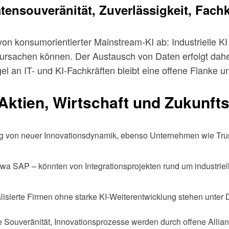
ensouveränität, Zuverlässigkeit, Fachk
von konsumorientierter Mainstream-KI ab: Industrielle K
rursachen können. Der Austausch von Daten erfolgt dahe
 an IT- und KI-Fachkräften bleibt eine offene Flanke u
ktien, Wirtschaft und Zukunft
istig von neuer Innovationsdynamik, ebenso Unternehmen wie Tru
etwa SAP – könnten von Integrationsprojekten rund um industriell
lisierte Firmen ohne starke KI-Weiterentwicklung stehen unter Dr
le Souveränität, Innovationsprozesse werden durch offene Allia