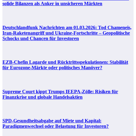
solide Bilanzen als Anker in unsicheren Märkten
Deutschlandfunk Nachrichten am 01.03.2026: Tod Chameneis,
Iran-Raketenangriff und Ukraine-Fortschritte – Geopolitische
Schocks und Chancen für Investoren
EZB-Chefin Lagarde und Rücktrittsspekulationen: Stabilität
für Eurozone-Märkte oder politisches Manöver?
Supreme Court kippt Trumps IEEPA-Zölle: Risiken für
Finanzkrise und globale Handelsaktien
SPD-Gesundheitsabgabe auf Miete und Kapital:
Paradigmenwechsel oder Belastung für Investoren?