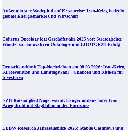
Außenminister Wadephul auf Krisenreise: Iran-Krieg bedroht
globale Energiemärkte und Wirtschaft
Coherus Oncology legt Geschäftsjahr 2025 vor: Strategischer
Wandel zur innovativen Onkologie und LOQTORZI-Erfolg
Deutschlandfunk Top-Nachrichten am 08.03.2026: Iran-Krieg,
KI-Revolution und Landtagswahl – Chancen und Risiken für
Investoren
EZB-Ratsmitglied Nagel warnt: Länger andauernder Iran-
Krieg droht mit Stagflation in der Eurozone
LBBW Research Jahresausblick 2026: Stabile Cashflows und