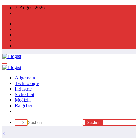
Zum
7. August 2026
Inhalt
springen
Allgemein
Technologie
Industrie
Sicherheit
Medizin
Ratgeber
×