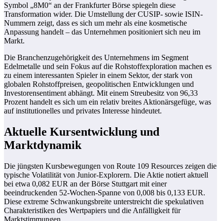
Symbol „8M0“ an der Frankfurter Börse spiegeln diese
Transformation wider. Die Umstellung der CUSIP- sowie ISIN-
Nummern zeigt, dass es sich um mehr als eine kosmetische
Anpassung handelt – das Unternehmen positioniert sich neu im
Markt.
Die Branchenzugehörigkeit des Unternehmens im Segment
Edelmetalle und sein Fokus auf die Rohstoffexploration machen es
zu einem interessanten Spieler in einem Sektor, der stark von
globalen Rohstoffpreisen, geopolitischen Entwicklungen und
Investorensentiment abhängt. Mit einem Streubesitz von 96,33
Prozent handelt es sich um ein relativ breites Aktionärsgefüge, was
auf institutionelles und privates Interesse hindeutet.
Aktuelle Kursentwicklung und
Marktdynamik
Die jüngsten Kursbewegungen von Route 109 Resources zeigen die
typische Volatilität von Junior-Explorern. Die Aktie notiert aktuell
bei etwa 0,082 EUR an der Börse Stuttgart mit einer
beeindruckenden 52-Wochen-Spanne von 0,008 bis 0,133 EUR.
Diese extreme Schwankungsbreite unterstreicht die spekulativen
Charakteristiken des Wertpapiers und die Anfälligkeit für
Marktstimmungen.