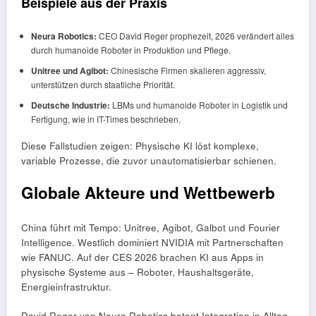
Beispiele aus der Praxis
Neura Robotics:
CEO David Reger prophezeit, 2026 verändert alles
durch humanoide Roboter in Produktion und Pflege.
Unitree und Agibot:
Chinesische Firmen skalieren aggressiv,
unterstützen durch staatliche Priorität.
Deutsche Industrie:
LBMs und humanoide Roboter in Logistik und
Fertigung, wie in IT-Times beschrieben.
Diese Fallstudien zeigen: Physische KI löst komplexe,
variable Prozesse, die zuvor unautomatisierbar schienen.
Globale Akteure und Wettbewerb
China führt mit Tempo: Unitree, Agibot, Galbot und Fourier
Intelligence. Westlich dominiert NVIDIA mit Partnerschaften
wie FANUC. Auf der CES 2026 brachen KI aus Apps in
physische Systeme aus – Roboter, Haushaltsgeräte,
Energieinfrastruktur.
David Reger von Neura Robotics betont Integration in Alltag