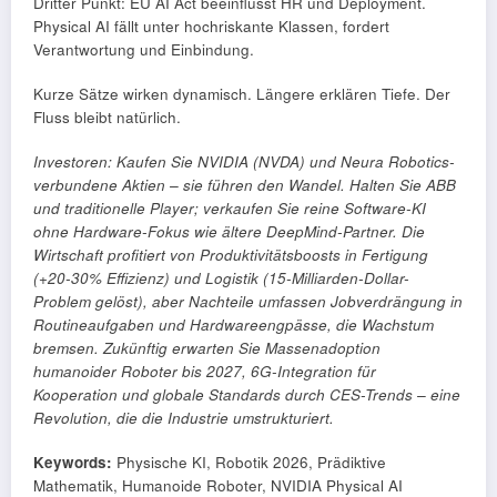
Dritter Punkt: EU AI Act beeinflusst HR und Deployment.
Physical AI fällt unter hochriskante Klassen, fordert
Verantwortung und Einbindung.
Kurze Sätze wirken dynamisch. Längere erklären Tiefe. Der
Fluss bleibt natürlich.
Investoren: Kaufen Sie NVIDIA (NVDA) und Neura Robotics-
verbundene Aktien – sie führen den Wandel. Halten Sie ABB
und traditionelle Player; verkaufen Sie reine Software-KI
ohne Hardware-Fokus wie ältere DeepMind-Partner. Die
Wirtschaft profitiert von Produktivitätsboosts in Fertigung
(+20-30% Effizienz) und Logistik (15-Milliarden-Dollar-
Problem gelöst), aber Nachteile umfassen Jobverdrängung in
Routineaufgaben und Hardwareengpässe, die Wachstum
bremsen. Zukünftig erwarten Sie Massenadoption
humanoider Roboter bis 2027, 6G-Integration für
Kooperation und globale Standards durch CES-Trends – eine
Revolution, die die Industrie umstrukturiert.
Keywords:
Physische KI, Robotik 2026, Prädiktive
Mathematik, Humanoide Roboter, NVIDIA Physical AI