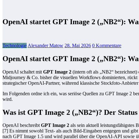
OpenAI startet GPT Image 2 („NB2“): Was
Technologie
Alexander Matow
28. Mai 2026
0 Kommentare
OpenAI startet GPT Image 2 („NB2“): Was
OpenAI schaltet mit
GPT Image 2
(intern oft als „NB2“ bezeichnet)
Midjourney & Co. bisher die visuellen Workflows dominierten, rückt nun
strategischer OpenAI-Partner, während klassische Stockfoto-Anbieter u
Im Folgenden ordne ich ein, was seriöse Quellen zu GPT Image 2 beri
wird.
Was ist GPT Image 2 („NB2“)? Der Status
OpenAI beschreibt
GPT Image 2
als sein aktuell leistungsfähigstes
[7] Es nimmt sowohl Text- als auch Bild-Eingaben entgegen und gibt B
nach GPT Image 1.5 und wird parallel über die OpenAI-API sowie über