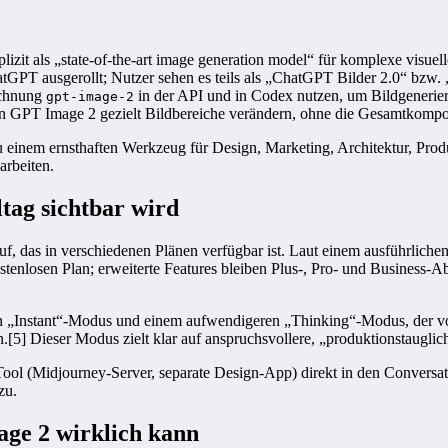
izit als „state-of-the-art image generation model“ für komplexe visue
atGPT ausgerollt; Nutzer sehen es teils als „ChatGPT Bilder 2.0“ bzw. 
ichnung
in der API und in Codex nutzen, um Bildgenerie
gpt-image-2
n GPT Image 2 gezielt Bildbereiche verändern, ohne die Gesamtkomposit
 einem ernsthaften Werkzeug für Design, Marketing, Architektur, Prod
arbeiten.
tag sichtbar wird
f, das in verschiedenen Plänen verfügbar ist. Laut einem ausführlich
nlosen Plan; erweiterte Features bleiben Plus-, Pro- und Business-Abos
len „Instant“-Modus und einem aufwendigeren „Thinking“-Modus, der v
5] Dieser Modus zielt klar auf anspruchsvollere, „produktionstauglich
Tool (Midjourney-Server, separate Design-App) direkt in den Convers
zu.
ge 2 wirklich kann