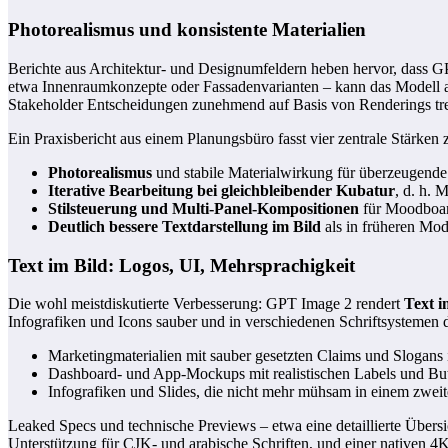
Photorealismus und konsistente Materialien
Berichte aus Architektur- und Designumfeldern heben hervor, dass GP
etwa Innenraumkonzepte oder Fassadenvarianten – kann das Modell atm
Stakeholder Entscheidungen zunehmend auf Basis von Renderings tre
Ein Praxisbericht aus einem Planungsbüro fasst vier zentrale Stärken
Photorealismus
und stabile Materialwirkung für überzeugend
Iterative Bearbeitung bei gleichbleibender Kubatur
, d. h. 
Stilsteuerung und Multi-Panel-Kompositionen
für Moodboard
Deutlich bessere Textdarstellung im Bild
als in früheren Mod
Text im Bild: Logos, UI, Mehrsprachigkeit
Die wohl meistdiskutierte Verbesserung: GPT Image 2 rendert
Text i
Infografiken und Icons sauber und in verschiedenen Schriftsystemen
Marketingmaterialien mit sauber gesetzten Claims und Slogans 
Dashboard- und App-Mockups mit realistischen Labels und Bu
Infografiken und Slides, die nicht mehr mühsam in einem zwei
Leaked Specs und technische Previews – etwa eine detaillierte Übers
Unterstützung für CJK- und arabische Schriften, und einer nativen 4K