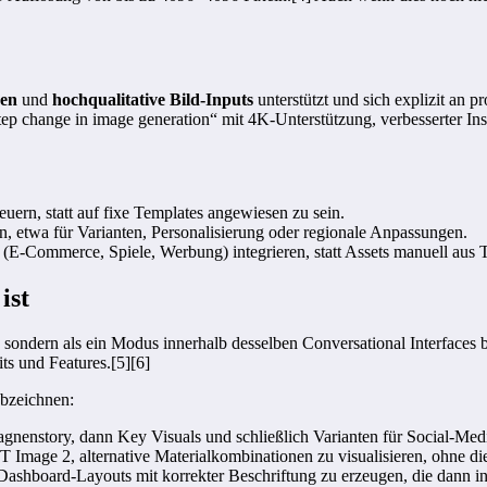
ßen
und
hochqualitative Bild-Inputs
unterstützt und sich explizit an p
„step change in image generation“ mit 4K-Unterstützung, verbesserter I
uern, statt auf fixe Templates angewiesen zu sein.
n, etwa für Varianten, Personalisierung oder regionale Anpassungen.
(E‑Commerce, Spiele, Werbung) integrieren, statt Assets manuell aus T
ist
sondern als ein Modus innerhalb desselben Conversational Interfaces b
ts und Features.[5][6]
abzeichnen:
nenstory, dann Key Visuals und schließlich Varianten für Social-Medi
T Image 2, alternative Materialkombinationen zu visualisieren, ohne di
board-Layouts mit korrekter Beschriftung zu erzeugen, die dann in 