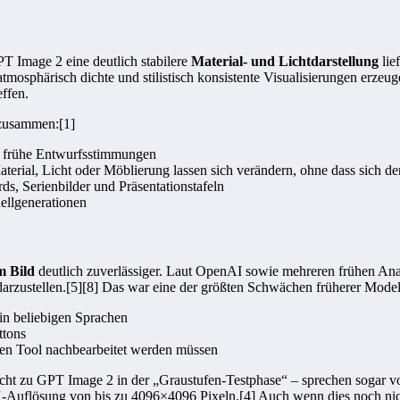
T Image 2 eine deutlich stabilere
Material- und Lichtdarstellung
lie
osphärisch dichte und stilistisch konsistente Visualisierungen erzeuge
ffen.
 zusammen:[1]
e frühe Entwurfsstimmungen
Material, Licht oder Möblierung lassen sich verändern, ohne dass sich 
s, Serienbilder und Präsentationstafeln
ellgenerationen
m Bild
deutlich zuverlässiger. Laut OpenAI sowie mehreren frühen Anal
 darzustellen.[5][8] Das war eine der größten Schwächen früherer Mode
in beliebigen Sprachen
ttons
ten Tool nachbearbeitet werden müssen
icht zu GPT Image 2 in der „Graustufen-Testphase“ – sprechen sogar v
-Auflösung von bis zu 4096×4096 Pixeln.[4] Auch wenn dies noch nicht 