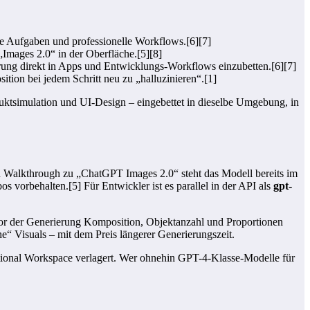
lle Aufgaben und professionelle Workflows.[6][7]
„Images 2.0“ in der Oberfläche.[5][8]
rung direkt in Apps und Entwicklungs-Workflows einzubetten.[6][7]
ion bei jedem Schritt neu zu „halluzinieren“.[1]
uktsimulation und UI-Design – eingebettet in dieselbe Umgebung, in
en Walkthrough zu „ChatGPT Images 2.0“ steht das Modell bereits im
 vorbehalten.[5] Für Entwickler ist es parallel in der API als
gpt-
or der Generierung Komposition, Objektanzahl und Proportionen
e“ Visuals – mit dem Preis längerer Generierungszeit.
ational Workspace verlagert. Wer ohnehin GPT-4‑Klasse-Modelle für