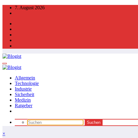
Zum
7. August 2026
Inhalt
springen
Allgemein
Technologie
Industrie
Sicherheit
Medizin
Ratgeber
×