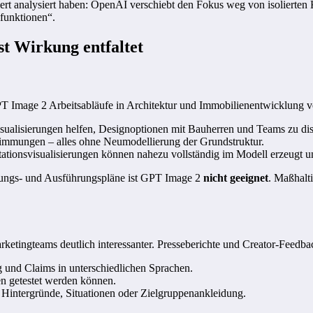
iert analysiert haben: OpenAI verschiebt den Fokus weg von isolierten
lfunktionen“.
t Wirkung entfaltet
PT Image 2 Arbeitsabläufe in Architektur und Immobilienentwicklung v
 Visualisierungen helfen, Designoptionen mit Bauherren und Teams zu dis
timmungen – alles ohne Neumodellierung der Grundstruktur.
ationsvisualisierungen können nahezu vollständig im Modell erzeugt u
gungs- und Ausführungspläne ist GPT Image 2
nicht geeignet
. Maßhalt
ketingteams deutlich interessanter. Presseberichte und Creator-Feedba
 und Claims in unterschiedlichen Sprachen.
ten getestet werden können.
Hintergründe, Situationen oder Zielgruppenankleidung.