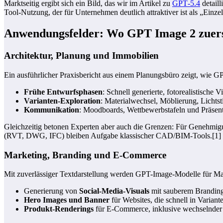
Marktseitig ergibt sich ein Bild, das wir im Artikel zu
GPT‑5.4
detaill
Tool-Nutzung, der für Unternehmen deutlich attraktiver ist als „Einze
Anwendungsfelder: Wo GPT Image 2 zuers
Architektur, Planung und Immobilien
Ein ausführlicher Praxisbericht aus einem Planungsbüro zeigt, wie G
Frühe Entwurfsphasen
: Schnell generierte, fotorealistische
Varianten-Exploration
: Materialwechsel, Möblierung, Lichts
Kommunikation
: Moodboards, Wettbewerbstafeln und Präsent
Gleichzeitig betonen Experten aber auch die Grenzen: Für Genehmi
(RVT, DWG, IFC) bleiben Aufgabe klassischer CAD/BIM-Tools.[1]
Marketing, Branding und E‑Commerce
Mit zuverlässiger Textdarstellung werden GPT-Image-Modelle für Mar
Generierung von
Social-Media-Visuals
mit sauberem Branding
Hero Images und Banner
für Websites, die schnell in Varian
Produkt-Renderings
für E‑Commerce, inklusive wechselnder 