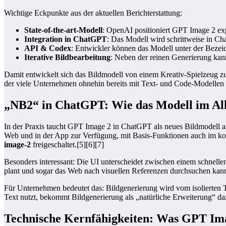
Wichtige Eckpunkte aus der aktuellen Berichterstattung:
State-of-the-art‑Modell
: OpenAI positioniert GPT Image 2 expl
Integration in ChatGPT
: Das Modell wird schrittweise in Ch
API & Codex
: Entwickler können das Modell unter der Beze
Iterative Bildbearbeitung
: Neben der reinen Generierung kan
Damit entwickelt sich das Bildmodell von einem Kreativ-Spielzeug zu
der viele Unternehmen ohnehin bereits mit Text- und Code-Modellen 
„NB2“ in ChatGPT: Wie das Modell im All
In der Praxis taucht GPT Image 2 in ChatGPT als neues Bildmodell au
Web und in der App zur Verfügung, mit Basis-Funktionen auch im koste
image-2
freigeschaltet.[5][6][7]
Besonders interessant: Die UI unterscheidet zwischen einem schnel
plant und sogar das Web nach visuellen Referenzen durchsuchen kann.[
Für Unternehmen bedeutet das: Bildgenerierung wird vom isolierten 
Text nutzt, bekommt Bildgenerierung als „natürliche Erweiterung“ da
Technische Kernfähigkeiten: Was GPT Ima