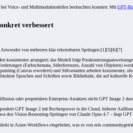
on bei Voice- und Multimodalmodellen beobachten konnten: Mit
GPT‑Rea
onkret verbessert
Anwender von mehreren klar erkennbaren Sprüngen:[1][5][6][7]
n konsistenter arrangiert; das Modell folgt Positionierungsanweisungen
nforderungen (Farbschemata, Stilreferenzen, Anzahl von Objekten) werd
tpainting (Canvas erweitern) und Stilvarianten arbeiten konsistenter, oh
chiedene Sprachen und Schriften sowie Bildinhalte, die auf kulturelle K
Diffusion oder proprietären Enterprise-Ansätzen sticht GPT Image 2 dur
punktet GPT Image 2 mit Rechenpower in der Cloud, höherer Auflösun
a den Vision-Reasoning-Sprüngen von Claude Opus 4.7 – liegt GPT Imag
rekt in Azure-Workflows eingebettet, was es von rein communitygetr