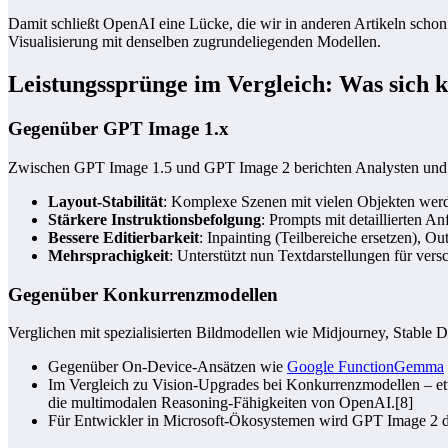
Damit schließt OpenAI eine Lücke, die wir in anderen Artikeln sch
Visualisierung mit denselben zugrundeliegenden Modellen.
Leistungssprünge im Vergleich: Was sich k
Gegenüber GPT Image 1.x
Zwischen GPT Image 1.5 und GPT Image 2 berichten Analysten und 
Layout-Stabilität
: Komplexe Szenen mit vielen Objekten werde
Stärkere Instruktionsbefolgung
: Prompts mit detaillierten A
Bessere Editierbarkeit
: Inpainting (Teilbereiche ersetzen), Ou
Mehrsprachigkeit
: Unterstützt nun Textdarstellungen für vers
Gegenüber Konkurrenzmodellen
Verglichen mit spezialisierten Bildmodellen wie Midjourney, Stable 
Gegenüber On-Device-Ansätzen wie
Google FunctionGemma
Im Vergleich zu Vision-Upgrades bei Konkurrenzmodellen – etw
die multimodalen Reasoning-Fähigkeiten von OpenAI.[8]
Für Entwickler in Microsoft-Ökosystemen wird GPT Image 2 di