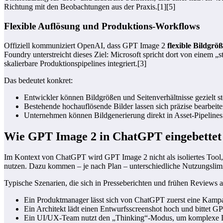
Richtung mit den Beobachtungen aus der Praxis.[1][5]
Flexible Auflösung und Produktions-Workflows
Offiziell kommuniziert OpenAI, dass GPT Image 2
flexible Bildgrö
Foundry unterstreicht dieses Ziel: Microsoft spricht dort von einem 
skalierbare Produktionspipelines integriert.[3]
Das bedeutet konkret:
Entwickler können Bildgrößen und Seitenverhältnisse gezielt ste
Bestehende hochauflösende Bilder lassen sich präzise bearbeite
Unternehmen können Bildgenerierung direkt in Asset-Pipelines 
Wie GPT Image 2 in ChatGPT eingebettet 
Im Kontext von ChatGPT wird GPT Image 2 nicht als isoliertes Tool, 
nutzen. Dazu kommen – je nach Plan – unterschiedliche Nutzungslimi
Typische Szenarien, die sich in Presseberichten und frühen Reviews 
Ein Produktmanager lässt sich von ChatGPT zuerst eine Kampag
Ein Architekt lädt einen Entwurfsscreenshot hoch und bittet GP
Ein UI/UX-Team nutzt den „Thinking“-Modus, um komplexe Dash