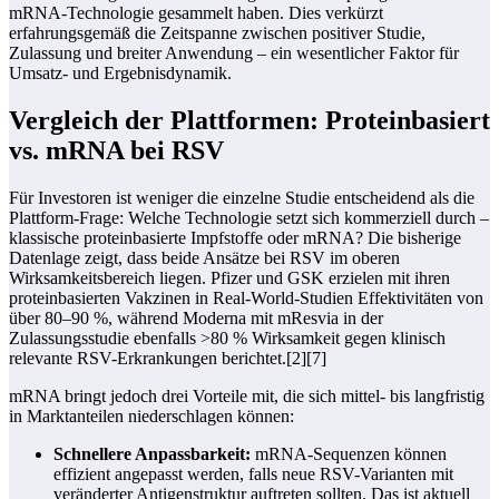
mRNA-Technologie gesammelt haben. Dies verkürzt
erfahrungsgemäß die Zeitspanne zwischen positiver Studie,
Zulassung und breiter Anwendung – ein wesentlicher Faktor für
Umsatz- und Ergebnisdynamik.
Vergleich der Plattformen: Proteinbasiert
vs. mRNA bei RSV
Für Investoren ist weniger die einzelne Studie entscheidend als die
Plattform-Frage: Welche Technologie setzt sich kommerziell durch –
klassische proteinbasierte Impfstoffe oder mRNA? Die bisherige
Datenlage zeigt, dass beide Ansätze bei RSV im oberen
Wirksamkeitsbereich liegen. Pfizer und GSK erzielen mit ihren
proteinbasierten Vakzinen in Real-World-Studien Effektivitäten von
über 80–90 %, während Moderna mit mResvia in der
Zulassungsstudie ebenfalls >80 % Wirksamkeit gegen klinisch
relevante RSV-Erkrankungen berichtet.[2][7]
mRNA bringt jedoch drei Vorteile mit, die sich mittel- bis langfristig
in Marktanteilen niederschlagen können:
Schnellere Anpassbarkeit:
mRNA-Sequenzen können
effizient angepasst werden, falls neue RSV-Varianten mit
veränderter Antigenstruktur auftreten sollten. Das ist aktuell