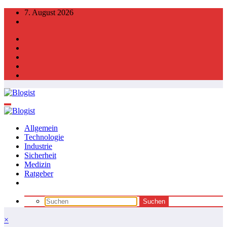
Zum
7. August 2026
Inhalt
springen
Allgemein
Technologie
Industrie
Sicherheit
Medizin
Ratgeber
×