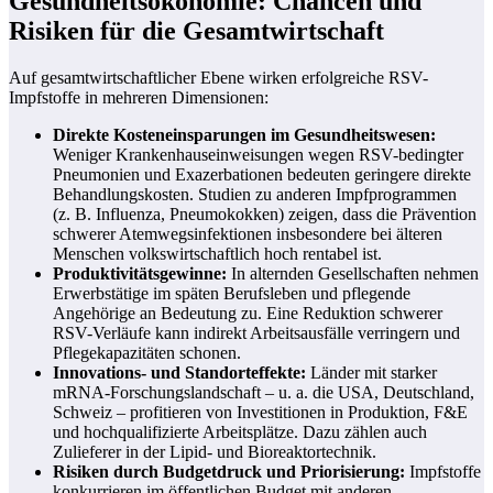
Gesundheitsökonomie: Chancen und
Risiken für die Gesamtwirtschaft
Auf gesamtwirtschaftlicher Ebene wirken erfolgreiche RSV-
Impfstoffe in mehreren Dimensionen:
Direkte Kosteneinsparungen im Gesundheitswesen:
Weniger Krankenhauseinweisungen wegen RSV-bedingter
Pneumonien und Exazerbationen bedeuten geringere direkte
Behandlungskosten. Studien zu anderen Impfprogrammen
(z. B. Influenza, Pneumokokken) zeigen, dass die Prävention
schwerer Atemwegsinfektionen insbesondere bei älteren
Menschen volkswirtschaftlich hoch rentabel ist.
Produktivitätsgewinne:
In alternden Gesellschaften nehmen
Erwerbstätige im späten Berufsleben und pflegende
Angehörige an Bedeutung zu. Eine Reduktion schwerer
RSV-Verläufe kann indirekt Arbeitsausfälle verringern und
Pflegekapazitäten schonen.
Innovations- und Standorteffekte:
Länder mit starker
mRNA-Forschungslandschaft – u. a. die USA, Deutschland,
Schweiz – profitieren von Investitionen in Produktion, F&E
und hochqualifizierte Arbeitsplätze. Dazu zählen auch
Zulieferer in der Lipid- und Bioreaktortechnik.
Risiken durch Budgetdruck und Priorisierung:
Impfstoffe
konkurrieren im öffentlichen Budget mit anderen