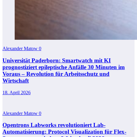
Alexander Matow
0
Universität Paderborn: Smartwatch mit KI
prognostiziert epileptische Anfälle 30 Minuten im
Voraus – Revolution für Arbeitsschutz und
Wirtschaft
18. April 2026
Alexander Matow
0
Opentrons Labworks revolutioniert Lab-
Automatisierung: Protocol Visualization für Flex-