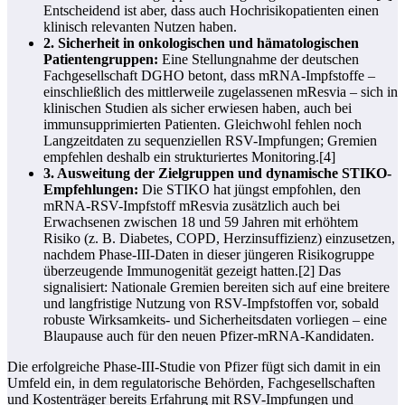
Entscheidend ist aber, dass auch Hochrisikopatienten einen
klinisch relevanten Nutzen haben.
2. Sicherheit in onkologischen und hämatologischen
Patientengruppen:
Eine Stellungnahme der deutschen
Fachgesellschaft DGHO betont, dass mRNA-Impfstoffe –
einschließlich des mittlerweile zugelassenen mResvia – sich in
klinischen Studien als sicher erwiesen haben, auch bei
immunsupprimierten Patienten. Gleichwohl fehlen noch
Langzeitdaten zu sequenziellen RSV-Impfungen; Gremien
empfehlen deshalb ein strukturiertes Monitoring.[4]
3. Ausweitung der Zielgruppen und dynamische STIKO-
Empfehlungen:
Die STIKO hat jüngst empfohlen, den
mRNA-RSV-Impfstoff mResvia zusätzlich auch bei
Erwachsenen zwischen 18 und 59 Jahren mit erhöhtem
Risiko (z. B. Diabetes, COPD, Herzinsuffizienz) einzusetzen,
nachdem Phase‑III-Daten in dieser jüngeren Risikogruppe
überzeugende Immunogenität gezeigt hatten.[2] Das
signalisiert: Nationale Gremien bereiten sich auf eine breitere
und langfristige Nutzung von RSV-Impfstoffen vor, sobald
robuste Wirksamkeits- und Sicherheitsdaten vorliegen – eine
Blaupause auch für den neuen Pfizer-mRNA-Kandidaten.
Die erfolgreiche Phase‑III-Studie von Pfizer fügt sich damit in ein
Umfeld ein, in dem regulatorische Behörden, Fachgesellschaften
und Kostenträger bereits Erfahrung mit RSV-Impfungen und