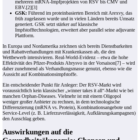
mehreren mRNA-Impfprojekten von RSV bis CMV und
EBV.[2][3]
GSK:
Führend im proteinbasierten Bereich mit Arexvy, das
früh zugelassen wurde und in vielen Ländern bereits Umsatz
generiert. GSK setzt stärker auf klassische
Impfstofftechnologien, erweitert aber parallel seine adjuvante
Plattform.
In Europa und Nordamerika zeichnen sich bereits Dienstbarkeiten
und Rabattverhandlungen mit Krankenkassen ab, die den
Wettbewerb intensivieren. Real-World-Evidenz – etwa die hohe
Effektivität des Pfizer-Produkts Abrysvo in der Vorsaison[7] – wird
daher zunehmend als Verhandlungsmasse genutzt, ebenso wie die
Aussicht auf Kombinationsimpfstoffe.
Ein entscheidender Punkt für Anleger: Der RSV-Markt wird
voraussichtlich kein klassischer „winner takes it all“-Markt wie bei
manchen Orphan-Diseases. Vielmehr ist mit einem Oligopol
weniger großer Anbieter zu rechnen, in dem technologische
Differenzierung (mRNA vs. Protein), Kombinationsangebote und
Service-Level (z. B. Lieferzuverlässigkeit, Aufklärungskampagnen)
den Ausschlag geben.
Auswirkungen auf die