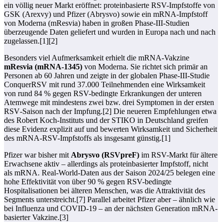
ein völlig neuer Markt eröffnet: proteinbasierte RSV-Impfstoffe von
GSK (Arexvy) und Pfizer (Abrysvo) sowie ein mRNA-Impfstoff
von Moderna (mResvia) haben in großen Phase‑III-Studien
überzeugende Daten geliefert und wurden in Europa nach und nach
zugelassen.[1][2]
Besonders viel Aufmerksamkeit erhielt die mRNA-Vakzine
mResvia (mRNA‑1345)
von Moderna. Sie richtet sich primär an
Personen ab 60 Jahren und zeigte in der globalen Phase‑III-Studie
ConquerRSV mit rund 37.000 Teilnehmenden eine Wirksamkeit
von rund 84 % gegen RSV-bedingte Erkrankungen der unteren
Atemwege mit mindestens zwei bzw. drei Symptomen in der ersten
RSV‑Saison nach der Impfung.[2] Die neueren Empfehlungen etwa
des Robert Koch-Instituts und der STIKO in Deutschland greifen
diese Evidenz explizit auf und bewerten Wirksamkeit und Sicherheit
des mRNA-RSV-Impfstoffs als insgesamt günstig.[1]
Pfizer war bisher mit
Abrysvo (RSVpreF)
im RSV-Markt für ältere
Erwachsene aktiv – allerdings als proteinbasierter Impfstoff, nicht
als mRNA. Real-World-Daten aus der Saison 2024/25 belegen eine
hohe Effektivität von über 90 % gegen RSV-bedingte
Hospitalisationen bei älteren Menschen, was die Attraktivität des
Segments unterstreicht.[7] Parallel arbeitet Pfizer aber – ähnlich wie
bei Influenza und COVID‑19 – an der nächsten Generation mRNA-
basierter Vakzine.[3]