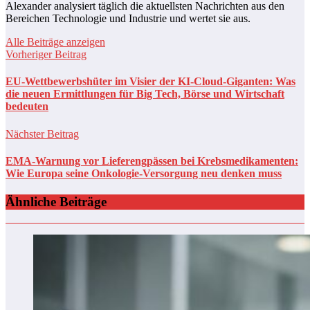
Alexander analysiert täglich die aktuellsten Nachrichten aus den
Bereichen Technologie und Industrie und wertet sie aus.
Alle Beiträge anzeigen
Vorheriger Beitrag
EU-Wettbewerbshüter im Visier der KI-Cloud-Giganten: Was
die neuen Ermittlungen für Big Tech, Börse und Wirtschaft
bedeuten
Nächster Beitrag
EMA-Warnung vor Lieferengpässen bei Krebsmedikamenten:
Wie Europa seine Onkologie-Versorgung neu denken muss
Ähnliche Beiträge