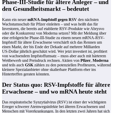
Phase‑III-Studie für ältere Anleger – und
den Gesundheitsmarkt – bedeutet
Kann ein neuer
mRNA-Impfstoff gegen RSV
den nächsten
Wachstumsschub für Pfizer einleiten – und was heißt das für
Investoren, die bereits auf etablierte RSV-Produkte wie Abrysvo
oder die Konkurrenz von Moderna setzen? Mit der Meldung über
eine erfolgreiche Phase‑III-Studie zu einem neuen mRNA-RSV-
Impfstoff für ältere Erwachsene verschärft sich das Rennen um
einen Markt, der bis Ende der Dekade auf mehrere Milliarden
US‑Dollar jährlich geschätzt wird. Wer jetzt investiert ist, profitiert
von wachsendem Impfstoffumsatz – muss aber auch mit härterem
Wettbewerb und Preisdruck rechnen. Aktien von
Pfizer
,
Moderna
und teils auch
GSK
zählen zu den potenziellen Profiteuren, während
kleinere Spezialanbieter ohne skalierbare Plattform eher ins
Hintertreffen geraten könnten.
Der Status quo: RSV-Impfstoffe für ältere
Erwachsene – und wo mRNA heute steht
Das respiratorische Synzytialvirus (RSV) ist einer der wichtigsten
Erreger schwerer Atemwegsinfekte bei älteren Erwachsenen und
Menschen mit Vorerkrankungen. In den letzten zwei Jahren hat sich