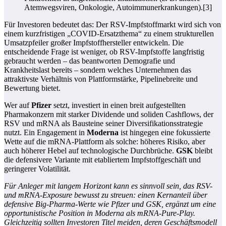
Atemwegsviren, Onkologie, Autoimmunerkrankungen).[3]
Für Investoren bedeutet das: Der RSV-Impfstoffmarkt wird sich von
einem kurzfristigen „COVID‑Ersatzthema“ zu einem strukturellen
Umsatzpfeiler großer Impfstoffhersteller entwickeln. Die
entscheidende Frage ist weniger, ob RSV-Impfstoffe langfristig
gebraucht werden – das beantworten Demografie und
Krankheitslast bereits – sondern welches Unternehmen das
attraktivste Verhältnis von Plattformstärke, Pipelinebreite und
Bewertung bietet.
Wer auf
Pfizer
setzt, investiert in einen breit aufgestellten
Pharmakonzern mit starker Dividende und soliden Cashflows, der
RSV und mRNA als Bausteine seiner Diversifikationsstrategie
nutzt. Ein Engagement in
Moderna
ist hingegen eine fokussierte
Wette auf die mRNA-Plattform als solche: höheres Risiko, aber
auch höherer Hebel auf technologische Durchbrüche.
GSK
bleibt
die defensivere Variante mit etabliertem Impfstoffgeschäft und
geringerer Volatilität.
Für Anleger mit langem Horizont kann es sinnvoll sein, das RSV-
und mRNA-Exposure bewusst zu streuen: einen Kernanteil über
defensive Big-Pharma-Werte wie Pfizer und GSK, ergänzt um eine
opportunistische Position in Moderna als mRNA-Pure-Play.
Gleichzeitig sollten Investoren Titel meiden, deren Geschäftsmodell