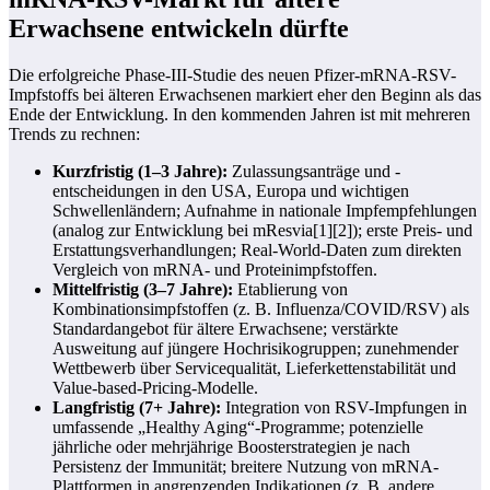
Erwachsene entwickeln dürfte
Die erfolgreiche Phase‑III-Studie des neuen Pfizer-mRNA-RSV-
Impfstoffs bei älteren Erwachsenen markiert eher den Beginn als das
Ende der Entwicklung. In den kommenden Jahren ist mit mehreren
Trends zu rechnen:
Kurzfristig (1–3 Jahre):
Zulassungsanträge und -
entscheidungen in den USA, Europa und wichtigen
Schwellenländern; Aufnahme in nationale Impfempfehlungen
(analog zur Entwicklung bei mResvia[1][2]); erste Preis- und
Erstattungsverhandlungen; Real-World-Daten zum direkten
Vergleich von mRNA- und Proteinimpfstoffen.
Mittelfristig (3–7 Jahre):
Etablierung von
Kombinationsimpfstoffen (z. B. Influenza/COVID/RSV) als
Standardangebot für ältere Erwachsene; verstärkte
Ausweitung auf jüngere Hochrisikogruppen; zunehmender
Wettbewerb über Servicequalität, Lieferkettenstabilität und
Value-based-Pricing-Modelle.
Langfristig (7+ Jahre):
Integration von RSV-Impfungen in
umfassende „Healthy Aging“-Programme; potenzielle
jährliche oder mehrjährige Boosterstrategien je nach
Persistenz der Immunität; breitere Nutzung von mRNA-
Plattformen in angrenzenden Indikationen (z. B. andere