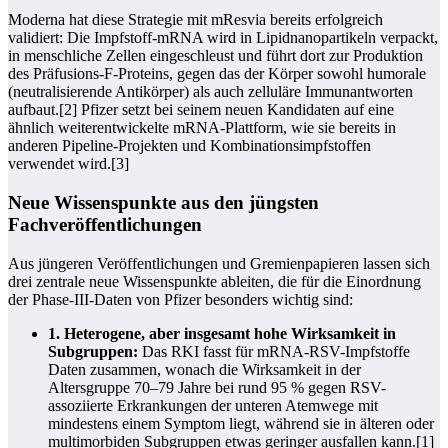
Moderna hat diese Strategie mit mResvia bereits erfolgreich
validiert: Die Impfstoff-mRNA wird in Lipidnanopartikeln verpackt,
in menschliche Zellen eingeschleust und führt dort zur Produktion
des Präfusions-F‑Proteins, gegen das der Körper sowohl humorale
(neutralisierende Antikörper) als auch zelluläre Immunantworten
aufbaut.[2] Pfizer setzt bei seinem neuen Kandidaten auf eine
ähnlich weiterentwickelte mRNA-Plattform, wie sie bereits in
anderen Pipeline-Projekten und Kombinationsimpfstoffen
verwendet wird.[3]
Neue Wissenspunkte aus den jüngsten
Fachveröffentlichungen
Aus jüngeren Veröffentlichungen und Gremienpapieren lassen sich
drei zentrale neue Wissenspunkte ableiten, die für die Einordnung
der Phase‑III-Daten von Pfizer besonders wichtig sind:
1. Heterogene, aber insgesamt hohe Wirksamkeit in
Subgruppen:
Das RKI fasst für mRNA‑RSV-Impfstoffe
Daten zusammen, wonach die Wirksamkeit in der
Altersgruppe 70–79 Jahre bei rund 95 % gegen RSV-
assoziierte Erkrankungen der unteren Atemwege mit
mindestens einem Symptom liegt, während sie in älteren oder
multimorbiden Subgruppen etwas geringer ausfallen kann.[1]