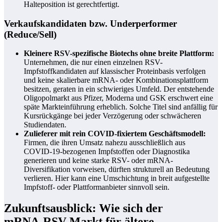
Halteposition ist gerechtfertigt.
Verkaufskandidaten bzw. Underperformer
(Reduce/Sell)
Kleinere RSV-spezifische Biotechs ohne breite Plattform:
Unternehmen, die nur einen einzelnen RSV-
Impfstoffkandidaten auf klassischer Proteinbasis verfolgen
und keine skalierbare mRNA- oder Kombinationsplattform
besitzen, geraten in ein schwieriges Umfeld. Der entstehende
Oligopolmarkt aus Pfizer, Moderna und GSK erschwert eine
späte Markteinführung erheblich. Solche Titel sind anfällig für
Kursrückgänge bei jeder Verzögerung oder schwächeren
Studiendaten.
Zulieferer mit rein COVID-fixiertem Geschäftsmodell:
Firmen, die ihren Umsatz nahezu ausschließlich aus
COVID‑19-bezogenen Impfstoffen oder Diagnostika
generieren und keine starke RSV- oder mRNA-
Diversifikation vorweisen, dürften strukturell an Bedeutung
verlieren. Hier kann eine Umschichtung in breit aufgestellte
Impfstoff- oder Plattformanbieter sinnvoll sein.
Zukunftsausblick: Wie sich der
mRNA‑RSV-Markt für ältere