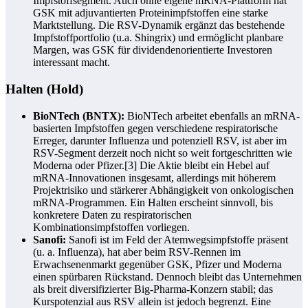
Impfstoffsegment. Auch ohne eigene mRNA-Plattform hat
GSK mit adjuvantierten Proteinimpfstoffen eine starke
Marktstellung. Die RSV-Dynamik ergänzt das bestehende
Impfstoffportfolio (u.a. Shingrix) und ermöglicht planbare
Margen, was GSK für dividendenorientierte Investoren
interessant macht.
Halten (Hold)
BioNTech (BNTX):
BioNTech arbeitet ebenfalls an mRNA-
basierten Impfstoffen gegen verschiedene respiratorische
Erreger, darunter Influenza und potenziell RSV, ist aber im
RSV-Segment derzeit noch nicht so weit fortgeschritten wie
Moderna oder Pfizer.[3] Die Aktie bleibt ein Hebel auf
mRNA-Innovationen insgesamt, allerdings mit höherem
Projektrisiko und stärkerer Abhängigkeit von onkologischen
mRNA-Programmen. Ein Halten erscheint sinnvoll, bis
konkretere Daten zu respiratorischen
Kombinationsimpfstoffen vorliegen.
Sanofi:
Sanofi ist im Feld der Atemwegsimpfstoffe präsent
(u. a. Influenza), hat aber beim RSV-Rennen im
Erwachsenenmarkt gegenüber GSK, Pfizer und Moderna
einen spürbaren Rückstand. Dennoch bleibt das Unternehmen
als breit diversifizierter Big-Pharma-Konzern stabil; das
Kurspotenzial aus RSV allein ist jedoch begrenzt. Eine