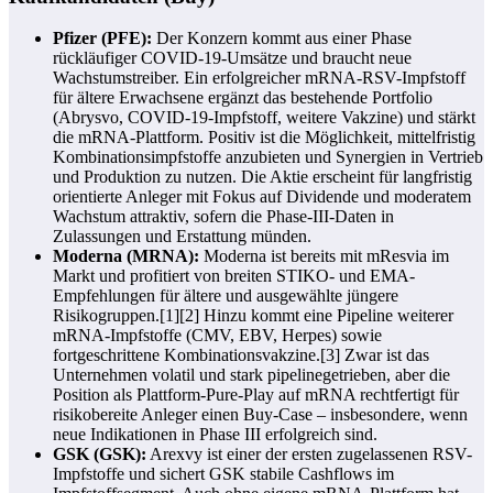
Pfizer (PFE):
Der Konzern kommt aus einer Phase
rückläufiger COVID‑19-Umsätze und braucht neue
Wachstumstreiber. Ein erfolgreicher mRNA-RSV-Impfstoff
für ältere Erwachsene ergänzt das bestehende Portfolio
(Abrysvo, COVID‑19-Impfstoff, weitere Vakzine) und stärkt
die mRNA-Plattform. Positiv ist die Möglichkeit, mittelfristig
Kombinationsimpfstoffe anzubieten und Synergien in Vertrieb
und Produktion zu nutzen. Die Aktie erscheint für langfristig
orientierte Anleger mit Fokus auf Dividende und moderatem
Wachstum attraktiv, sofern die Phase‑III-Daten in
Zulassungen und Erstattung münden.
Moderna (MRNA):
Moderna ist bereits mit mResvia im
Markt und profitiert von breiten STIKO- und EMA-
Empfehlungen für ältere und ausgewählte jüngere
Risikogruppen.[1][2] Hinzu kommt eine Pipeline weiterer
mRNA-Impfstoffe (CMV, EBV, Herpes) sowie
fortgeschrittene Kombinationsvakzine.[3] Zwar ist das
Unternehmen volatil und stark pipelinegetrieben, aber die
Position als Plattform-Pure-Play auf mRNA rechtfertigt für
risikobereite Anleger einen Buy-Case – insbesondere, wenn
neue Indikationen in Phase III erfolgreich sind.
GSK (GSK):
Arexvy ist einer der ersten zugelassenen RSV-
Impfstoffe und sichert GSK stabile Cashflows im