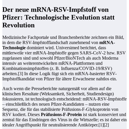
Der neue mRNA-RSV-Impfstoff von
Pfizer: Technologische Evolution statt
Revolution
Medizinische Fachportale und Branchenberichte zeichnen ein Bild,
in dem die RSV-Impfstofflandschaft zunehmend von
mRNA-
Technologie
dominiert wird. Universimed berichtet, dass
mittlerweile vier mRNA-Impfstoffe gegen SARS‑CoV‑2 bzw. RSV
zugelassen sind und sowohl Pfizer/BioNTech als auch Moderna
intensiv an weiterentwickelten mRNA-Plattformen und
Kombinationsimpfstoffen (z. B. Influenza/COVID‑19/RSV)
arbeiten.[3] In diese Logik fügt sich ein mRNA-basierter RSV-
Impfstoffkandidat von Pfizer für ältere Erwachsene nahtlos ein.
Auch wenn die Presseberichte naturgemäß vor allem auf die
klinischen Resultate (Wirksamkeit, Sicherheit, Studiendesign)
fokussieren, ist technologisch entscheidend: mRNA-RSV-Impfstoffe
– einschließlich des neuen Pfizer-Kandidaten – nutzen eine
Sequenz, die für das stabilisierte Präfusions-F-Glykoprotein von
RSV kodiert. Dieses
Präfusions-F‑Protein
ist stark konserviert und
zentral für das Eindringen des Virus in die Wirtszelle; es ist daher ein
idealer Angriffspunkt für neutralisierende Antikörper.[1][2]