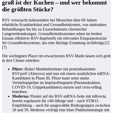
groß ist der Kuchen – und wer bekommt
die größten Stücke?
RSV verursacht insbesondere bei Menschen über 60 Jahren
erhebliche Krankheitslast und Gesundheitskosten, von stationären
Behandlungen bis hin zu Exazerbationen chronischer
Lungenerkrankungen. Gesundheitsökonomen sehen im breiten
Einsatz effektiver RSV-Impfstoffe ein relevantes Einsparpotenzial
für Gesundheitssysteme, das eine flächige Erstattung rechtfertigt.[1]
[7]
Die wichtigsten Player im erwachsenen RSV-Markt lassen sich grob
in drei Cluster einteilen:
Pfizer:
Bisher Marktteilnehmer mit proteinbasiertem
RSVpreF (Abrysvo) und nun mit einem zusätzlichen mRNA-
Kandidaten in Phase III. Pfizer kann seine starke
Vertriebspipeline im Impfstoffsegment (Pneumokokken,
COVID‑19, Grippekandidaten) nutzen und cross-selling
betreiben.
Moderna:
Pionier auf der RSV-mRNA-Seite mit mResvia,
bereits zugelassen für ≥60-Jährige und – nach STIKO-
Empfehlung – auch für ausgewählte Risikogruppen zwischen
18 und 59. Moderna verfolgt eine klare Plattformstrategie mit