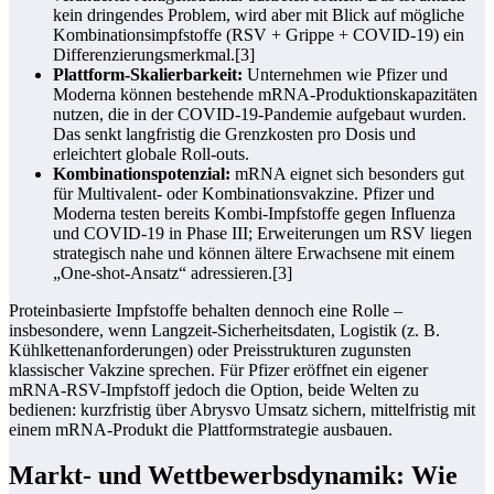
kein dringendes Problem, wird aber mit Blick auf mögliche
Kombinationsimpfstoffe (RSV + Grippe + COVID‑19) ein
Differenzierungsmerkmal.[3]
Plattform-Skalierbarkeit:
Unternehmen wie Pfizer und
Moderna können bestehende mRNA-Produktionskapazitäten
nutzen, die in der COVID‑19-Pandemie aufgebaut wurden.
Das senkt langfristig die Grenzkosten pro Dosis und
erleichtert globale Roll-outs.
Kombinationspotenzial:
mRNA eignet sich besonders gut
für Multivalent- oder Kombinationsvakzine. Pfizer und
Moderna testen bereits Kombi-Impfstoffe gegen Influenza
und COVID‑19 in Phase III; Erweiterungen um RSV liegen
strategisch nahe und können ältere Erwachsene mit einem
„One-shot‑Ansatz“ adressieren.[3]
Proteinbasierte Impfstoffe behalten dennoch eine Rolle –
insbesondere, wenn Langzeit-Sicherheitsdaten, Logistik (z. B.
Kühlkettenanforderungen) oder Preisstrukturen zugunsten
klassischer Vakzine sprechen. Für Pfizer eröffnet ein eigener
mRNA-RSV-Impfstoff jedoch die Option, beide Welten zu
bedienen: kurzfristig über Abrysvo Umsatz sichern, mittelfristig mit
einem mRNA-Produkt die Plattformstrategie ausbauen.
Markt- und Wettbewerbsdynamik: Wie