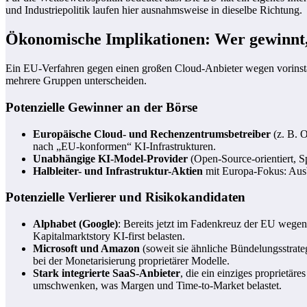
und Industriepolitik laufen hier ausnahmsweise in dieselbe Richtung.
Ökonomische Implikationen: Wer gewinnt,
Ein EU-Verfahren gegen einen großen Cloud-Anbieter wegen vorinstal
mehrere Gruppen unterscheiden.
Potenzielle Gewinner an der Börse
Europäische Cloud- und Rechenzentrumsbetreiber
(z. B. 
nach „EU-konformen“ KI-Infrastrukturen.
Unabhängige KI-Model-Provider
(Open-Source-orientiert, S
Halbleiter- und Infrastruktur-Aktien
mit Europa-Fokus: Ausb
Potenzielle Verlierer und Risikokandidaten
Alphabet (Google)
: Bereits jetzt im Fadenkreuz der EU wege
Kapitalmarktstory KI-first belasten.
Microsoft und Amazon
(soweit sie ähnliche Bündelungsstrateg
bei der Monetarisierung proprietärer Modelle.
Stark integrierte SaaS-Anbieter
, die ein einziges proprietä
umschwenken, was Margen und Time-to-Market belastet.