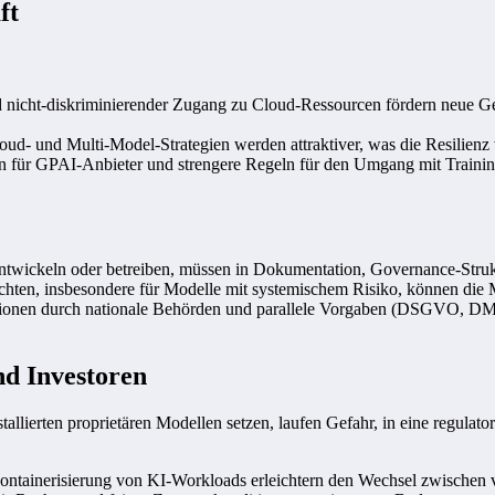
ft
nd nicht-diskriminierender Zugang zu Cloud-Ressourcen fördern neue Ge
loud- und Multi-Model-Strategien werden attraktiver, was die Resilie
ten für GPAI-Anbieter und strengere Regeln für den Umgang mit Trainin
twickeln oder betreiben, müssen in Dokumentation, Governance-Strukt
ichten, insbesondere für Modelle mit systemischem Risiko, können die
tationen durch nationale Behörden und parallele Vorgaben (DSGVO, DMA
nd Investoren
allierten proprietären Modellen setzen, laufen Gefahr, in eine regulat
ontainerisierung von KI-Workloads erleichtern den Wechsel zwischen 