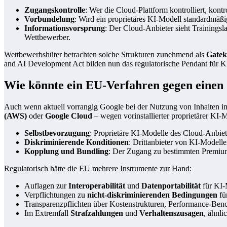
Zugangskontrolle
: Wer die Cloud-Plattform kontrolliert, ko
Vorbundelung
: Wird ein proprietäres KI-Modell standardmäßig
Informationsvorsprung
: Der Cloud-Anbieter sieht Trainings
Wettbewerber.
Wettbewerbshüter betrachten solche Strukturen zunehmend als
Gatek
and AI Development Act bilden nun das regulatorische Pendant für KI
Wie könnte ein EU-Verfahren gegen einen
Auch wenn aktuell vorrangig Google bei der Nutzung von Inhalten im
(AWS)
oder
Google Cloud
– wegen vorinstallierter proprietärer KI-
Selbstbevorzugung
: Proprietäre KI-Modelle des Cloud-Anbiet
Diskriminierende Konditionen
: Drittanbieter von KI-Modelle
Kopplung und Bundling
: Der Zugang zu bestimmten Premium
Regulatorisch hätte die EU mehrere Instrumente zur Hand:
Auflagen zur
Interoperabilität
und
Datenportabilität
für KI-
Verpflichtungen zu
nicht-diskriminierenden Bedingungen
fü
Transparenzpflichten über Kostenstrukturen, Performance-Benc
Im Extremfall
Strafzahlungen
und
Verhaltenszusagen
, ähnli