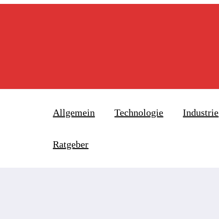
e neuen Ermittlungen für Big Tech, Börse und Wirtschaft bedeuten
Allgemein
Technologie
Industrie
Ratgeber