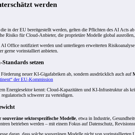
unterschätzt werden
 in der EU bereitgestellt werden, gelten die Pflichten des AI Acts 
iche Risiko für Cloud-Anbieter, die proprietäre Modelle global ausrolle
 Office notifiziert werden und unterliegen erweiterten Risikoanalyse- 
 gerne vorinstalliert anbieten.
-Standards setzen
uf Förderung neuer KI-Gigafabriken ab, sondern ausdrücklich auch auf
M
tinent“ der EU-Kommission
dem Energiesektor kennt: Cloud-Kapazitäten und KI-Infrastruktur als kr
 regulatorisch schwerer zu verteidigen.
ewicht
ür
souveräne sektorspezifische Modelle
, etwa in Industrie, Gesundhei
entren betrieben werden – mit einem Fokus auf Datenschutz, Revisions
eresse daran, dass solche souveränen Modelle nicht von vorinstallier