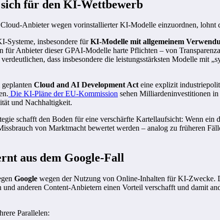
 sich für den KI-Wettbewerb
oud-Anbieter wegen vorinstallierter KI-Modelle einzuordnen, lohnt der
KI-Systeme, insbesondere für
KI-Modelle mit allgemeinem Verwend
für Anbieter dieser GPAI-Modelle harte Pflichten – von Transparenz
verdeutlichen, dass insbesondere die leistungsstärksten Modelle mit 
 geplanten
Cloud and AI Development Act
eine explizit industriepol
en.
Die KI-Pläne der EU-Kommission
sehen Milliardeninvestitionen in
ität und Nachhaltigkeit.
egie schafft den Boden für eine verschärfte Kartellaufsicht: Wenn ein
s Missbrauch von Marktmacht bewertet werden – analog zu früheren Fäl
ernt aus dem Google-Fall
gegen
Google
wegen der Nutzung von Online-Inhalten für KI-Zwecke. D
 und anderen Content-Anbietern einen Vorteil verschafft und damit and
rere Parallelen: