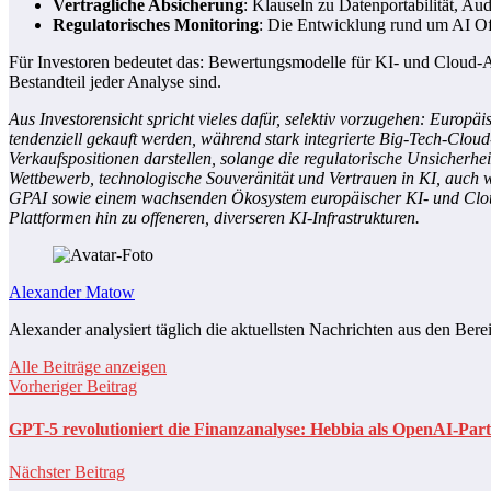
Vertragliche Absicherung
: Klauseln zu Datenportabilität, A
Regulatorisches Monitoring
: Die Entwicklung rund um AI Of
Für Investoren bedeutet das: Bewertungsmodelle für KI- und Cloud-Ak
Bestandteil jeder Analyse sind.
Aus Investorensicht spricht vieles dafür, selektiv vorzugehen: Euro
tendenziell gekauft werden, während stark integrierte Big-Tech-Clo
Verkaufspositionen darstellen, solange die regulatorische Unsicherhe
Wettbewerb, technologische Souveränität und Vertrauen in KI, auch we
GPAI sowie einem wachsenden Ökosystem europäischer KI- und Cloud-
Plattformen hin zu offeneren, diverseren KI-Infrastrukturen.
Alexander Matow
Alexander analysiert täglich die aktuellsten Nachrichten aus den Bere
Alle Beiträge anzeigen
Vorheriger Beitrag
GPT-5 revolutioniert die Finanzanalyse: Hebbia als OpenAI-Part
Nächster Beitrag