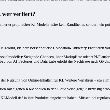
 wer verliert?
lierter proprietärer KI-Modelle wäre kein Randthema, sondern ein pot
OVHcloud, kleinere börsennotierte Colocation-Anbieter): Profitieren
pezialmodelle): Steigende Chancen, über Marktplätze oder API-Plattf
au von AI-Factories und Data Labs erhöht die Nachfrage nach GPUs, 
n der Nutzung von Online-Inhalten für KI. Weitere Verfahren – etwa i
ien mit eigenen KI-Modellen in der Cloud verfolgen): Kurzfristig erhöh
res KI-Modell tief in ihre Produkte eingebettet haben: Müssen bei regu