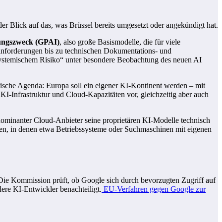
 Blick auf das, was Brüssel bereits umgesetzt oder angekündigt hat.
ungszweck (GPAI)
, also große Basismodelle, die für viele
anforderungen bis zu technischen Dokumentations- und
„systemischem Risiko“ unter besondere Beobachtung des neuen AI
itische Agenda: Europa soll ein eigener KI-Kontinent werden – mit
 KI-Infrastruktur und Cloud-Kapazitäten vor, gleichzeitig aber auch
 dominanter Cloud-Anbieter seine proprietären KI-Modelle technisch
len, in denen etwa Betriebssysteme oder Suchmaschinen mit eigenen
ie Kommission prüft, ob Google sich durch bevorzugten Zugriff auf
ere KI-Entwickler benachteiligt.
EU-Verfahren gegen Google zur