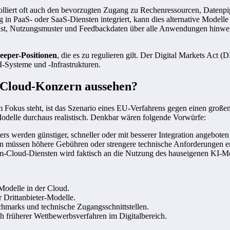
ntrolliert oft auch den bevorzugten Zugang zu Rechenressourcen, Daten
 in PaaS- oder SaaS-Diensten integriert, kann dies alternative Modelle
last, Nutzungsmuster und Feedbackdaten über alle Anwendungen hinweg
eeper-Positionen
, die es zu regulieren gilt. Der Digital Markets Act 
-Systeme und -Infrastrukturen.
 Cloud-Konzern aussehen?
 Fokus steht, ist das Szenario eines EU-Verfahrens gegen einen groß
Modelle durchaus realistisch. Denkbar wären folgende Vorwürfe:
ers werden günstiger, schneller oder mit besserer Integration angebote
n müssen höhere Gebühren oder strengere technische Anforderungen erfü
-Cloud-Diensten wird faktisch an die Nutzung des hauseigenen KI-Mo
Modelle in der Cloud.
r Drittanbieter-Modelle.
hmarks und technische Zugangsschnittstellen.
ch früherer Wettbewerbsverfahren im Digitalbereich.