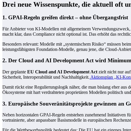
Drei neue Wissenspunkte, die aktuell oft 
1. GPAI-Regeln greifen direkt – ohne Übergangsfrist
Für Anbieter von KI-Modellen mit allgemeinem Verwendungszweck, die
macht klar, dass Compliance nicht optional ist. Das erhöht das rechtl
Besonders relevant: Modelle mit „systemischem Risiko“ müssen beim AI
leistungsfähigsten Foundation-Modelle, genau jene, die Cloud-Anbieter
2. Der Cloud and AI Development Act wird Minimum
Der geplante
EU Cloud and AI Development Act
zielt nicht nur a
Sicherheit, Interoperabilität und Nachhaltigkeit.
Aktionsplan „KI-Kon
Damit rückt eine Regulierungslogik näher, die man bislang eher aus 
Ökosysteme mit hart verdrahteten proprietären Modellen politisch und
3. Europäische Souveränitätsprojekte gewinnen an G
Neben horizontalen GPAI-Regeln entstehen zunehmend Initiativen f
vortrainierte, aber anpassbare Basismodelle in europäischen Rechenz
Für die Wettbewerbspolitik bedeutet das: Die EU hat ein eigenes Int