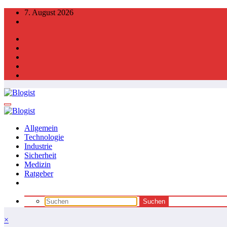
Zum
7. August 2026
Inhalt
springen
Allgemein
Technologie
Industrie
Sicherheit
Medizin
Ratgeber
×