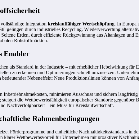
offsicherheit
 vollständige Integration
kreislauffähiger Wertschöpfung
. In Europa 
l gelingen durch industrielles Recycling, Wiederverwertung alternative
ise Seltene Erden, durch effiziente Rückgewinnung aus Altanlagen und 
lobalen Rohstoffmärkten.
s Enabler
chen als Standard in der Industrie – mit erheblicher Hebelwirkung für
chstellen zu erkennen und Optimierungen schnell umzusetzen. Unterneh
Ein bedeutender Nebeneffekt: Neue Produktionslinien können von Anfan
n Inbetriebnahmekosten, minimieren Ausschuss und sichern langfristig
 steigert die Wettbewerbsfähigkeit europäischer Standorte gegenüber B
 und Nachverfolgbarkeit – ein Muss für Kreislaufwirtschaft.
lschaftliche Rahmenbedingungen
ize, Förderprogramme und einheitliche Nachhaltigkeitsstandards in den
klarer Wettbewerbsvorteil für Unternehmen mit proaktiver Nachhaltigk