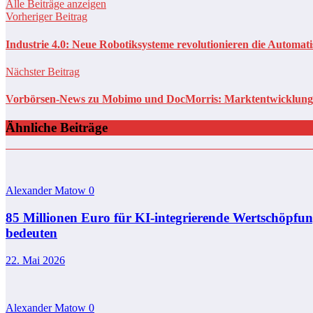
Alle Beiträge anzeigen
Vorheriger Beitrag
Industrie 4.0: Neue Robotiksysteme revolutionieren die Automati
Nächster Beitrag
Vorbörsen-News zu Mobimo und DocMorris: Marktentwicklung 
Ähnliche Beiträge
Alexander Matow
0
85 Millionen Euro für KI-integrierende Wertschöpf
bedeuten
22. Mai 2026
Alexander Matow
0