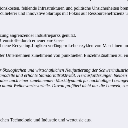
tionskosten, fehlende Infrastrukturen und politische Unsicherheiten br
Zulieferer und innovative Startups mit Fokus auf Ressourceneffizienz u
ung angrenzender Industrieparks genutzt.
 Brennstoffe durch erneuerbare Gase.
nd neue Recycling-Logiken verlängern Lebenszyklen von Maschinen u
g der Unternehmen zunehmend von punktuellen Einzelmaßnahmen zu ei
r ökologischen und wirtschaftlichen Neujustierung der Schwerindustri
smodelle und erhöhte Standortattraktivität. Herausforderungen bleiben
g, aber auch einer zunehmenden Marktdynamik für nachhaltige Lösungen 
h damit Wettbewerbsvorteile. Davon profitiert nicht nur die Umwelt, so
ichen Technologie und Industrie und wertet sie aus.