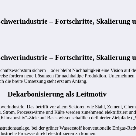
chwerindustrie – Fortschritte, Skalierung 
chwerindustrie – Fortschritte, Skalierung 
haftswachstum sichern – oder bleibt Nachhaltigkeit eine Vision auf d
reise fordern neue Lösungen für nachhaltige Produktion. Unternehmen
och die breite Umsetzung steht erst am Anfang.
– Dekarbonisierung als Leitmotiv
hwerindustrie. Das betrifft vor allem Sektoren wie Stahl, Zement, Ch
s
. Strom, Prozesswärme und Kälte werden zunehmend elektrifiziert und 
limapositiv“-Ziele auf Basis wissenschaftlich definierter Zielpfade („
strationsanlage, bei der grüner Wasserstoff konventionelle Erdgas-Redu
rielle Prozesse direkt elektrifizieren zu können.