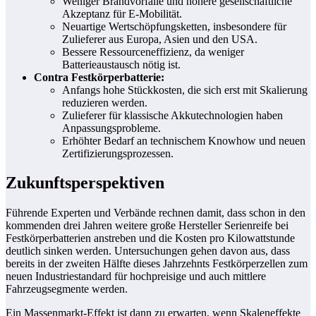
Weniger Brandvorfälle und höhere gesellschaftliche
Akzeptanz für E-Mobilität.
Neuartige Wertschöpfungsketten, insbesondere für
Zulieferer aus Europa, Asien und den USA.
Bessere Ressourceneffizienz, da weniger
Batterieaustausch nötig ist.
Contra Festkörperbatterie:
Anfangs hohe Stückkosten, die sich erst mit Skalierung
reduzieren werden.
Zulieferer für klassische Akkutechnologien haben
Anpassungsprobleme.
Erhöhter Bedarf an technischem Knowhow und neuen
Zertifizierungsprozessen.
Zukunftsperspektiven
Führende Experten und Verbände rechnen damit, dass schon in den
kommenden drei Jahren weitere große Hersteller Serienreife bei
Festkörperbatterien anstreben und die Kosten pro Kilowattstunde
deutlich sinken werden. Untersuchungen gehen davon aus, dass
bereits in der zweiten Hälfte dieses Jahrzehnts Festkörperzellen zum
neuen Industriestandard für hochpreisige und auch mittlere
Fahrzeugsegmente werden.
Ein Massenmarkt-Effekt ist dann zu erwarten, wenn Skaleneffekte