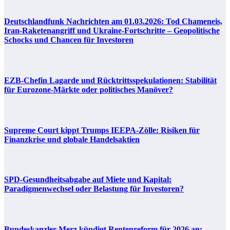
Deutschlandfunk Nachrichten am 01.03.2026: Tod Chameneis,
Iran-Raketenangriff und Ukraine-Fortschritte – Geopolitische
Schocks und Chancen für Investoren
EZB-Chefin Lagarde und Rücktrittsspekulationen: Stabilität
für Eurozone-Märkte oder politisches Manöver?
Supreme Court kippt Trumps IEEPA-Zölle: Risiken für
Finanzkrise und globale Handelsaktien
SPD-Gesundheitsabgabe auf Miete und Kapital:
Paradigmenwechsel oder Belastung für Investoren?
Bundeskanzler Merz kündigt Rentenreform für 2026 an: