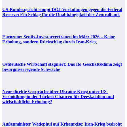
US-Bundesgericht stoppt DOJ-Vorladungen gegen die Federal
Reserve: Ein Schlag für die Unabhängigkeit der Zentralbank
Eurozone: Sentix-Investorvertrauen im März 2026 – Keine
Erholung, sondern Rückschlag durch Iran-Krieg
Ostdeutsche Wirtschaft stagniert: Das Ifo-Geschäftsklima zeigt
besorgniserregende Schwäche
Neue direkte Gespräche über Ukraine-Krieg unter US-
Vermittlung in der Türkei: Chancen für Deeskalation und
wirtschaftliche Erholung?
Außenminister Wadephul auf Krisenreise: Iran-Krieg bedroht