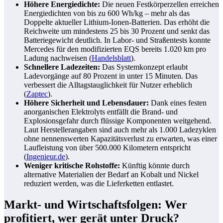
Höhere Energiedichte:
Die neuen Festkörperzellen erreichen
Energiedichten von bis zu 600 Wh/kg – mehr als das
Doppelte aktueller Lithium-Ionen-Batterien. Das erhöht die
Reichweite um mindestens 25 bis 30 Prozent und senkt das
Batteriegewicht deutlich. In Labor- und Straßentests konnte
Mercedes für den modifizierten EQS bereits 1.020 km pro
Ladung nachweisen (
Handelsblatt
).
Schnellere Ladezeiten:
Das Systemkonzept erlaubt
Ladevorgänge auf 80 Prozent in unter 15 Minuten. Das
verbessert die Alltagstauglichkeit für Nutzer erheblich
(
Zaptec
).
Höhere Sicherheit und Lebensdauer:
Dank eines festen
anorganischen Elektrolyts entfällt die Brand- und
Explosionsgefahr durch flüssige Komponenten weitgehend.
Laut Herstellerangaben sind auch mehr als 1.000 Ladezyklen
ohne nennenswerten Kapazitätsverlust zu erwarten, was einer
Laufleistung von über 500.000 Kilometern entspricht
(
Ingenieur.de
).
Weniger kritische Rohstoffe:
Künftig könnte durch
alternative Materialien der Bedarf an Kobalt und Nickel
reduziert werden, was die Lieferketten entlastet.
Markt- und Wirtschaftsfolgen: Wer
profitiert, wer gerät unter Druck?