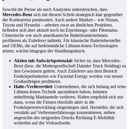
Sowohl die Presse als auch Analysten unterstreichen, dass
Mercedes-Benz
sich mit diesem Schritt strategisch klar gegenüber
der Konkurrenz positioniert. Auch andere Marken – wie Nissan,
Toyota und Hyundai – arbeiten zwar an ähnlichen Projekten,
befinden sich aber aktuell noch im Erprobungs- oder Pilotstatus.
Chinesische wie auch amerikanische Batterieunternehmen
profitieren als Zulieferer indirekt. Für klassische Batteriehersteller
und OEMs, die auf herkömmliche Lithium-Ionen-Technologien
setzen, wächst hingegen der Handlungsdruck.
Aktien mit Aufwärtspotenzial:
Sicher ist, dass Mercedes-
Benz (bzw. die Muttergesellschaft Daimler Truck Holding) zu
den Gewinnern gehört. Auch Zulieferer aus dem Bereich
Festkörperbatterien wie Factorial Energy werden von neuen
Großaufträgen profitieren.
Halte-/Verlierertitel:
Unternehmen, die sich bislang auf reine
Lithium-Ionen-Technik spezialisiert haben, könnten
mittelfristig Marktanteile verlieren. Halten empfiehlt sich nur
dann, wenn die Firmen ebenfalls aktiv in die
Festkörperentwicklung eingestiegen sind. Hersteller, die sich
verstärkt auf Verbrennerfahrzeuge konzentrieren, stehen
angesichts des steigenden Drucks Richtung E-Mobilität
weiterhin auf der Verkaufsseite.