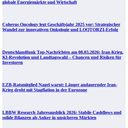
globale Energiemärkte und Wirtschaft
Coherus Oncology legt Geschäftsjahr 2025 vor: Strategischer
Wandel zur innovativen Onkologie und LOQTORZI-Erfolg
Deutschlandfunk Top-Nachrichten am 08.03.2026: Iran-Krieg,
KI-Revolution und Landtagswahl – Chancen und Risiken für
Investoren
EZB-Ratsmitglied Nagel warnt: Länger andauernder Iran-
Krieg droht mit Stagflation in der Eurozone
LBBW Research Jahresausblick 2026: Stabile Cashflows und
solide Bilanzen als Anker in unsicheren Märkten