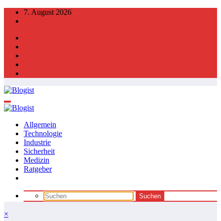
Zum
7. August 2026
Inhalt
springen
Allgemein
Technologie
Industrie
Sicherheit
Medizin
Ratgeber
×