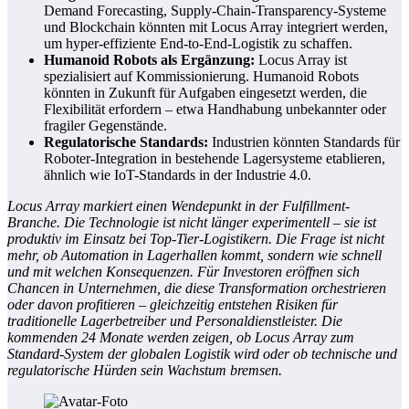
Demand Forecasting, Supply-Chain-Transparency-Systeme
und Blockchain könnten mit Locus Array integriert werden,
um hyper-effiziente End-to-End-Logistik zu schaffen.
Humanoid Robots als Ergänzung:
Locus Array ist
spezialisiert auf Kommissionierung. Humanoid Robots
könnten in Zukunft für Aufgaben eingesetzt werden, die
Flexibilität erfordern – etwa Handhabung unbekannter oder
fragiler Gegenstände.
Regulatorische Standards:
Industrien könnten Standards für
Roboter-Integration in bestehende Lagersysteme etablieren,
ähnlich wie IoT-Standards in der Industrie 4.0.
Locus Array markiert einen Wendepunkt in der Fulfillment-
Branche. Die Technologie ist nicht länger experimentell – sie ist
produktiv im Einsatz bei Top-Tier-Logistikern. Die Frage ist nicht
mehr, ob Automation in Lagerhallen kommt, sondern wie schnell
und mit welchen Konsequenzen. Für Investoren eröffnen sich
Chancen in Unternehmen, die diese Transformation orchestrieren
oder davon profitieren – gleichzeitig entstehen Risiken für
traditionelle Lagerbetreiber und Personaldienstleister. Die
kommenden 24 Monate werden zeigen, ob Locus Array zum
Standard-System der globalen Logistik wird oder ob technische und
regulatorische Hürden sein Wachstum bremsen.