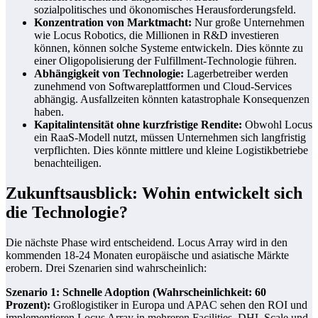
sozialpolitisches und ökonomisches Herausforderungsfeld.
Konzentration von Marktmacht:
Nur große Unternehmen
wie Locus Robotics, die Millionen in R&D investieren
können, können solche Systeme entwickeln. Dies könnte zu
einer Oligopolisierung der Fulfillment-Technologie führen.
Abhängigkeit von Technologie:
Lagerbetreiber werden
zunehmend von Softwareplattformen und Cloud-Services
abhängig. Ausfallzeiten könnten katastrophale Konsequenzen
haben.
Kapitalintensität ohne kurzfristige Rendite:
Obwohl Locus
ein RaaS-Modell nutzt, müssen Unternehmen sich langfristig
verpflichten. Dies könnte mittlere und kleine Logistikbetriebe
benachteiligen.
Zukunftsausblick: Wohin entwickelt sich
die Technologie?
Die nächste Phase wird entscheidend. Locus Array wird in den
kommenden 18-24 Monaten europäische und asiatische Märkte
erobern. Drei Szenarien sind wahrscheinlich:
Szenario 1: Schnelle Adoption (Wahrscheinlichkeit: 60
Prozent):
Großlogistiker in Europa und APAC sehen den ROI und
implementieren Locus Array in mehreren Facilities. DHL Scale und