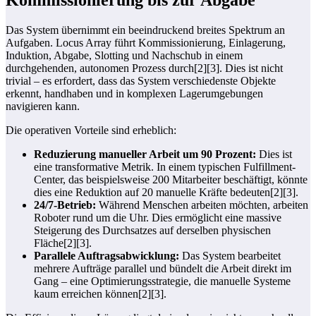
Kommissionierung bis zur Abgabe
Das System übernimmt ein beeindruckend breites Spektrum an
Aufgaben. Locus Array führt Kommissionierung, Einlagerung,
Induktion, Abgabe, Slotting und Nachschub in einem
durchgehenden, autonomen Prozess durch[2][3]. Dies ist nicht
trivial – es erfordert, dass das System verschiedenste Objekte
erkennt, handhaben und in komplexen Lagerumgebungen
navigieren kann.
Die operativen Vorteile sind erheblich:
Reduzierung manueller Arbeit um 90 Prozent:
Dies ist
eine transformative Metrik. In einem typischen Fulfillment-
Center, das beispielsweise 200 Mitarbeiter beschäftigt, könnte
dies eine Reduktion auf 20 manuelle Kräfte bedeuten[2][3].
24/7-Betrieb:
Während Menschen arbeiten möchten, arbeiten
Roboter rund um die Uhr. Dies ermöglicht eine massive
Steigerung des Durchsatzes auf derselben physischen
Fläche[2][3].
Parallele Auftragsabwicklung:
Das System bearbeitet
mehrere Aufträge parallel und bündelt die Arbeit direkt im
Gang – eine Optimierungsstrategie, die manuelle Systeme
kaum erreichen können[2][3].