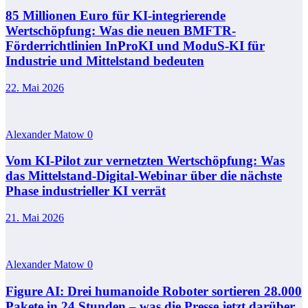
85 Millionen Euro für KI-integrierende
Wertschöpfung: Was die neuen BMFTR-
Förderrichtlinien InProKI und ModuS‑KI für
Industrie und Mittelstand bedeuten
22. Mai 2026
Alexander Matow
0
Vom KI-Pilot zur vernetzten Wertschöpfung: Was
das Mittelstand-Digital-Webinar über die nächste
Phase industrieller KI verrät
21. Mai 2026
Alexander Matow
0
Figure AI: Drei humanoide Roboter sortieren 28.000
Pakete in 24 Stunden – was die Presse jetzt darüber