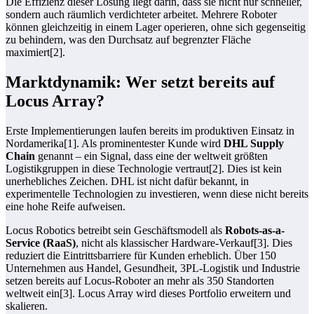
Die Effizienz dieser Lösung liegt darin, dass sie nicht nur schneller,
sondern auch räumlich verdichteter arbeitet. Mehrere Roboter
können gleichzeitig in einem Lager operieren, ohne sich gegenseitig
zu behindern, was den Durchsatz auf begrenzter Fläche
maximiert[2].
Marktdynamik: Wer setzt bereits auf
Locus Array?
Erste Implementierungen laufen bereits im produktiven Einsatz in
Nordamerika[1]. Als prominentester Kunde wird
DHL Supply
Chain
genannt – ein Signal, dass eine der weltweit größten
Logistikgruppen in diese Technologie vertraut[2]. Dies ist kein
unerhebliches Zeichen. DHL ist nicht dafür bekannt, in
experimentelle Technologien zu investieren, wenn diese nicht bereits
eine hohe Reife aufweisen.
Locus Robotics betreibt sein Geschäftsmodell als
Robots-as-a-
Service (RaaS)
, nicht als klassischer Hardware-Verkauf[3]. Dies
reduziert die Eintrittsbarriere für Kunden erheblich. Über 150
Unternehmen aus Handel, Gesundheit, 3PL-Logistik und Industrie
setzen bereits auf Locus-Roboter an mehr als 350 Standorten
weltweit ein[3]. Locus Array wird dieses Portfolio erweitern und
skalieren.