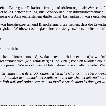
en einen Beitrag zur Dekarbonisierung und fördern regionale Wertschöpf
et neue Chancen für Logistik, Service- und Infrastrukturunternehmen.
ern wie Anlagenherstellern dürfte mittel- bis langfristig von steigend
 von Energieexperten und Branchenanalysten) zeigen, dass die Erwartu
 globale Wettbewerbsfähigkeit eine robuste, grenzüberschreitende Infra
n
rksamkeit bei:
sche und internationale Spezialanbieter – auch börsennotiert) sowie I
chäftsmodellen (wie TotalEnergies und VNG) könnten Marktanteile hin
von grauem Wasserstoff sowie Unternehmen, die am alten fossilen Wert
Unternehmen und deren Aktionären erhebliche Chancen – insbesondere, 
ohen Anlaufkosten, mangelnder Skalierung und unsicherem internationa
en Rohstoff- und Anlagenwerten mit fossiler Ausrichtung ist dagegen w
ichen Technologie und Industrie und wertet sie aus.