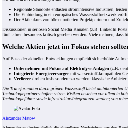
Regionale Standorte entlasten stromintensive Industrien, leist
Die Einbindung in ein europäisches Wasserstoffnetzwerk eröffn
Der Aktienkurs von börsennotierten Projektpartnern und Zuliefer
Diskussionen in seriösen Social-Media-Kanälen (z.B. LinkedIn-Posts
fünf Jahren besonders kritisch gesehen werden. Viele mahnen, dass für
Welche Aktien jetzt im Fokus stehen sollte
Auf Basis der aktuellen Entwicklungen empfiehlt sich erhöhte Aufme
Unternehmen mit Fokus auf Elektrolyse-Anlagen
(z.B. deut
Integrierte Energieversorger
mit wasserstoff-kompatiblen Ges
Verlierer
drohen insbesondere zu werden: klassische Anbieter 
Die Transformation durch grünen Wasserstoff bietet ambitionierten 
Technologiepartnerschaften setzen. Risiken bestehen vor allem in h
Technologieführer sowie Infrastruktur-Integratoren werden; von rein
Alexander Matow
Alexander analysiert täglich die aktuellsten Nachrichten aus den Bere