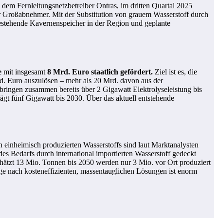
 dem Fernleitungsnetzbetreiber Ontras, im dritten Quartal 2025
ter Großabnehmer. Mit der Substitution von grauem Wasserstoff durch
s bestehende Kavernenspeicher in der Region und geplante
e
mit insgesamt
8 Mrd. Euro staatlich gefördert.
Ziel ist es, die
. Euro auszulösen – mehr als 20 Mrd. davon aus der
ringen zusammen bereits über 2 Gigawatt Elektrolyseleistung bis
ägt fünf Gigawatt bis 2030. Über das aktuell entstehende
 einheimisch produzierten Wasserstoffs sind laut Marktanalysten
es Bedarfs durch international importierten Wasserstoff gedeckt
hätzt 13 Mio. Tonnen bis 2050 werden nur 3 Mio. vor Ort produziert
ge nach kosteneffizienten, massentauglichen Lösungen ist enorm