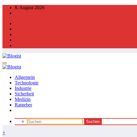
Zum
8. August 2026
Inhalt
springen
Allgemein
Technologie
Industrie
Sicherheit
Medizin
Ratgeber
×