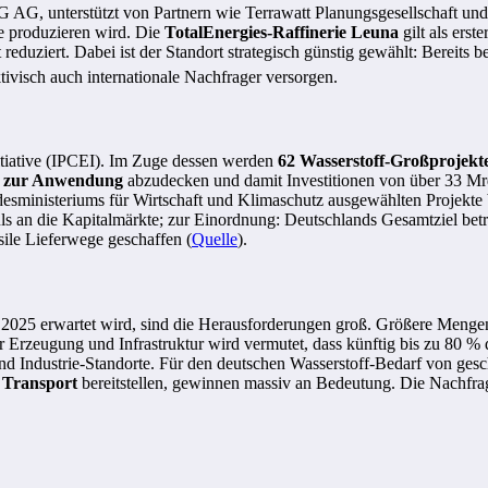
NG AG, unterstützt von Partnern wie Terrawatt Planungsgesellschaft und
e produzieren wird. Die
TotalEnergies-Raffinerie Leuna
gilt als ers
 reduziert. Dabei ist der Standort strategisch günstig gewählt: Bereit
tivisch auch internationale Nachfrager versorgen.
nitiative (IPCEI). Im Zuge dessen werden
62 Wasserstoff-Großprojekt
is zur Anwendung
abzudecken und damit Investitionen von über 33 Mrd
sministeriums für Wirtschaft und Klimaschutz ausgewählten Projekte b
uls an die Kapitalmärkte; zur Einordnung: Deutschlands Gesamtziel betr
sile Lieferwege geschaffen (
Quelle
).
 2025 erwartet wird, sind die Herausforderungen groß. Größere Mengen
 Erzeugung und Infrastruktur wird vermutet, dass künftig bis zu 80 % d
 Industrie-Standorte. Für den deutschen Wasserstoff-Bedarf von gesc
 Transport
bereitstellen, gewinnen massiv an Bedeutung. Die Nachfra