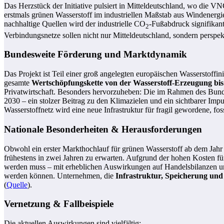
Das Herzstück der Initiative pulsiert in Mitteldeutschland, wo die V
erstmals grünen Wasserstoff im industriellen Maßstab aus Windenergi
nachhaltige Quellen wird der industrielle CO
-Fußabdruck signifikant
2
Verbindungsnetze sollen nicht nur Mitteldeutschland, sondern perspek
Bundesweite Förderung und Marktdynamik
Das Projekt ist Teil einer groß angelegten europäischen Wasserstoffi
gesamte
Wertschöpfungskette von der Wasserstoff-Erzeugung b
Privatwirtschaft. Besonders hervorzuheben: Die im Rahmen des Bunde
2030 – ein stolzer Beitrag zu den Klimazielen und ein sichtbarer Imp
Wasserstoffnetz wird eine neue Infrastruktur für fragil gewordene, fos
Nationale Besonderheiten & Herausforderungen
Obwohl ein erster Markthochlauf für grünen Wasserstoff ab dem Jahr
frühestens in zwei Jahren zu erwarten. Aufgrund der hohen Kosten für
werden muss – mit erheblichen Auswirkungen auf Handelsbilanzen und
werden können. Unternehmen, die
Infrastruktur, Speicherung und
(
Quelle
).
Vernetzung & Fallbeispiele
Die aktuellen Auswirkungen sind vielfältig: