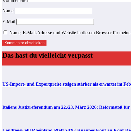
Kommentare
Name
E-Mail
Name, E-Mail-Adresse und Website in diesem Browser für meine
Das hast du vielleicht verpasst
US-Import- und Exportpreise steigen stärker als erwartet im Fe
Italiens Justizreferendum am 22./23. März 2026: Reformstoß für
Landtagswahl Rheinland-Pfalz 2026: Knappes Kopf-an-Kopf-Renn