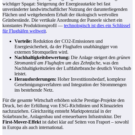
wichtiger Spagat: Steigerung der Energieautarkie bei fast
unveränderter landwirtschaftlicher Nutzung der darunterliegenden
Flächen und weitgehendem Erhalt der ökologisch wertvollen
Grünbestände. Die vertikale Anordnung der Paneele sichert ein
konstantes Produktionsprofil —
technologisch ist dies ein Schlüssel
für Flughäfen weltweit
.
Vorteile:
Reduktion der CO2-Emissionen und
Energiesicherheit, da der Flughafen unabhängiger von
externen Stromquellen wird.
Nachhaltigkeitsbewertung:
Die Anlage steigert den
grünen
Stromanteil am Flughafen um das Zehnfache
, was den
Nachhaltigkeitszielen der Luftfahrtbranche deutlich Vorschub
leistet.
Herausforderungen:
Hoher Investitionsbedarf, komplexe
Genehmigungsverfahren und Integration der Strommengen
ins bestehende Netz.
Für die gesamte Wirtschaft erhöhen solche Prestige-Projekte den
Druck, bei der Erfüllung von ESG-Richtlinien und Klimazielen
nachzuziehen. Gleichzeitig entsteht Marktpotenzial in der
Solarbranche, Anlagenbau und erneuerbaren Infrastruktur. Der
First-Mover-Effekt
ist dabei klar auf Seiten von Fraport – sowohl
in Europa als auch international.