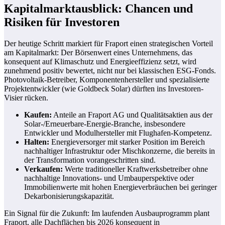
Kapitalmarktausblick: Chancen und
Risiken für Investoren
Der heutige Schritt markiert für Fraport einen strategischen Vorteil
am Kapitalmarkt: Der Börsenwert eines Unternehmens, das
konsequent auf Klimaschutz und Energieeffizienz setzt, wird
zunehmend positiv bewertet, nicht nur bei klassischen ESG-Fonds.
Photovoltaik-Betreiber, Komponentenhersteller und spezialisierte
Projektentwickler (wie Goldbeck Solar) dürften ins Investoren-
Visier rücken.
Kaufen:
Anteile an Fraport AG und Qualitätsaktien aus der
Solar-/Erneuerbare-Energie-Branche, insbesondere
Entwickler und Modulhersteller mit Flughafen-Kompetenz.
Halten:
Energieversorger mit starker Position im Bereich
nachhaltiger Infrastruktur oder Mischkonzerne, die bereits in
der Transformation vorangeschritten sind.
Verkaufen:
Werte traditioneller Kraftwerksbetreiber ohne
nachhaltige Innovations- und Umbauperspektive oder
Immobilienwerte mit hohen Energieverbräuchen bei geringer
Dekarbonisierungskapazität.
Ein Signal für die Zukunft: Im laufenden Ausbauprogramm plant
Fraport, alle Dachflächen bis 2026 konsequent in