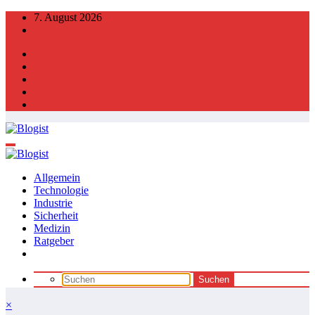
Zum
7. August 2026
Inhalt
springen
Allgemein
Technologie
Industrie
Sicherheit
Medizin
Ratgeber
×