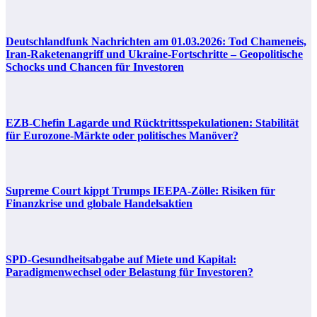
Deutschlandfunk Nachrichten am 01.03.2026: Tod Chameneis,
Iran-Raketenangriff und Ukraine-Fortschritte – Geopolitische
Schocks und Chancen für Investoren
EZB-Chefin Lagarde und Rücktrittsspekulationen: Stabilität
für Eurozone-Märkte oder politisches Manöver?
Supreme Court kippt Trumps IEEPA-Zölle: Risiken für
Finanzkrise und globale Handelsaktien
SPD-Gesundheitsabgabe auf Miete und Kapital:
Paradigmenwechsel oder Belastung für Investoren?