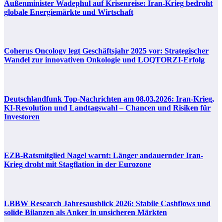
Außenminister Wadephul auf Krisenreise: Iran-Krieg bedroht
globale Energiemärkte und Wirtschaft
Coherus Oncology legt Geschäftsjahr 2025 vor: Strategischer
Wandel zur innovativen Onkologie und LOQTORZI-Erfolg
Deutschlandfunk Top-Nachrichten am 08.03.2026: Iran-Krieg,
KI-Revolution und Landtagswahl – Chancen und Risiken für
Investoren
EZB-Ratsmitglied Nagel warnt: Länger andauernder Iran-
Krieg droht mit Stagflation in der Eurozone
LBBW Research Jahresausblick 2026: Stabile Cashflows und
solide Bilanzen als Anker in unsicheren Märkten