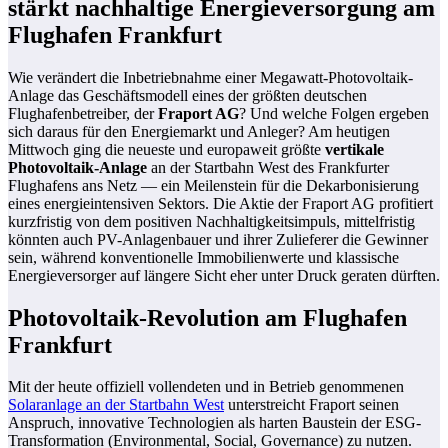
stärkt nachhaltige Energieversorgung am
Flughafen Frankfurt
Wie verändert die Inbetriebnahme einer Megawatt-Photovoltaik-
Anlage das Geschäftsmodell eines der größten deutschen
Flughafenbetreiber, der
Fraport AG
? Und welche Folgen ergeben
sich daraus für den Energiemarkt und Anleger? Am heutigen
Mittwoch ging die neueste und europaweit größte
vertikale
Photovoltaik-Anlage
an der Startbahn West des Frankfurter
Flughafens ans Netz — ein Meilenstein für die Dekarbonisierung
eines energieintensiven Sektors. Die Aktie der Fraport AG profitiert
kurzfristig von dem positiven Nachhaltigkeitsimpuls, mittelfristig
könnten auch PV-Anlagenbauer und ihrer Zulieferer die Gewinner
sein, während konventionelle Immobilienwerte und klassische
Energieversorger auf längere Sicht eher unter Druck geraten dürften.
Photovoltaik-Revolution am Flughafen
Frankfurt
Mit der heute offiziell vollendeten und in Betrieb genommenen
Solaranlage an der Startbahn West
unterstreicht Fraport seinen
Anspruch, innovative Technologien als harten Baustein der ESG-
Transformation (Environmental, Social, Governance) zu nutzen.