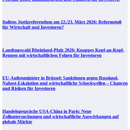
Italiens Justizreferendum am 22./23. März 2026: Reformstoß
für Wirtschaft und Investoren?
Landtagswahl Rheinland-Pfalz 2026: Knappes Kopf-an-Kopf-
Rennen mit wirtschaftlichen Folgen für Investoren
EU-Außenminister in Brüssel: Sanktionen gegen Russland,
Nahost-Eskalation und wirtschaftliche Schockwellen – Chancen
und Risiken für Investoren
Handelsgespräche USA-China in Paris: Neue
Zolluntersuchungen und wirtschaftliche Auswirkungen auf
globale Märkte