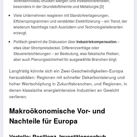
Vorkrisenniveau drücken Margen und Investitionsrenditen,
besonders in der Grundstoffchemie und Metallurgie.[3]
Viele Unternehmen reagieren mit Standortverlagerungen,
Effizienzprogrammen und verstärkter Elektrifizierung – ein Trend, der
wiederum Nachfrage nach Ausrüstern und Technologielieferanten
erzeugt.
Politisch gewinnt die Diskussion über
Industriekompensation
–
etwa über Strompreisdeckel, Differenzverträge oder
Steuererleichterungen – an Bedeutung, was fiskalische Risiken,
aber auch Planungssicherheit für ausgewählte Branchen birgt.
Langfristig könnte sich ein Zwei-Geschwindigkeiten-Europa
herausbilden: Regionen mit schneller Dekarbonisierung und
hoher Wertschöpfung in Zukunftsbranchen, und Regionen, in
denen klassische energieintensive Industrien an Gewicht
verlieren.
Makroökonomische Vor- und
Nachteile für Europa
Vorteile: Resilienz, Investitionsschub,