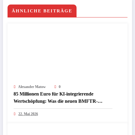
ÄHNLICHE BEITRÄGE
Alexander Matow
0
85 Millionen Euro für KI-integrierende
Wertschöpfung: Was die neuen BMFTR-
Förderrichtlinien InProKI und ModuS‑KI für
22. Mai 2026
Industrie und Mittelstand bedeuten