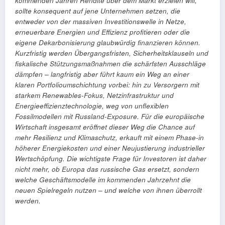
kommenden Jahren Rendite über dem Markt erzielen will,
sollte konsequent auf jene Unternehmen setzen, die
entweder von der massiven Investitionswelle in Netze,
erneuerbare Energien und Effizienz profitieren oder die
eigene Dekarbonisierung glaubwürdig finanzieren können.
Kurzfristig werden Übergangsfristen, Sicherheitsklauseln und
fiskalische Stützungsmaßnahmen die schärfsten Ausschläge
dämpfen – langfristig aber führt kaum ein Weg an einer
klaren Portfolioumschichtung vorbei: hin zu Versorgern mit
starkem Renewables-Fokus, Netzinfrastruktur und
Energieeffizienztechnologie, weg von unflexiblen
Fossilmodellen mit Russland-Exposure. Für die europäische
Wirtschaft insgesamt eröffnet dieser Weg die Chance auf
mehr Resilienz und Klimaschutz, erkauft mit einem Phase-in
höherer Energiekosten und einer Neujustierung industrieller
Wertschöpfung. Die wichtigste Frage für Investoren ist daher
nicht mehr, ob Europa das russische Gas ersetzt, sondern
welche Geschäftsmodelle im kommenden Jahrzehnt die
neuen Spielregeln nutzen – und welche von ihnen überrollt
werden.