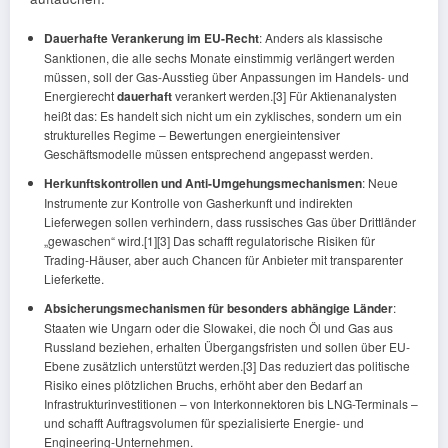
Dauerhafte Verankerung im EU-Recht
: Anders als klassische
Sanktionen, die alle sechs Monate einstimmig verlängert werden
müssen, soll der Gas-Ausstieg über Anpassungen im Handels- und
Energierecht
dauerhaft
verankert werden.[3] Für Aktienanalysten
heißt das: Es handelt sich nicht um ein zyklisches, sondern um ein
strukturelles Regime – Bewertungen energieintensiver
Geschäftsmodelle müssen entsprechend angepasst werden.
Herkunftskontrollen und Anti-Umgehungsmechanismen
: Neue
Instrumente zur Kontrolle von Gasherkunft und indirekten
Lieferwegen sollen verhindern, dass russisches Gas über Drittländer
„gewaschen“ wird.[1][3] Das schafft regulatorische Risiken für
Trading-Häuser, aber auch Chancen für Anbieter mit transparenter
Lieferkette.
Absicherungsmechanismen für besonders abhängige Länder
:
Staaten wie Ungarn oder die Slowakei, die noch Öl und Gas aus
Russland beziehen, erhalten Übergangsfristen und sollen über EU-
Ebene zusätzlich unterstützt werden.[3] Das reduziert das politische
Risiko eines plötzlichen Bruchs, erhöht aber den Bedarf an
Infrastrukturinvestitionen – von Interkonnektoren bis LNG-Terminals –
und schafft Auftragsvolumen für spezialisierte Energie- und
Engineering-Unternehmen.