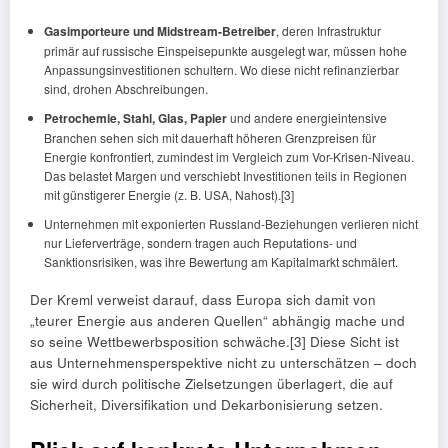
Gasimporteure und Midstream-Betreiber
, deren Infrastruktur
primär auf russische Einspeisepunkte ausgelegt war, müssen hohe
Anpassungsinvestitionen schultern. Wo diese nicht refinanzierbar
sind, drohen Abschreibungen.
Petrochemie, Stahl, Glas, Papier
und andere energieintensive
Branchen sehen sich mit dauerhaft höheren Grenzpreisen für
Energie konfrontiert, zumindest im Vergleich zum Vor-Krisen-Niveau.
Das belastet Margen und verschiebt Investitionen teils in Regionen
mit günstigerer Energie (z. B. USA, Nahost).[3]
Unternehmen mit exponierten Russland-Beziehungen verlieren nicht
nur Lieferverträge, sondern tragen auch Reputations- und
Sanktionsrisiken, was ihre Bewertung am Kapitalmarkt schmälert.
Der Kreml verweist darauf, dass Europa sich damit von
„teurer Energie aus anderen Quellen“ abhängig mache und
so seine Wettbewerbsposition schwäche.[3] Diese Sicht ist
aus Unternehmensperspektive nicht zu unterschätzen – doch
sie wird durch politische Zielsetzungen überlagert, die auf
Sicherheit, Diversifikation und Dekarbonisierung setzen.