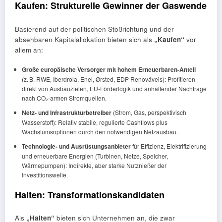
Kaufen: Strukturelle Gewinner der Gaswende
Basierend auf der politischen Stoßrichtung und der
absehbaren Kapitalallokation bieten sich als
„Kaufen“
vor
allem an:
Große europäische Versorger mit hohem Erneuerbaren-Anteil
(z. B. RWE, Iberdrola, Enel, Ørsted, EDP Renováveis): Profitieren
direkt von Ausbauzielen, EU-Förderlogik und anhaltender Nachfrage
nach CO₂-armen Stromquellen.
Netz- und Infrastrukturbetreiber
(Strom, Gas, perspektivisch
Wasserstoff): Relativ stabile, regulierte Cashflows plus
Wachstumsoptionen durch den notwendigen Netzausbau.
Technologie- und Ausrüstungsanbieter
für Effizienz, Elektrifizierung
und erneuerbare Energien (Turbinen, Netze, Speicher,
Wärmepumpen): Indirekte, aber starke Nutznießer der
Investitionswelle.
Halten: Transformationskandidaten
Als
„Halten“
bieten sich Unternehmen an, die zwar