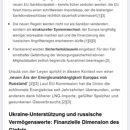
neuen EU-Sanktionspaket – bereits früher verboten werden: die EU
fixiert hierzu einen schrittweisen Importstopp, der die bisherigen
Sanktionsbeschlüsse rechtlich dauerhaft untermauert.[1][3]
Die neuen Regeln werden nicht nur als Sanktion verstanden,
sondern als
struktureller Systemwechsel
, der Europa langfristig
weniger erpressbar machen soll und die Finanzierung des
russischen Angriffskrieges erschweren dürfte.[1][2][3]
Flankierend werden
Sicherheitsklauseln
eingebaut: Für den Fall
ernsthafter Gefährdung der Versorgungssicherheit können
Mitgliedstaaten zeitlich begrenzte Ausnahmen beantragen.[3]
Ursula von der Leyen spricht in diesem Kontext von einer
„
neuen Ära der Energieunabhängigkeit Europas von
Russland
“.[2][3] Laut EU-Kommission hat die Union die
schlimmste Energiekrise seit Jahrzehnten überwunden, unter
anderem dank höherer LNG-Importe, gefüllter Speicher und
gesunkenen Gasverbrauchs.[2][3]
Ukraine-Unterstützung und russische
Vermögenswerte: Finanzielle Dimension des
Gipfels