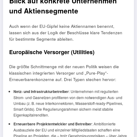
Blick auf konkrete Unternehmen
und Aktiensegmente
Auch wenn der EU-Gipfel keine Aktiennamen benennt,
lassen sich aus der Logik der Beschlüsse klare Tendenzen
für bestimmte Segmente ableiten.
Europäische Versorger (Utilities)
Die größte Schnittmenge mit der neuen Politik weisen die
klassischen integrierten Versorger und „Pure-Play“-
Erneuerbarenkonzerne auf. Drei Typen stechen hervor:
Netz- und Infrastrukturbetreiber
: Unternehmen mit regulierten
Strom- und Gasnetzen profitieren von dem notwendigen Aus- und
Umbau (z. B. neue Interkonnektoren, Wasserstoff-ready-Pipelines,
Smart Grids). Die Regulierungsrahmen sichern meist stabile
Eigenkapitalrenditen.
Erneuerbare Projektentwickler und Betreiber
: Ambitionierte
Ausbauziele der EU und einzelner Mitgliedstaaten schaffen eine
Pipeline an Projekten, die – trotz Genehmigungsrisiken – über Jahre