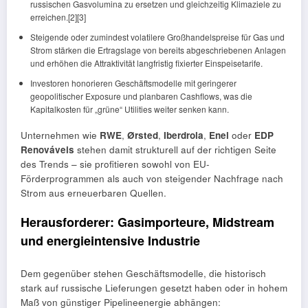
russischen Gasvolumina zu ersetzen und gleichzeitig Klimaziele zu
erreichen.[2][3]
Steigende oder zumindest volatilere Großhandelspreise für Gas und
Strom stärken die Ertragslage von bereits abgeschriebenen Anlagen
und erhöhen die Attraktivität langfristig fixierter Einspeisetarife.
Investoren honorieren Geschäftsmodelle mit geringerer
geopolitischer Exposure und planbaren Cashflows, was die
Kapitalkosten für „grüne“ Utilities weiter senken kann.
Unternehmen wie
RWE
,
Ørsted
,
Iberdrola
,
Enel
oder
EDP
Renováveis
stehen damit strukturell auf der richtigen Seite
des Trends – sie profitieren sowohl von EU-
Förderprogrammen als auch von steigender Nachfrage nach
Strom aus erneuerbaren Quellen.
Herausforderer: Gasimporteure, Midstream
und energieintensive Industrie
Dem gegenüber stehen Geschäftsmodelle, die historisch
stark auf russische Lieferungen gesetzt haben oder in hohem
Maß von günstiger Pipelineenergie abhängen: