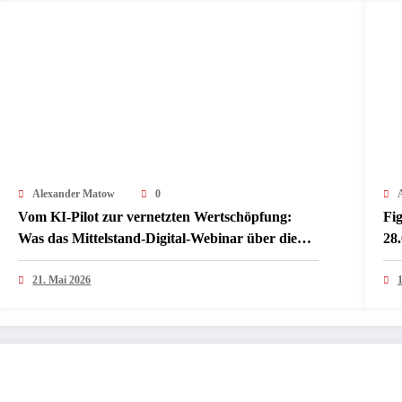
Alexander Matow
0
Vom KI-Pilot zur vernetzten Wertschöpfung:
Fi
Was das Mittelstand-Digital-Webinar über die
28.
nächste Phase industrieller KI verrät
jet
21. Mai 2026