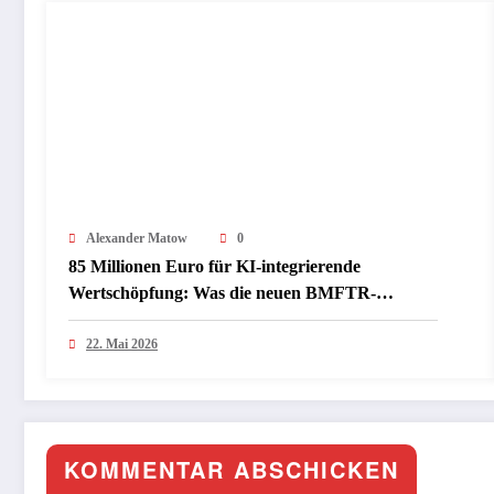
Alexander Matow
0
85 Millionen Euro für KI-integrierende
Wertschöpfung: Was die neuen BMFTR-
Förderrichtlinien InProKI und ModuS‑KI für
Industrie und Mittelstand bedeuten
22. Mai 2026
KOMMENTAR ABSCHICKEN