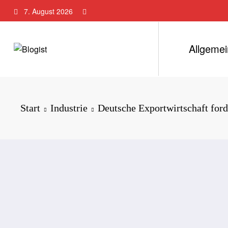
Zum
7. August 2026
Inhalt
springen
Allgemei
Start
Industrie
Deutsche Exportwirtschaft ford