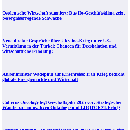
Ostdeutsche Wirtschaft stagniert: Das Ifo-Geschäftsklima zeigt
besorgniserregende Schwäche
Neue direkte Gespräche über Ukraine-Krieg unter US-
Vermittlung in der Türkei: Chancen für Deeskalation und
wirtschaftliche Erholung?
Außenminister Wadephul auf Krisenreise: Iran-Krieg bedroht
globale Energiemärkte und Wirtschaft
Coherus Oncology legt Geschäftsjahr 2025 vor: Strategischer
Wandel zur innovativen Onkologie und LOQTORZI-Erfolg