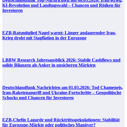
Deutschlandfunk Top-Nachrichten am 08.03.2026: Iran-Krieg,
KI-Revolution und Landtagswahl – Chancen und Risiken für
Investoren
EZB-Ratsmitglied Nagel warnt: Länger andauernder Iran-
Krieg droht mit Stagflation in der Eurozone
LBBW Research Jahresausblick 2026: Stabile Cashflows und
solide Bilanzen als Anker in unsicheren Märkten
Deutschlandfunk Nachrichten am 01.03.2026: Tod Chameneis,
Iran-Raketenangriff und Ukraine-Fortschritte – Geopolitische
Schocks und Chancen für Investoren
EZB-Chefin Lagarde und Rücktrittsspekulationen: Stabilität
für Eurozone-Märkte oder politisches Manöver?