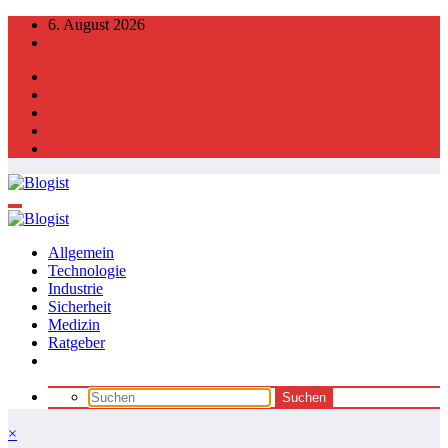
Zum
6. August 2026
Inhalt
springen
Allgemein
Technologie
Industrie
Sicherheit
Medizin
Ratgeber
×