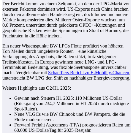
Der Bericht kommt zu einem Zeitpunkt, an dem der LPG-Markt von
externen Faktoren dominiert wird. US-Exporte nach China brachen
durch den aufkeimenden Handelskrieg ein, doch Indien und andere
Märkte kompensierten dies. Mittlerer Osten-Exporte wuchsen um
0,6 Prozent, unterstützt durch gelockerte OPEC+-Kürzungen und
geopolitische Risiken wie die Spannungen im Strait of Hormuz, die
Frachtraten in die Höhe trieben.
Ein neuer Wissenspunkt: BW LPGs Flotte profitiert von höheren
Ton-Meilen durch umgeleitete Routen – eine künstliche
Verknappung des Angebots, die Raten stützt, trotz steigender
Treibstoffkosten. In Europa gewinnen neue LNG- und LPG-
Terminals an Bedeutung, was flexible Seetransporte unverzichtbar
macht. Vergleichbar mit
Schaefflers Bericht zu E-Mobility-Chancen
,
unterstreicht BW LPG den Shift zu nachhaltiger Energieversorgung.
Weitere Highlights aus Q2/H1 2025:
Gewinn nach Steuern H1 2025: 110 Millionen US-Dollar
(Rückgang von 234,7 Millionen in H1 2024 durch niedrigere
Spot-Raten).
Neue VLGCs wie BW Chinook und BW Pampero, die die
Flotte modernisieren.
Forward Freight Agreements (FFA) prognostizieren Raten um
60.000 US-Dollar/Tag für 2025-Restjahr.