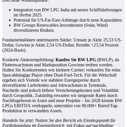
Drei neue Wissenspunkte:
Integration von BW LPG India mit neuen Schiffslieferungen
im Herbst 2025.
Potenzial für US-Far-East-Arbitrage durch neue Kapazitäten.
BW Groups Renewables-Investitionen (Solar, Wind)
diversifizieren Risiken.
Fundamentaldaten untermauern Stärke: Umsatz je Aktie 25,53 US-
Dollar, Gewinn je Aktie 2,54 US-Dollar, Rendite +23,54 Prozent
(2024-Basis).
Konkrete Aktienempfehlung:
Kaufen Sie BW LPG
(BWLP), da
Flottenwachstum und Marktposition Gewinne treiben werden.
Halten Sie Konkurrenten wie kleinere Carrier; verkaufen Sie reine
Spot-abhängige Player ohne Dual-Fuel-Tech. Für die Wirtschaft
ergeben sich Vorteile wie stabilere Energiepreise durch
diversifizierte Lieferketten und Jobwachstum in Terminals,
Nachteile sind jedoch höhere Versicherungskosten und Volatilität
durch Geopolitik. Zukünftig erwarten wir steigende Raten durch
Nachfrageboom in Asien und neue Projekte – bis 2028 könnte BW
LPGs EBITDA verdoppeln, unterstützt von 90.000+ Barrel/Tag-
Produktion in verwandten Assets.
Handeln Sie jetzt: Nutzen Sie den Bericht als Einstiegspunkt für
Portfolioumbau im Energiebereich, mit Fokus auf nachhaltige