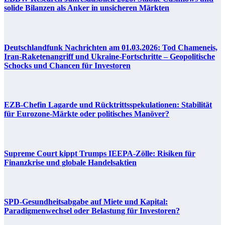
solide Bilanzen als Anker in unsicheren Märkten
Deutschlandfunk Nachrichten am 01.03.2026: Tod Chameneis,
Iran-Raketenangriff und Ukraine-Fortschritte – Geopolitische
Schocks und Chancen für Investoren
EZB-Chefin Lagarde und Rücktrittsspekulationen: Stabilität
für Eurozone-Märkte oder politisches Manöver?
Supreme Court kippt Trumps IEEPA-Zölle: Risiken für
Finanzkrise und globale Handelsaktien
SPD-Gesundheitsabgabe auf Miete und Kapital:
Paradigmenwechsel oder Belastung für Investoren?