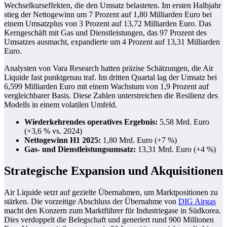
Wechselkurseffekten, die den Umsatz belasteten. Im ersten Halbjahr
stieg der Nettogewinn um 7 Prozent auf 1,80 Milliarden Euro bei
einem Umsatzplus von 3 Prozent auf 13,72 Milliarden Euro. Das
Kerngeschäft mit Gas und Dienstleistungen, das 97 Prozent des
Umsatzes ausmacht, expandierte um 4 Prozent auf 13,31 Milliarden
Euro.
Analysten von Vara Research hatten präzise Schätzungen, die Air
Liquide fast punktgenau traf. Im dritten Quartal lag der Umsatz bei
6,599 Milliarden Euro mit einem Wachstum von 1,9 Prozent auf
vergleichbarer Basis. Diese Zahlen unterstreichen die Resilienz des
Modells in einem volatilen Umfeld.
Wiederkehrendes operatives Ergebnis:
5,58 Mrd. Euro
(+3,6 % vs. 2024)
Nettogewinn H1 2025:
1,80 Mrd. Euro (+7 %)
Gas- und Dienstleistungsumsatz:
13,31 Mrd. Euro (+4 %)
Strategische Expansion und Akquisitionen
Air Liquide setzt auf gezielte Übernahmen, um Marktpositionen zu
stärken. Die vorzeitige Abschluss der Übernahme von
DIG Airgas
macht den Konzern zum Marktführer für Industriegase in Südkorea.
Dies verdoppelt die Belegschaft und generiert rund 900 Millionen