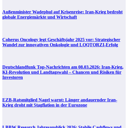
Außenminister Wadephul auf Krisenreise: Iran-Krieg bedroht
globale Energiemärkte und Wirtschaft
Coherus Oncology legt Geschäftsjahr 2025 vor: Strategischer
Wandel zur innovativen Onkologie und LOQTORZI-Erfolg
Deutschlandfunk Top-Nachrichten am 08.03.2026: Iran-Krieg,
KI-Revolution und Landtagswahl – Chancen und Risiken für
Investoren
EZB-Ratsmitglied Nagel warnt: Länger andauernder Iran-
Krieg droht mit Stagflation in der Eurozone
LBBW Research Jahresausblick 2026: Stabile Cashflows und