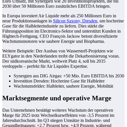
Euro Umsatz, mit Synergien wie 20 Investitionsprojekten, die bis
2030 über 50 Millionen Euro zusätzliches EBITDA bringen.
In Europa investiert Air Liquide mehr als 250 Millionen Euro in
neue Produktionsanlagen in
Silicon Saxony, Dresden
, um hochreine
Gase für die Halbleiterindustrie zu liefern. Dies stärkt die
Führungsposition im Electronics-Sektor und unterstützt Kunden in
Hightech-Fertigung. CEO François Jackow betont diversifizierte
Wachstumsmotoren wie saubere Energie und Biopharma.
Weitere Beispiele: Der Ausbau von Wasserstoff-Projekten wie
ELYgator in den Niederlanden treibt die Dekarbonisierung voran.
Der südkoreanische Markt, weltweit Platz 4, soll bis 2035
verdoppeln – perfekt für Air Liquides Expertise.
Synergien aus DIG Airgas: +50 Mio. Euro EBITDA bis 2030
Investition Dresden: Hochreine Gase für Halbleiter
Wachstumsfelder: Halbleiter, saubere Energie, Mobilität
Marktsegmente und operative Marge
Das Unternehmen bestätigt weiteres Wachstum der operativen
Marge für 2025 trotz Wechselkurseffekten von -3,5 Prozent im
Jahresdurchschnitt. Im Q3 stiegen Umsätze in Industrie- und
Gesundheitsgasen: +2,7 Prozent bzw. +4,9 Prozent, während