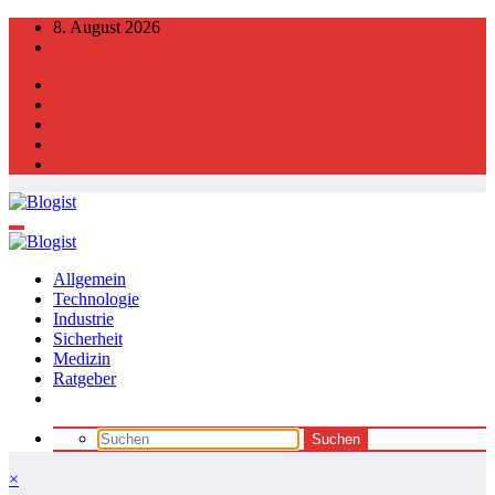
Zum
8. August 2026
Inhalt
springen
Allgemein
Technologie
Industrie
Sicherheit
Medizin
Ratgeber
×