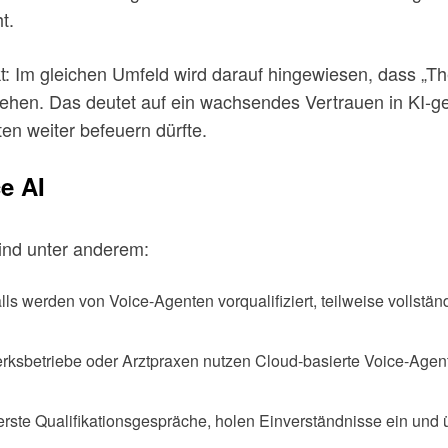
t.
 Im gleichen Umfeld wird darauf hingewiesen, dass „Th
stehen. Das deutet auf ein wachsendes Vertrauen in KI-
en weiter befeuern dürfte.
e AI
sind unter anderem:
ls werden von Voice-Agenten vorqualifiziert, teilweise vollstä
rksbetriebe oder Arztpraxen nutzen Cloud-basierte Voice-Agent
 erste Qualifikationsgespräche, holen Einverständnisse ein un