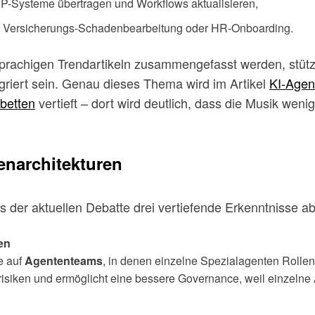
ERP-Systeme übertragen und Workflows aktualisieren,
, Versicherungs-Schadenbearbeitung oder HR-Onboarding.
prachigen Trendartikeln zusammengefasst werden, stütze
griert sein. Genau dieses Thema wird im Artikel
KI-Agen
nbetten
vertieft – dort wird deutlich, dass die Musik weni
enarchitekturen
 der aktuellen Debatte drei vertiefende Erkenntnisse ab
en
e auf
Agententeams
, in denen einzelne Spezialagenten Roll
rrisiken und ermöglicht eine bessere Governance, weil einzelne 