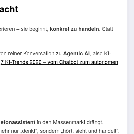
acht
rieren – sie beginnt,
. Statt
konkret zu handeln
von reiner Konversation zu
, also KI-
Agentic AI
n
7 KI‑Trends 2026 – vom Chatbot zum autonomen
in den Massenmarkt drängt.
lefonassistent
r nur „denkt“, sondern „hört, sieht und handelt“.