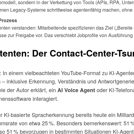
achmodell, sondern in der Verkettung von Tools (APIs, RPA, Un
ehmen Legacy-Systeme schrittweise agentenfähig machen, ohne 
 Prozess
nten verstanden: Mitarbeitende spezifizieren das Ziel („Bereit
isse zur Freigabe vor. Das verschiebt Jobprofile von Ausführun
stenten: Der Contact-Center-Ts
: In einem vielbeachteten YouTube-Format zu KI-Agenten
 – inklusive Erkennung, Verständnis und Antwortgener
ie der Autor erklärt, ein
oder KI-Telefon
AI Voice Agent
menssoftware interagiert.
für KI-basierte Spracherkennung bereits heute ein Milliar
stumsrate von etwa 25 %. Besonders bemerkenswert: 5
enso 51 % bevorzugen in bestimmten Situationen KI-Agen