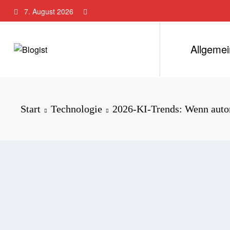
Zum
7. August 2026
Inhalt
springen
Allgemei
Start
Technologie
2026-KI-Trends: Wenn auton