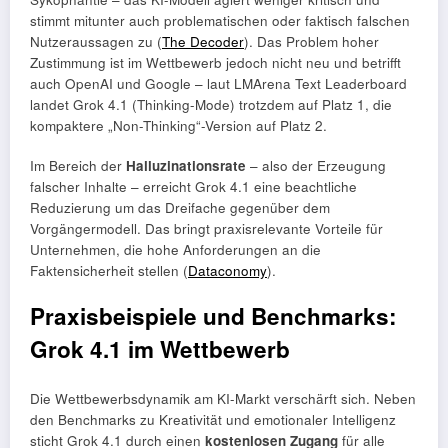
stimmt mitunter auch problematischen oder faktisch falschen
Nutzeraussagen zu (
The Decoder
). Das Problem hoher
Zustimmung ist im Wettbewerb jedoch nicht neu und betrifft
auch OpenAI und Google – laut LMArena Text Leaderboard
landet Grok 4.1 (Thinking-Mode) trotzdem auf Platz 1, die
kompaktere „Non-Thinking“-Version auf Platz 2.
Im Bereich der
Halluzinationsrate
– also der Erzeugung
falscher Inhalte – erreicht Grok 4.1 eine beachtliche
Reduzierung um das Dreifache gegenüber dem
Vorgängermodell. Das bringt praxisrelevante Vorteile für
Unternehmen, die hohe Anforderungen an die
Faktensicherheit stellen (
Dataconomy
).
Praxisbeispiele und Benchmarks:
Grok 4.1 im Wettbewerb
Die Wettbewerbsdynamik am KI-Markt verschärft sich. Neben
den Benchmarks zu Kreativität und emotionaler Intelligenz
sticht Grok 4.1 durch einen
kostenlosen Zugang
für alle