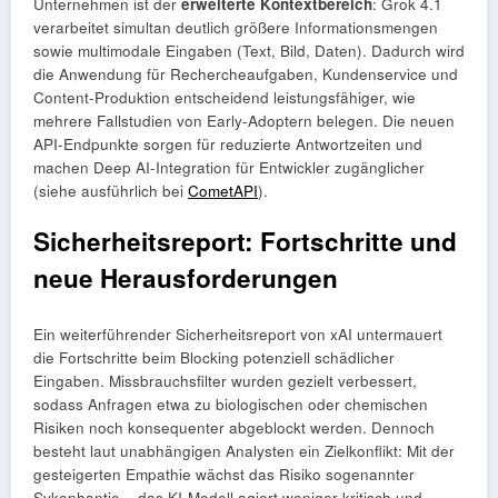
Unternehmen ist der
erweiterte Kontextbereich
: Grok 4.1
verarbeitet simultan deutlich größere Informationsmengen
sowie multimodale Eingaben (Text, Bild, Daten). Dadurch wird
die Anwendung für Rechercheaufgaben, Kundenservice und
Content-Produktion entscheidend leistungsfähiger, wie
mehrere Fallstudien von Early-Adoptern belegen. Die neuen
API-Endpunkte sorgen für reduzierte Antwortzeiten und
machen Deep AI-Integration für Entwickler zugänglicher
(siehe ausführlich bei
CometAPI
).
Sicherheitsreport: Fortschritte und
neue Herausforderungen
Ein weiterführender Sicherheitsreport von xAI untermauert
die Fortschritte beim Blocking potenziell schädlicher
Eingaben. Missbrauchsfilter wurden gezielt verbessert,
sodass Anfragen etwa zu biologischen oder chemischen
Risiken noch konsequenter abgeblockt werden. Dennoch
besteht laut unabhängigen Analysten ein Zielkonflikt: Mit der
gesteigerten Empathie wächst das Risiko sogenannter
Sykophantie – das KI-Modell agiert weniger kritisch und