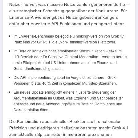
Nutzer hervor, was massive Nutzerzahlen generieren dürfte –
ein strategischer Schachzug gegenüber der Konkurrenz. Für
Enterprise-Anwender gibt es Nutzungsbeschränkungen,
dafür aber erweiterte API-Funktionen und geringere Latenz.
Im LMArena-Benchmark belegt die „Thinking“-Version von Grok 4.1
Platz eins vor GPT-5.1, die „Non-Thinking“-Version Platz zwei.
Im Bereich kontextreicher, emotionaler Kommunikation – etwa im
HR-Bereich oder für Sensitive-Content-Moderation – werden bereits
erste Pilotprojekte bei US-Unternehmen aus dem Finanz- und
Gesundheitsbereich getestet.
Die API-Implementierung spart im Vergleich zu früheren Grok-
Versionen bis zu 40 % Zeit in komplexen Multistep-Szenarien.
Ein neues Update ermöglicht eine feinjustierte Steuerung der
Argumentationstiefe im Output, was Experten und Sachbearbeiter
entlastet und neue Anwendungsfälle im Bereich Compliance und
Dokumentation öffnet.
Die Kombination aus schneller Reaktionszeit, emotionaler
Präzision und niedrigeren Halluzinationsraten macht Grok 4.1
zum aktuellen Spitzenreiter in mehreren praxisnahen