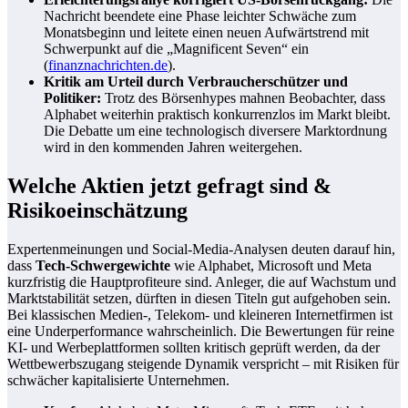
Nachricht beendete eine Phase leichter Schwäche zum
Monatsbeginn und leitete einen neuen Aufwärtstrend mit
Schwerpunkt auf die „Magnificent Seven“ ein
(
finanznachrichten.de
).
Kritik am Urteil durch Verbraucherschützer und
Politiker:
Trotz des Börsenhypes mahnen Beobachter, dass
Alphabet weiterhin praktisch konkurrenzlos im Markt bleibt.
Die Debatte um eine technologisch diversere Marktordnung
wird in den kommenden Jahren weitergehen.
Welche Aktien jetzt gefragt sind &
Risikoeinschätzung
Expertenmeinungen und Social-Media-Analysen deuten darauf hin,
dass
Tech-Schwergewichte
wie Alphabet, Microsoft und Meta
kurzfristig die Hauptprofiteure sind. Anleger, die auf Wachstum und
Marktstabilität setzen, dürften in diesen Titeln gut aufgehoben sein.
Bei klassischen Medien-, Telekom- und kleineren Internetfirmen ist
eine Underperformance wahrscheinlich. Die Bewertungen für reine
KI- und Werbeplattformen sollten kritisch geprüft werden, da der
Wettbewerbszugang steigende Dynamik verspricht – mit Risiken für
schwächer kapitalisierte Unternehmen.