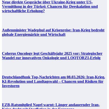
Neue direkte Gespräche über Ukraine-Krieg unter US-
Vermittlung in der Türkei: Chancen für Deeskalation und
wirtschaftliche Erholung?
Außenminister Wadephul auf Krisenreise: Iran-Krieg bedroht
globale Energiemärkte und Wirtschaft
Coherus Oncology legt Geschäftsjahr 2025 vor: Strategischer
Wandel zur innovativen Onkologie und LOQTORZI-Erfolg
Deutschlandfunk Top-Nachrichten am 08.03.2026: Iran-Krieg,
KI-Revolution und Landtagswahl – Chancen und Risiken für
Investoren
EZB-Ratsmitglied Nagel warnt: Länger andauernder Iran-