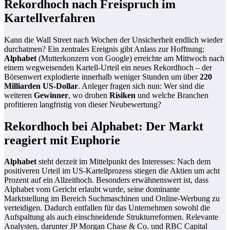
Rekordhoch nach Freispruch im
Kartellverfahren
Kann die Wall Street nach Wochen der Unsicherheit endlich wieder
durchatmen? Ein zentrales Ereignis gibt Anlass zur Hoffnung:
Alphabet
(Mutterkonzern von Google) erreichte am Mittwoch nach
einem wegweisenden Kartell-Urteil ein neues Rekordhoch – der
Börsenwert explodierte innerhalb weniger Stunden um über
220
Milliarden US-Dollar
. Anleger fragen sich nun: Wer sind die
weiteren
Gewinner
, wo drohen
Risiken
und welche Branchen
profitieren langfristig von dieser Neubewertung?
Rekordhoch bei Alphabet: Der Markt
reagiert mit Euphorie
Alphabet
steht derzeit im Mittelpunkt des Interesses: Nach dem
positiveren Urteil im US-Kartellprozess stiegen die Aktien um acht
Prozent auf ein Allzeithoch. Besonders erwähnenswert ist, dass
Alphabet vom Gericht erlaubt wurde, seine dominante
Marktstellung im Bereich Suchmaschinen und Online-Werbung zu
verteidigen. Dadurch entfallen für das Unternehmen sowohl die
Aufspaltung als auch einschneidende Strukturreformen. Relevante
Analysten, darunter JP Morgan Chase & Co. und RBC Capital