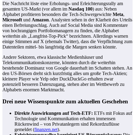
Die Nachricht löste eine Erholungs- und Erleichterungsrally am
gesamten US-Markt (vor allem im
Nasdaq 100
) aus: Neben
Alphabet profitieren besonders die Tech-Schwergewichte
Meta
,
Microsoft
und
Amazon
. Analysten sehen in der Klarheit des Urteils
einen Befreiungsschlag. Auch auf Social Media sind Kommentare
von hochrangigen Portfoliomanagern zu finden, die Alphabet
weiterhin als „Langfrist-Top-Pick“ bezeichnen. Allerdings warnen
einige Stimmen auf X (ehemals Twitter), dass die Verpflichtung zum
Datenteilen mittel- bis langfristig die Margen senken könnte.
Andere Sektoren, etwa klassische Medienhäuser und
Telekommunikationskonzerne, könnten durch die weiterhin
bestehende Dominanz von Google dauerhaft im Schatten stehen. An
den US-Börsen dreht sich kurzfristig alles um große Tech-Aktien;
kleinere Player wie Yelp oder DuckDuckGo erhalten zwar
potenziell besseren Datenzugang, stehen aber im Wettbewerb zu
Alphabets enormen Marktmacht.
Drei neue Wissenspunkte zum aktuellen Geschehen
Direkte Auswirkungen auf Tech-ETF:
ETFs mit Fokus auf
Technologie und Kommunikation erhalten immensen
Rückenwind – von Privatanlegern sind Rekordzuflüsse
gemeldet (
finanzen.net
).
Erleichterungsrallye korrigiert US-Börsenrückgang:
Die