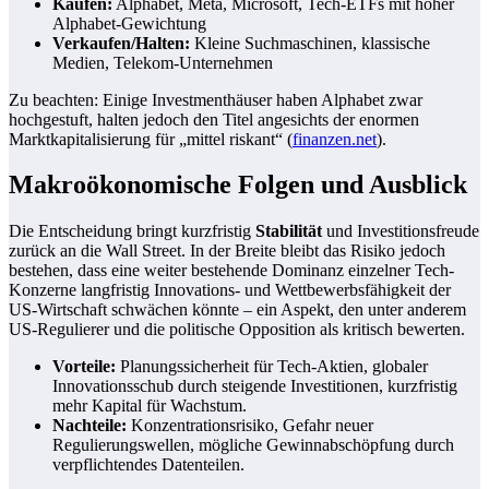
Kaufen:
Alphabet, Meta, Microsoft, Tech-ETFs mit hoher
Alphabet-Gewichtung
Verkaufen/Halten:
Kleine Suchmaschinen, klassische
Medien, Telekom-Unternehmen
Zu beachten: Einige Investmenthäuser haben Alphabet zwar
hochgestuft, halten jedoch den Titel angesichts der enormen
Marktkapitalisierung für „mittel riskant“ (
finanzen.net
).
Makroökonomische Folgen und Ausblick
Die Entscheidung bringt kurzfristig
Stabilität
und Investitionsfreude
zurück an die Wall Street. In der Breite bleibt das Risiko jedoch
bestehen, dass eine weiter bestehende Dominanz einzelner Tech-
Konzerne langfristig Innovations- und Wettbewerbsfähigkeit der
US-Wirtschaft schwächen könnte – ein Aspekt, den unter anderem
US-Regulierer und die politische Opposition als kritisch bewerten.
Vorteile:
Planungssicherheit für Tech-Aktien, globaler
Innovationsschub durch steigende Investitionen, kurzfristig
mehr Kapital für Wachstum.
Nachteile:
Konzentrationsrisiko, Gefahr neuer
Regulierungswellen, mögliche Gewinnabschöpfung durch
verpflichtendes Datenteilen.