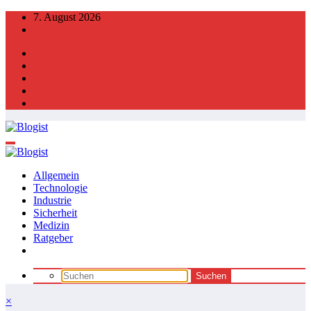
Zum
7. August 2026
Inhalt
springen
Allgemein
Technologie
Industrie
Sicherheit
Medizin
Ratgeber
×