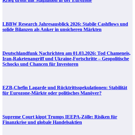
Krieg droht mit Stagflation in der Eurozone
LBBW Research Jahresausblick 2026: Stabile Cashflows und
solide Bilanzen als Anker in unsicheren Märkten
Deutschlandfunk Nachrichten am 01.03.2026: Tod Chameneis,
Iran-Raketenangriff und Ukraine-Fortschritte – Geopolitische
Schocks und Chancen für Investoren
EZB-Chefin Lagarde und Rücktrittsspekulationen: Stabilität
für Eurozone-Märkte oder politisches Manöver?
Supreme Court kippt Trumps IEEPA-Zölle: Risiken für
Finanzkrise und globale Handelsaktien