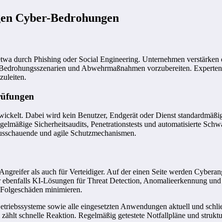
gen Cyber-Bedrohungen
etwa durch Phishing oder Social Engineering. Unternehmen verstärken 
en Bedrohungsszenarien und Abwehrmaßnahmen vorzubereiten. Experten e
uleiten.
rüfungen
wickelt. Dabei wird kein Benutzer, Endgerät oder Dienst standardmäßig 
egelmäßige Sicherheitsaudits, Penetrationstests und automatisierte Sch
rausschauende und agile Schutzmechanismen.
r Angreifer als auch für Verteidiger. Auf der einen Seite werden Cyber
er ebenfalls KI-Lösungen für Threat Detection, Anomalieerkennung und
 Folgeschäden minimieren.
riebssysteme sowie alle eingesetzten Anwendungen aktuell und schlie
 zählt schnelle Reaktion. Regelmäßig getestete Notfallpläne und strukt