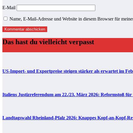
E-Mail
Name, E-Mail-Adresse und Website in diesem Browser für meine
Das hast du vielleicht verpasst
US-Import- und Exportpreise steigen stärker als erwartet im Fe
Italiens Justizreferendum am 22./23. März 2026: Reformstoß für
Landtagswahl Rheinland-Pfalz 2026: Knappes Kopf-an-Kopf-Renn