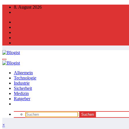
Zum
8. August 2026
Inhalt
springen
Allgemein
Technologie
Industrie
Sicherheit
Medizin
Ratgeber
×