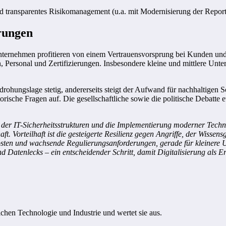
d transparentes Risikomanagement (u.a. mit Modernisierung der Report
rungen
ternehmen profitieren von einem Vertrauensvorsprung bei Kunden und 
n, Personal und Zertifizierungen. Insbesondere kleine und mittlere Unt
edrohungslage stetig, andererseits steigt der Aufwand für nachhaltigen
orische Fragen auf. Die gesellschaftliche sowie die politische Debatte
ung der IT-Sicherheitsstrukturen und die Implementierung moderner Tec
haft. Vorteilhaft ist die gesteigerte Resilienz gegen Angriffe, der Wiss
osten und wachsende Regulierungsanforderungen, gerade für kleinere U
 Datenlecks – ein entscheidender Schritt, damit Digitalisierung als Er
ichen Technologie und Industrie und wertet sie aus.