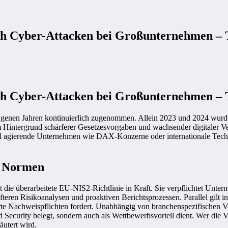
h Cyber-Attacken bei Großunternehmen – T
h Cyber-Attacken bei Großunternehmen – T
genen Jahren kontinuierlich zugenommen. Allein 2023 und 2024 wurden
Hintergrund schärferer Gesetzesvorgaben und wachsender digitaler Ve
al agierende Unternehmen wie DAX-Konzerne oder internationale Tech
d Normen
t die überarbeitete EU-NIS2-Richtlinie in Kraft. Sie verpflichtet Untern
teren Risikoanalysen und proaktiven Berichtsprozessen. Parallel gilt
rte Nachweispflichten fordert. Unabhängig von branchenspezifischen Vor
d Security belegt, sondern auch als Wettbewerbsvorteil dient. Wer die V
äutert wird.