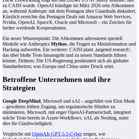
zu CAISI wurde. OpenAI kündigte im März 2026 sein Abkommen
an, während Anthropic mit dem Pentagon über Guardrails diskutiert.
Kürzlich erreichte das Pentagon Deals mit Amazon Web Services,
Nvidia, OpenAI, SpaceX, Oracle und Microsoft – ein Zeichen für
breiter werdende Kooperationen.
Ein neuer Wissenspunkt: Die Abkommen adressieren speziell
Modelle wie Anthropics
Mythos
, die Fragen zu Misinformation und
Hacking aufwerfen. Ein weiterer: CAISI plant ‚targeted research‘,
das über bloße Tests hinausgeht und zu neuen Standards führen
könnte. Drittens: Die US-Regierung positioniert sich als globaler
Standardsetzer, was Europa und China unter Druck setzt.
Betroffene Unternehmen und ihre
Strategien
Google DeepMind
, Microsoft und xAI – angeführt von Elon Musk
– gewähren frühen Zugang, um regulatorische Hürden zu
minimieren. Microsoft, mit enger OpenAI-Partnerschaft, integriert
solche Tests bereits in Azure-Workflows. xAI, als Neuling, nutzt
dies für Glaubwürdigkeit.
Vergleiche mit
OpenAIs GPT-5.5-Cyber
zeigen, wie