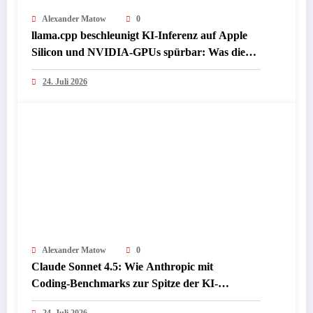
Alexander Matow
0
llama.cpp beschleunigt KI-Inferenz auf Apple
Silicon und NVIDIA-GPUs spürbar: Was die
Presse jetzt über lokale LLM-Performance
24. Juli 2026
berichtet
Alexander Matow
0
Claude Sonnet 4.5: Wie Anthropic mit
Coding‑Benchmarks zur Spitze der KI-
Programmiermodelle aufschließt