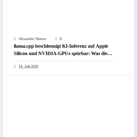
Alexander Matow
0
llama.cpp beschleunigt KI-Inferenz auf Apple
Silicon und NVIDIA-GPUs spürbar: Was die
Presse jetzt über lokale LLM-Performance
24. Juli 2026
berichtet