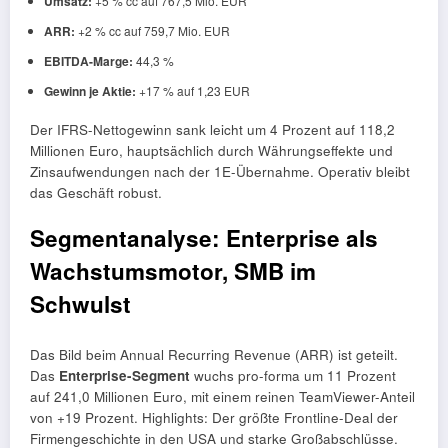
Umsatz:
+5 % cc auf 767,5 Mio. EUR
ARR:
+2 % cc auf 759,7 Mio. EUR
EBITDA-Marge:
44,3 %
Gewinn je Aktie:
+17 % auf 1,23 EUR
Der IFRS-Nettogewinn sank leicht um 4 Prozent auf 118,2
Millionen Euro, hauptsächlich durch Währungseffekte und
Zinsaufwendungen nach der 1E-Übernahme. Operativ bleibt
das Geschäft robust.
Segmentanalyse: Enterprise als
Wachstumsmotor, SMB im
Schwulst
Das Bild beim Annual Recurring Revenue (ARR) ist geteilt.
Das
Enterprise-Segment
wuchs pro-forma um 11 Prozent
auf 241,0 Millionen Euro, mit einem reinen TeamViewer-Anteil
von +19 Prozent. Highlights: Der größte Frontline-Deal der
Firmengeschichte in den USA und starke Großabschlüsse.