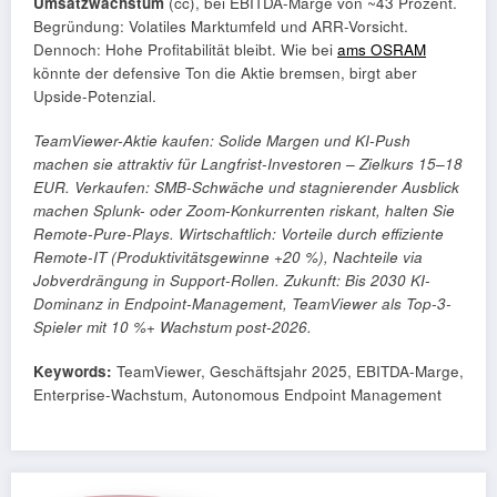
Umsatzwachstum
(cc), bei EBITDA-Marge von ~43 Prozent.
Begründung: Volatiles Marktumfeld und ARR-Vorsicht.
Dennoch: Hohe Profitabilität bleibt. Wie bei
ams OSRAM
könnte der defensive Ton die Aktie bremsen, birgt aber
Upside-Potenzial.
TeamViewer-Aktie kaufen: Solide Margen und KI-Push
machen sie attraktiv für Langfrist-Investoren – Zielkurs 15–18
EUR. Verkaufen: SMB-Schwäche und stagnierender Ausblick
machen Splunk- oder Zoom-Konkurrenten riskant, halten Sie
Remote-Pure-Plays. Wirtschaftlich: Vorteile durch effiziente
Remote-IT (Produktivitätsgewinne +20 %), Nachteile via
Jobverdrängung in Support-Rollen. Zukunft: Bis 2030 KI-
Dominanz in Endpoint-Management, TeamViewer als Top-3-
Spieler mit 10 %+ Wachstum post-2026.
Keywords:
TeamViewer, Geschäftsjahr 2025, EBITDA-Marge,
Enterprise-Wachstum, Autonomous Endpoint Management