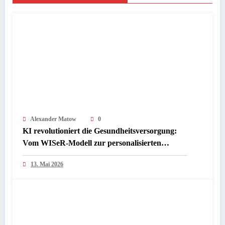
Alexander Matow
0
KI revolutioniert die Gesundheitsversorgung:
Vom WISeR-Modell zur personalisierten
Medizin – Medicare testet ambitionierte
13. Mai 2026
Kostenkontrolle