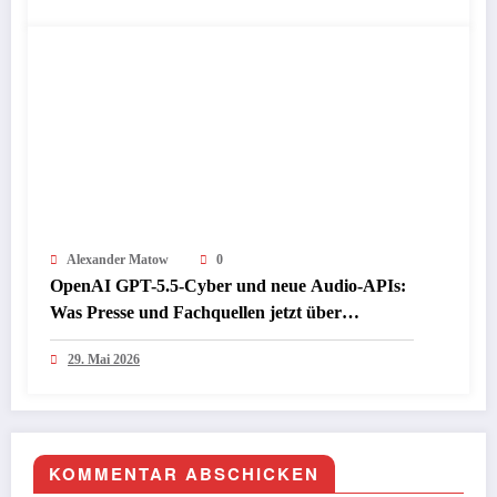
Alexander Matow
0
OpenAI GPT-5.5-Cyber und neue Audio-APIs:
Was Presse und Fachquellen jetzt über
Sicherheit, Sprache und den nächsten KI-
29. Mai 2026
Schritt berichten
KOMMENTAR ABSCHICKEN