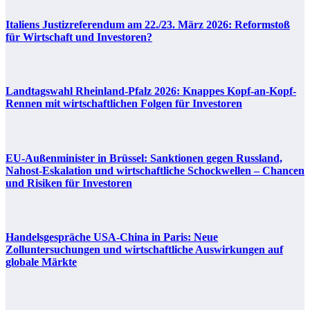
Italiens Justizreferendum am 22./23. März 2026: Reformstoß
für Wirtschaft und Investoren?
Landtagswahl Rheinland-Pfalz 2026: Knappes Kopf-an-Kopf-
Rennen mit wirtschaftlichen Folgen für Investoren
EU-Außenminister in Brüssel: Sanktionen gegen Russland,
Nahost-Eskalation und wirtschaftliche Schockwellen – Chancen
und Risiken für Investoren
Handelsgespräche USA-China in Paris: Neue
Zolluntersuchungen und wirtschaftliche Auswirkungen auf
globale Märkte