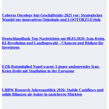
Coherus Oncology legt Geschäftsjahr 2025 vor: Strategischer
Wandel zur innovativen Onkologie und LOQTORZI-Erfolg
Deutschlandfunk Top-Nachrichten am 08.03.2026: Iran-Krieg,
KI-Revolution und Landtagswahl – Chancen und Risiken für
Investoren
EZB-Ratsmitglied Nagel warnt: Länger andauernder Iran-
Krieg droht mit Stagflation in der Eurozone
LBBW Research Jahresausblick 2026: Stabile Cashflows und
solide Bilanzen als Anker in unsicheren Märkten