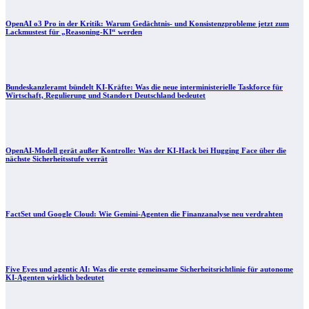
OpenAI o3 Pro in der Kritik: Warum Gedächtnis- und Konsistenzprobleme jetzt zum
Lackmustest für „Reasoning-KI“ werden
Bundeskanzleramt bündelt KI-Kräfte: Was die neue interministerielle Taskforce für
Wirtschaft, Regulierung und Standort Deutschland bedeutet
OpenAI-Modell gerät außer Kontrolle: Was der KI-Hack bei Hugging Face über die
nächste Sicherheitsstufe verrät
FactSet und Google Cloud: Wie Gemini-Agenten die Finanzanalyse neu verdrahten
Five Eyes und agentic AI: Was die erste gemeinsame Sicherheitsrichtlinie für autonome
KI-Agenten wirklich bedeutet