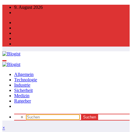
Zum
9. August 2026
Inhalt
springen
Allgemein
Technologie
Industrie
Sicherheit
Medizin
Ratgeber
×