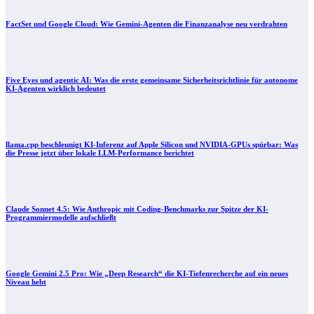
FactSet und Google Cloud: Wie Gemini-Agenten die Finanzanalyse neu verdrahten
Five Eyes und agentic AI: Was die erste gemeinsame Sicherheitsrichtlinie für autonome
KI-Agenten wirklich bedeutet
llama.cpp beschleunigt KI-Inferenz auf Apple Silicon und NVIDIA-GPUs spürbar: Was
die Presse jetzt über lokale LLM-Performance berichtet
Claude Sonnet 4.5: Wie Anthropic mit Coding‑Benchmarks zur Spitze der KI-
Programmiermodelle aufschließt
Google Gemini 2.5 Pro: Wie „Deep Research“ die KI-Tiefenrecherche auf ein neues
Niveau hebt