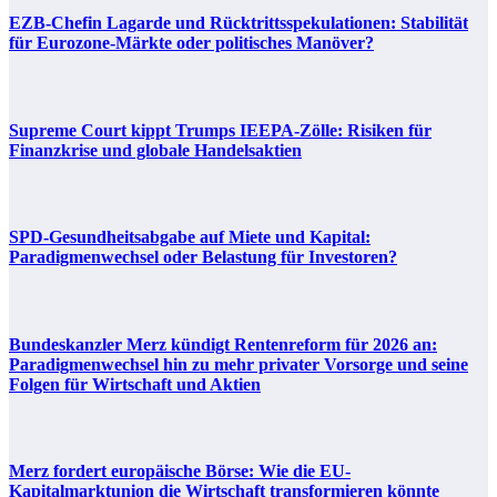
EZB-Chefin Lagarde und Rücktrittsspekulationen: Stabilität
für Eurozone-Märkte oder politisches Manöver?
Supreme Court kippt Trumps IEEPA-Zölle: Risiken für
Finanzkrise und globale Handelsaktien
SPD-Gesundheitsabgabe auf Miete und Kapital:
Paradigmenwechsel oder Belastung für Investoren?
Bundeskanzler Merz kündigt Rentenreform für 2026 an:
Paradigmenwechsel hin zu mehr privater Vorsorge und seine
Folgen für Wirtschaft und Aktien
Merz fordert europäische Börse: Wie die EU-
Kapitalmarktunion die Wirtschaft transformieren könnte