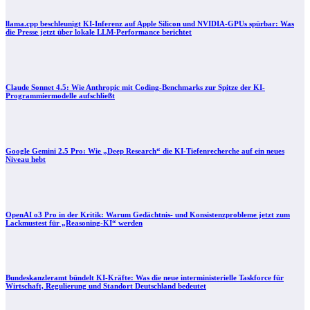
llama.cpp beschleunigt KI-Inferenz auf Apple Silicon und NVIDIA-GPUs spürbar: Was
die Presse jetzt über lokale LLM-Performance berichtet
Claude Sonnet 4.5: Wie Anthropic mit Coding‑Benchmarks zur Spitze der KI-
Programmiermodelle aufschließt
Google Gemini 2.5 Pro: Wie „Deep Research“ die KI-Tiefenrecherche auf ein neues
Niveau hebt
OpenAI o3 Pro in der Kritik: Warum Gedächtnis- und Konsistenzprobleme jetzt zum
Lackmustest für „Reasoning-KI“ werden
Bundeskanzleramt bündelt KI-Kräfte: Was die neue interministerielle Taskforce für
Wirtschaft, Regulierung und Standort Deutschland bedeutet