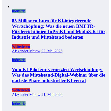
Industrie
85 Millionen Euro für KI-integrierende
Wertschöpfung: Was die neuen BMFTR-
Förderrichtlinien InProKI und ModuS‑KI für
Industrie und Mittelstand bedeuten
Weiterlesen
Alexander Matow
22. Mai 2026
Industrie
Vom KI-Pilot zur vernetzten Wertschöpfung:
Was das Mittelstand-Digital-Webinar über die
nächste Phase industrieller KI verrät
Weiterlesen
Alexander Matow
21. Mai 2026
Industrie