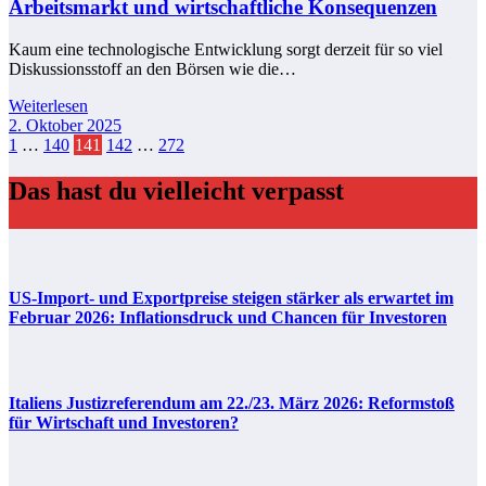
Arbeitsmarkt und wirtschaftliche Konsequenzen
Kaum eine technologische Entwicklung sorgt derzeit für so viel
Diskussionsstoff an den Börsen wie die…
Weiterlesen
2. Oktober 2025
Seitennummerierung
1
…
140
141
142
…
272
der
Das hast du vielleicht verpasst
Beiträge
US-Import- und Exportpreise steigen stärker als erwartet im
Februar 2026: Inflationsdruck und Chancen für Investoren
Italiens Justizreferendum am 22./23. März 2026: Reformstoß
für Wirtschaft und Investoren?