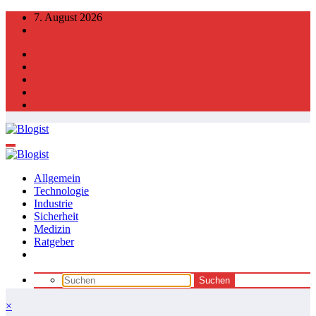
Zum
7. August 2026
Inhalt
springen
Allgemein
Technologie
Industrie
Sicherheit
Medizin
Ratgeber
×