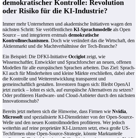
demokratischer Kontrolle: Revolution
oder Risiko für die KI-Industrie?
Immer mehr Unternehmen und akademische Initiativen wagen den
nächsten Schritt: Sie veröffentlichen
KI-Sprachmodelle
als Open
Source – und integrieren erstmals
demokratische
Kontrollmechanismen
. Doch wie verändert das die Wirtschaft, den
Aktienmarkt und die Machtverhältnisse der Tech-Branche?
Ein Beispiel: Die DFKI-Initiative
Occiglot
zeigt, wie
Wissenschaftler, Entwickler und Sprachforscher an neuen, offenen
Modellen für alle europäischen Sprachen arbeiten. Das Ziel: Sprach-
KI auch für Minderheiten und kleine Märkte erschließen, dabei aber
die Kontrolle und Weiterentwicklung transparent und
gemeinschaftlich gestalten. Investoren fragen sich: Bleibt OpenAI
jetzt zurück – lohnt es sich, auf europäische Alternativen zu setzen?
Oder profitieren Hardware- und Cloud-Anbieter durch den nächsten
Innovationsschub?
Bereits jetzt mehren sich die Hinweise, dass Firmen wie
Nvidia
,
Microsoft
und spezialisierte KI-Dienstleister von der Open-Source-
Welle und den neuen Kontrollmodellen profitieren. Wer jedoch
weiterhin auf reine proprietäre KI-Lizenzen setzt, etwa große US-
Techfirmen ohne Open-Source-Strategie, könnte Marktanteile