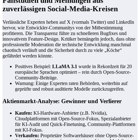
Fallstudien und Meinungen aus
zuverlässigen Social-Media-Kreisen
Verlässliche Experten heben auf X (vormals Twitter) und LinkedIn
hervor, wie Entwickler-Communitys von der Mitbestimmung
profitieren. Die Transparenz führe zu schnelleren Bugfixes und
innovativem Feature-Design. Kritiker bemängeln jedoch, dass ohne
professionelle Moderation die technische Entwicklung manchmal
chaotisch verläuft und die Sicherheit durch zu viele „Köche“
gefährdet werden könnte.
Positives Beispiel:
LLaMA 3.1
wurde in Rekordzeit für 20
europäische Sprachen optimiert – rein durch Open-Source-
Community-Beiträge.
Warnung: Einige Experten raten Behörden, weiterhin auf
geprüfte und robust auditierte Modelle zurückzugreifen.
Aktienmarkt-Analyse: Gewinner und Verlierer
Kaufen:
KI-Hardware-Anbieter (z.B. Nvidia),
Cloudplattformen mit Open-Source-Fokus, Spezialanbieter
für KI-Audit und Quick-Finetuning, Community-Plattformen
mit KI-Fokus.
Verkaufen:
Proprietäre Softwarehäuser ohne Open-Source-