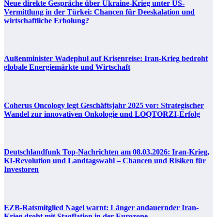
Neue direkte Gespräche über Ukraine-Krieg unter US-
Vermittlung in der Türkei: Chancen für Deeskalation und
wirtschaftliche Erholung?
Außenminister Wadephul auf Krisenreise: Iran-Krieg bedroht
globale Energiemärkte und Wirtschaft
Coherus Oncology legt Geschäftsjahr 2025 vor: Strategischer
Wandel zur innovativen Onkologie und LOQTORZI-Erfolg
Deutschlandfunk Top-Nachrichten am 08.03.2026: Iran-Krieg,
KI-Revolution und Landtagswahl – Chancen und Risiken für
Investoren
EZB-Ratsmitglied Nagel warnt: Länger andauernder Iran-
Krieg droht mit Stagflation in der Eurozone