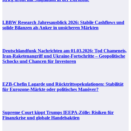
LBBW Research Jahresausblick 2026: Stabile Cashflows und
solide Bilanzen als Anker in unsicheren Märkten
Deutschlandfunk Nachrichten am 01.03.2026: Tod Chameneis,
Iran-Raketenangriff und Ukraine-Fortschritte – Geopolitische
Schocks und Chancen für Investoren
EZB-Chefin Lagarde und Rücktrittsspekulationen: Stabilität
für Eurozone-Märkte oder politisches Manöver?
Supreme Court kippt Trumps IEEPA-Zölle: Risiken für
Finanzkrise und globale Handelsaktien