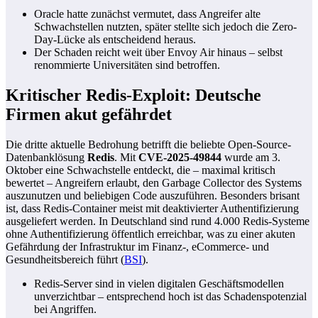
Oracle hatte zunächst vermutet, dass Angreifer alte
Schwachstellen nutzten, später stellte sich jedoch die Zero-
Day-Lücke als entscheidend heraus.
Der Schaden reicht weit über Envoy Air hinaus – selbst
renommierte Universitäten sind betroffen.
Kritischer Redis-Exploit: Deutsche
Firmen akut gefährdet
Die dritte aktuelle Bedrohung betrifft die beliebte Open-Source-
Datenbanklösung
Redis
. Mit
CVE-2025-49844
wurde am 3.
Oktober eine Schwachstelle entdeckt, die – maximal kritisch
bewertet – Angreifern erlaubt, den Garbage Collector des Systems
auszunutzen und beliebigen Code auszuführen. Besonders brisant
ist, dass Redis-Container meist mit deaktivierter Authentifizierung
ausgeliefert werden. In Deutschland sind rund 4.000 Redis-Systeme
ohne Authentifizierung öffentlich erreichbar, was zu einer akuten
Gefährdung der Infrastruktur im Finanz-, eCommerce- und
Gesundheitsbereich führt (
BSI
).
Redis-Server sind in vielen digitalen Geschäftsmodellen
unverzichtbar – entsprechend hoch ist das Schadenspotenzial
bei Angriffen.