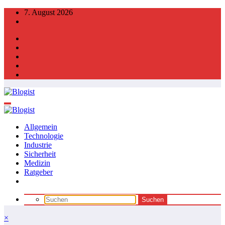
Zum
7. August 2026
Inhalt
springen
Allgemein
Technologie
Industrie
Sicherheit
Medizin
Ratgeber
×