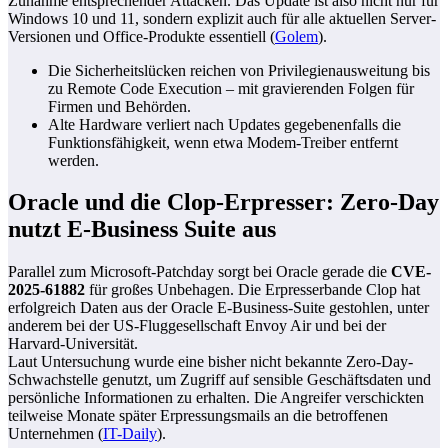
Zunahme entsprechender Attacken. Das Update ist also nicht nur für
Windows 10 und 11, sondern explizit auch für alle aktuellen Server-
Versionen und Office-Produkte essentiell (
Golem
).
Die Sicherheitslücken reichen von Privilegienausweitung bis
zu Remote Code Execution – mit gravierenden Folgen für
Firmen und Behörden.
Alte Hardware verliert nach Updates gegebenenfalls die
Funktionsfähigkeit, wenn etwa Modem-Treiber entfernt
werden.
Oracle und die Clop-Erpresser: Zero-Day
nutzt E-Business Suite aus
Parallel zum Microsoft-Patchday sorgt bei Oracle gerade die
CVE-
2025-61882
für großes Unbehagen. Die Erpresserbande Clop hat
erfolgreich Daten aus der Oracle E-Business-Suite gestohlen, unter
anderem bei der US-Fluggesellschaft Envoy Air und bei der
Harvard-Universität.
Laut Untersuchung wurde eine bisher nicht bekannte Zero-Day-
Schwachstelle genutzt, um Zugriff auf sensible Geschäftsdaten und
persönliche Informationen zu erhalten. Die Angreifer verschickten
teilweise Monate später Erpressungsmails an die betroffenen
Unternehmen (
IT-Daily
).