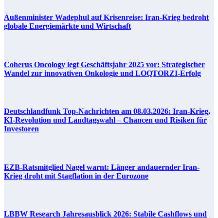
Außenminister Wadephul auf Krisenreise: Iran-Krieg bedroht
globale Energiemärkte und Wirtschaft
Coherus Oncology legt Geschäftsjahr 2025 vor: Strategischer
Wandel zur innovativen Onkologie und LOQTORZI-Erfolg
Deutschlandfunk Top-Nachrichten am 08.03.2026: Iran-Krieg,
KI-Revolution und Landtagswahl – Chancen und Risiken für
Investoren
EZB-Ratsmitglied Nagel warnt: Länger andauernder Iran-
Krieg droht mit Stagflation in der Eurozone
LBBW Research Jahresausblick 2026: Stabile Cashflows und