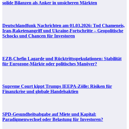
solide Bilanzen als Anker in unsicheren Märkten
Deutschlandfunk Nachrichten am 01.03.2026: Tod Chameneis,
Iran-Raketenangriff und Ukraine-Fortschritte – Geopolitische
Schocks und Chancen für Investoren
EZB-Chefin Lagarde und Rücktrittsspekulationen: Stabilität
für Eurozone-Märkte oder politisches Manöver?
Supreme Court kippt Trumps IEEPA-Zölle: Risiken für
Finanzkrise und globale Handelsaktien
SPD-Gesundheitsabgabe auf Miete und Kapital:
Paradigmenwechsel oder Belastung für Investoren?