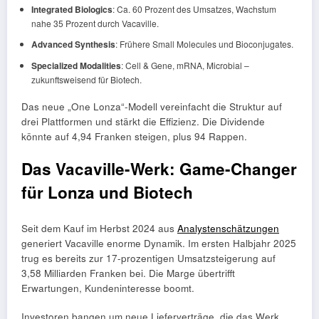
Integrated Biologics
: Ca. 60 Prozent des Umsatzes, Wachstum
nahe 35 Prozent durch Vacaville.
Advanced Synthesis
: Frühere Small Molecules und Bioconjugates.
Specialized Modalities
: Cell & Gene, mRNA, Microbial –
zukunftsweisend für Biotech.
Das neue „One Lonza“-Modell vereinfacht die Struktur auf
drei Plattformen und stärkt die Effizienz. Die Dividende
könnte auf 4,94 Franken steigen, plus 94 Rappen.
Das Vacaville-Werk: Game-Changer
für Lonza und Biotech
Seit dem Kauf im Herbst 2024 aus
Analystenschätzungen
generiert Vacaville enorme Dynamik. Im ersten Halbjahr 2025
trug es bereits zur 17-prozentigen Umsatzsteigerung auf
3,58 Milliarden Franken bei. Die Marge übertrifft
Erwartungen, Kundeninteresse boomt.
Investoren bangen um neue Lieferverträge, die das Werk