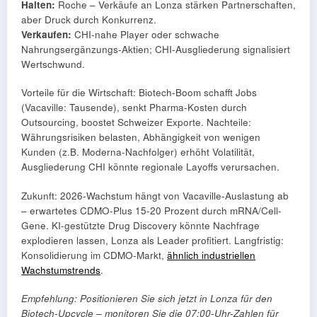
Halten:
Roche – Verkäufe an Lonza stärken Partnerschaften,
aber Druck durch Konkurrenz.
Verkaufen:
CHI-nahe Player oder schwache
Nahrungsergänzungs-Aktien; CHI-Ausgliederung signalisiert
Wertschwund.
Vorteile für die Wirtschaft: Biotech-Boom schafft Jobs
(Vacaville: Tausende), senkt Pharma-Kosten durch
Outsourcing, boostet Schweizer Exporte. Nachteile:
Währungsrisiken belasten, Abhängigkeit von wenigen
Kunden (z.B. Moderna-Nachfolger) erhöht Volatilität,
Ausgliederung CHI könnte regionale Layoffs verursachen.
Zukunft: 2026-Wachstum hängt von Vacaville-Auslastung ab
– erwartetes CDMO-Plus 15-20 Prozent durch mRNA/Cell-
Gene. KI-gestützte Drug Discovery könnte Nachfrage
explodieren lassen, Lonza als Leader profitiert. Langfristig:
Konsolidierung im CDMO-Markt,
ähnlich industriellen
Wachstumstrends
.
Empfehlung: Positionieren Sie sich jetzt in Lonza für den
Biotech-Upcycle – monitoren Sie die 07:00-Uhr-Zahlen für