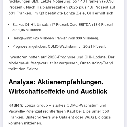
rückläufigen SMI. Letzte Notierung: 557,40 Franken (+0,98
Prozent). Nach Halbjahreszahlen 2025 plus 4,6 Prozent auf
581 Franken. Im Q3 bestätigte Lonza Ziele, CHI erholt sich.
Starkes Q1-H1: Umsatz +17 Prozent, Core-EBITDA +18,6 Prozent
auf 1,06 Milliarden.
Reingewinn: 426 Millionen Franken (von 330 Millionen).
Prognose angehoben: CDMO-Wachstum nun 20-21 Prozent.
Investoren hoffen auf 2026-Prognose und CHI-Update. Der
Moderna-Auftragsverlust ist vergessen, Outsourcing-Trend
treibt den Sektor.
Analyse: Aktienempfehlungen,
Wirtschaftseffekte und Ausblick
Kaufen:
Lonza Group – starkes CDMO-Wachstum und
Vacaville-Potenzial rechtfertigen Kauf bei Dips unter 550
Franken. Biotech-Peers wie Catalent oder WuXi Biologics
könnten mitziehen.