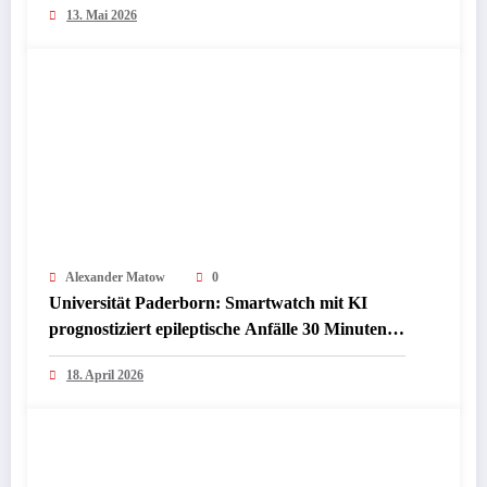
13. Mai 2026
Kostenkontrolle
Alexander Matow
0
Universität Paderborn: Smartwatch mit KI
prognostiziert epileptische Anfälle 30 Minuten
im Voraus – Revolution für Arbeitsschutz und
18. April 2026
Wirtschaft