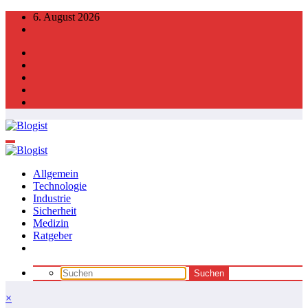
Zum
6. August 2026
Inhalt
springen
Allgemein
Technologie
Industrie
Sicherheit
Medizin
Ratgeber
×