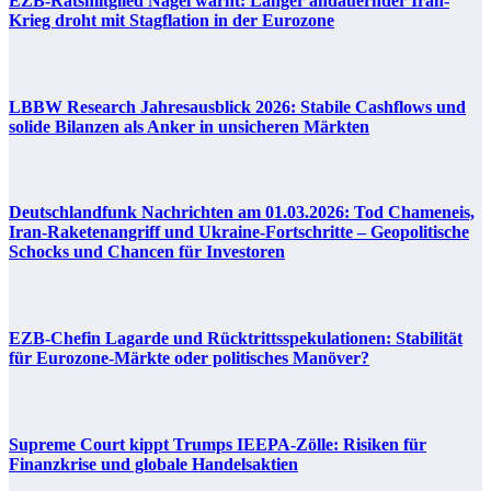
EZB-Ratsmitglied Nagel warnt: Länger andauernder Iran-
Krieg droht mit Stagflation in der Eurozone
LBBW Research Jahresausblick 2026: Stabile Cashflows und
solide Bilanzen als Anker in unsicheren Märkten
Deutschlandfunk Nachrichten am 01.03.2026: Tod Chameneis,
Iran-Raketenangriff und Ukraine-Fortschritte – Geopolitische
Schocks und Chancen für Investoren
EZB-Chefin Lagarde und Rücktrittsspekulationen: Stabilität
für Eurozone-Märkte oder politisches Manöver?
Supreme Court kippt Trumps IEEPA-Zölle: Risiken für
Finanzkrise und globale Handelsaktien