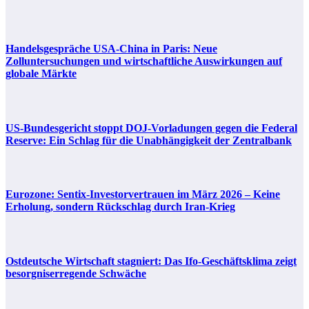
Handelsgespräche USA-China in Paris: Neue
Zolluntersuchungen und wirtschaftliche Auswirkungen auf
globale Märkte
US-Bundesgericht stoppt DOJ-Vorladungen gegen die Federal
Reserve: Ein Schlag für die Unabhängigkeit der Zentralbank
Eurozone: Sentix-Investorvertrauen im März 2026 – Keine
Erholung, sondern Rückschlag durch Iran-Krieg
Ostdeutsche Wirtschaft stagniert: Das Ifo-Geschäftsklima zeigt
besorgniserregende Schwäche