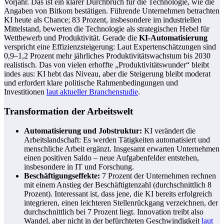
Vorjahr. Das ist ein klarer Durchbruch für die Technologie, wie die
Angaben von Bitkom bestätigen. Führende Unternehmen betrachten
KI heute als Chance; 83 Prozent, insbesondere im industriellen
Mittelstand, bewerten die Technologie als strategischen Hebel für
Wettbewerb und Produktivität. Gerade die
KI-Automatisierung
verspricht eine Effizienzsteigerung: Laut Expertenschätzungen sind
0,9–1,2 Prozent mehr jährliches Produktivitätswachstum bis 2030
realistisch. Das von vielen erhoffte „Produktivitätswunder“ bleibt
indes aus: KI hebt das Niveau, aber die Steigerung bleibt moderat
und erfordert klare politische Rahmenbedingungen und
Investitionen
laut aktueller Branchenstudie
.
Transformation der Arbeitswelt
Automatisierung und Jobstruktur:
KI verändert die
Arbeitslandschaft: Es werden Tätigkeiten automatisiert und
menschliche Arbeit ergänzt. Insgesamt erwarten Unternehmen
einen positiven Saldo – neue Aufgabenfelder entstehen,
insbesondere in IT und Forschung.
Beschäftigungseffekte:
7 Prozent der Unternehmen rechnen
mit einem Anstieg der Beschäftigtenzahl (durchschnittlich 8
Prozent). Interessant ist, dass jene, die KI bereits erfolgreich
integrieren, einen leichteren Stellenrückgang verzeichnen, der
durchschnittlich bei 7 Prozent liegt. Innovation treibt also
Wandel, aber nicht in der befürchteten Geschwindigkeit
laut