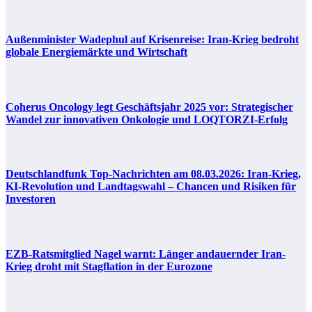
Außenminister Wadephul auf Krisenreise: Iran-Krieg bedroht
globale Energiemärkte und Wirtschaft
Coherus Oncology legt Geschäftsjahr 2025 vor: Strategischer
Wandel zur innovativen Onkologie und LOQTORZI-Erfolg
Deutschlandfunk Top-Nachrichten am 08.03.2026: Iran-Krieg,
KI-Revolution und Landtagswahl – Chancen und Risiken für
Investoren
EZB-Ratsmitglied Nagel warnt: Länger andauernder Iran-
Krieg droht mit Stagflation in der Eurozone