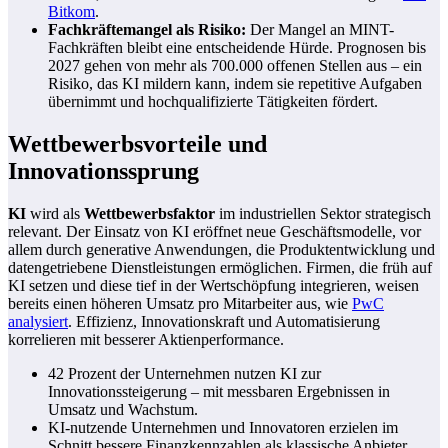
Bitkom
.
Fachkräftemangel als Risiko:
Der Mangel an MINT-
Fachkräften bleibt eine entscheidende Hürde. Prognosen bis
2027 gehen von mehr als 700.000 offenen Stellen aus – ein
Risiko, das KI mildern kann, indem sie repetitive Aufgaben
übernimmt und hochqualifizierte Tätigkeiten fördert.
Wettbewerbsvorteile und
Innovationssprung
KI
wird als
Wettbewerbsfaktor
im industriellen Sektor strategisch
relevant. Der Einsatz von KI eröffnet neue Geschäftsmodelle, vor
allem durch generative Anwendungen, die Produktentwicklung und
datengetriebene Dienstleistungen ermöglichen. Firmen, die früh auf
KI setzen und diese tief in der Wertschöpfung integrieren, weisen
bereits einen höheren Umsatz pro Mitarbeiter aus, wie
PwC
analysiert
. Effizienz, Innovationskraft und Automatisierung
korrelieren mit besserer Aktienperformance.
42 Prozent der Unternehmen nutzen KI zur
Innovationssteigerung – mit messbaren Ergebnissen in
Umsatz und Wachstum.
KI-nutzende Unternehmen und Innovatoren erzielen im
Schnitt bessere Finanzkennzahlen als klassische Anbieter.