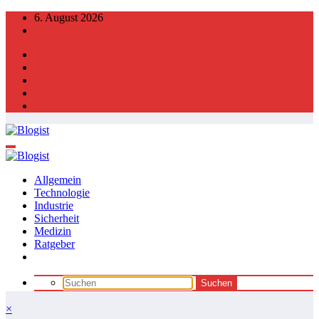
Zum
6. August 2026
Inhalt
springen
Allgemein
Technologie
Industrie
Sicherheit
Medizin
Ratgeber
×