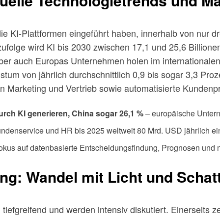
tuelle Technologietrends und Ma
ie KI-Plattformen eingeführt haben, innerhalb von nur dr
ufolge wird KI bis 2030 zwischen 17,1 und 25,6 Billione
ber auch Europas Unternehmen holen im internationalen 
tum von jährlich durchschnittlich 0,9 bis sogar 3,3 Proz
in Marketing und Vertrieb sowie automatisierte Kunden
urch KI generieren, China sogar 26,1 %
– europäische Untern
Kundenservice und HR bis 2025 weltweit 80 Mrd. USD jährlich ei
t Fokus auf datenbasierte Entscheidungsfindung, Prognosen und
ng: Wandel mit Licht und Schat
iefgreifend und werden intensiv diskutiert. Einerseits zei