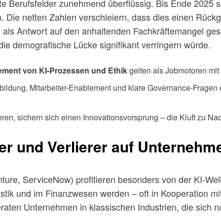
 Berufsfelder zunehmend überflüssig. Bis Ende 2025 sol
. Die netten Zahlen verschleiern, dass dies einen Rück
 als Antwort auf den anhaltenden Fachkräftemangel ges
die demografische Lücke signifikant verringern würde.
ement von KI-Prozessen und Ethik
gelten als Jobmotoren mit
rbildung, Mitarbeiter-Enablement und klare Governance-Fragen
eren, sichern sich einen Innovationsvorsprung – die Kluft zu Na
r und Verlierer auf Unterneh
ure, ServiceNow) profitieren besonders von der KI-Well
istik und im Finanzwesen werden – oft in Kooperation mi
raten Unternehmen in klassischen Industrien, die sich n