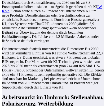
Deutschland durch Automatisierung bis 2030 um bis zu 3,3
Prozentpunkte höher ausfallen – maßgeblich getrieben durch KI
IW
Köln
. Schon heute nutzen 42 Prozent der Unternehmen KI, um
neue Produkte, Dienstleistungen oder Geschäftsmodelle zu
entwickeln. Besonders interessant: Durch den Einsatz generativer
KI, also Systeme wie ChatGPT, könnten bis 2030 jährlich 3,9
Milliarden Arbeitsstunden eingespart werden – ein bedeutender
Beitrag zur Überwindung des demografisch bedingten
Fachkräftemangels. Die Lücke von 4,2 Milliarden Arbeitsstunden
ließe sich so deutlich verringern.
Die internationale Statistik unterstreicht die Dimension: Bis 2030
wird der kumulierte Einfluss von KI auf die Weltwirtschaft auf 22,3
Billionen US-Dollar geschätzt, was etwa 3,7 Prozent des globalen
BIP entspricht. Der Marktwert für KI-Technologien wird sich von
2025 bis 2030 mehr als verdreifachen (von 244 auf 826 Mrd. US-
Dollar). Fast 80 Prozent der Unternehmen weltweit setzen KI bereits
aktiv ein, 71 Prozent nutzen regelmäßig generative KI. Die Effekte
sind messbar: Im Marketing beispielsweise berichten Unternehmen
im Schnitt von 20 Prozent mehr Umsatz und 30 Prozent weniger
Supportkosten durch den Einsatz von KI.
Arbeitsmarkt im Umbruch: Stellenabbau,
Polarisierung, Weiterbildung