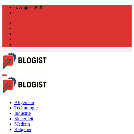
Zum
6. August 2026
Inhalt
springen
Allgemein
Technologie
Industrie
Sicherheit
Medizin
Ratgeber