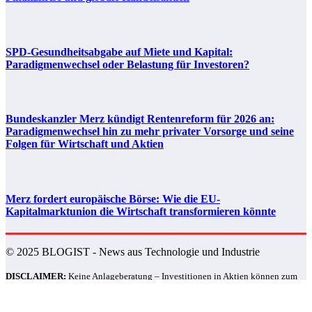
SPD-Gesundheitsabgabe auf Miete und Kapital:
Paradigmenwechsel oder Belastung für Investoren?
Bundeskanzler Merz kündigt Rentenreform für 2026 an:
Paradigmenwechsel hin zu mehr privater Vorsorge und seine
Folgen für Wirtschaft und Aktien
Merz fordert europäische Börse: Wie die EU-
Kapitalmarktunion die Wirtschaft transformieren könnte
© 2025 BLOGIST - News aus Technologie und Industrie
DISCLAIMER:
Keine Anlageberatung – Investitionen in Aktien können zum
vollständigen Verlust des eingesetzten Kapitals führen, eine Haftung für
Verluste wird ausgeschlossen.