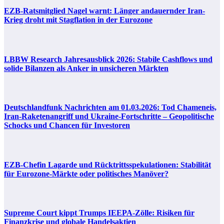
EZB-Ratsmitglied Nagel warnt: Länger andauernder Iran-
Krieg droht mit Stagflation in der Eurozone
LBBW Research Jahresausblick 2026: Stabile Cashflows und
solide Bilanzen als Anker in unsicheren Märkten
Deutschlandfunk Nachrichten am 01.03.2026: Tod Chameneis,
Iran-Raketenangriff und Ukraine-Fortschritte – Geopolitische
Schocks und Chancen für Investoren
EZB-Chefin Lagarde und Rücktrittsspekulationen: Stabilität
für Eurozone-Märkte oder politisches Manöver?
Supreme Court kippt Trumps IEEPA-Zölle: Risiken für
Finanzkrise und globale Handelsaktien