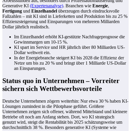
Arbeitsstunden aus, besonders durch Prozessautomatisierung und
Generative KI
(Expertenanalyse)
. Branchen wie
Energie
,
Fertigung
und
Einzelhandel
überzeugen durch eindrucksvolle
Fallzahlen – mit KI sind in Lieferketten und Produktion bis zu 25 %
Effizienzsteigerung und Einsparungen von mehreren Milliarden
Dollar jährlich realistisch.
Im Einzelhandel erhöht KI-gestützte Nachfrageprognose die
Gewinnmargen um 10-15 %.
KI spart im Service und HR jährlich über 80 Milliarden US-
Dollar weltweit ein.
In der Energiebranche steigert KI bis 2028 die Effizienz der
Netze um bis zu 20 % und bringt über 1 Milliarde US-Dollar
an Einsparungen.
Status quo in Unternehmen – Vorreiter
sichern sich Wettbewerbsvorteile
Deutsche Unternehmen zögern weiterhin: Nur etwa 30 % haben KI-
Lösungen zumindest in die Pilotphase geführt. Größere
Unternehmen zeigen sich offener, während Mittelstand und kleinere
Betriebe oft noch am Anfang stehen. Dort, wo KI strategisch
genutzt wird, steigt die Rentabilität bis 2025 schätzungsweise um
durchschnittlich 38 %. Besonders generative KI (Systeme wie