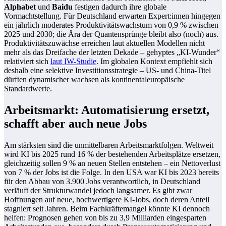
Alphabet
und
Baidu
festigen dadurch ihre globale
Vormachtstellung. Für Deutschland erwarten Expert:innen hingegen
ein jährlich moderates Produktivitätswachstum von 0,9 % zwischen
2025 und 2030; die Ära der Quantensprünge bleibt also (noch) aus.
Produktivitätszuwächse erreichen laut aktuellen Modellen nicht
mehr als das Dreifache der letzten Dekade – gehyptes „KI-Wunder“
relativiert sich
laut IW-Studie
. Im globalen Kontext empfiehlt sich
deshalb eine selektive Investitionsstrategie – US- und China-Titel
dürften dynamischer wachsen als kontinentaleuropäische
Standardwerte.
Arbeitsmarkt: Automatisierung ersetzt,
schafft aber auch neue Jobs
Am stärksten sind die unmittelbaren Arbeitsmarktfolgen. Weltweit
wird KI bis 2025 rund 16 % der bestehenden Arbeitsplätze ersetzen,
gleichzeitig sollen 9 % an neuen Stellen entstehen – ein Nettoverlust
von 7 % der Jobs ist die Folge. In den USA war KI bis 2023 bereits
für den Abbau von 3.900 Jobs verantwortlich, in Deutschland
verläuft der Strukturwandel jedoch langsamer. Es gibt zwar
Hoffnungen auf neue, hochwertigere KI-Jobs, doch deren Anteil
stagniert seit Jahren. Beim Fachkräftemangel könnte KI dennoch
helfen: Prognosen gehen von bis zu 3,9 Milliarden eingesparten