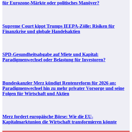
für Eurozone-Märkte oder politisches Manöver?
Supreme Court kippt Trumps IEEPA-Zölle: Risiken für
Finanzkrise und globale Handelsaktien
SPD-Gesundheitsabgabe auf Miete und Kapital:
Paradigmenwechsel oder Belastung für Investoren?
Bundeskanzler Merz kündigt Rentenreform für 2026 an:
Paradigmenwechsel hin zu mehr privater Vorsorge und seine
Folgen für Wirtschaft und Aktien
Merz fordert europäische Börse: Wie die EU-
Kapitalmarktunion die Wirtschaft transformieren könnte