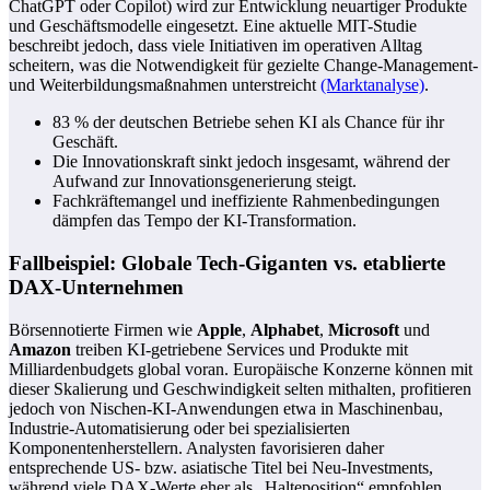
ChatGPT oder Copilot) wird zur Entwicklung neuartiger Produkte
und Geschäftsmodelle eingesetzt. Eine aktuelle MIT-Studie
beschreibt jedoch, dass viele Initiativen im operativen Alltag
scheitern, was die Notwendigkeit für gezielte Change-Management-
und Weiterbildungsmaßnahmen unterstreicht
(Marktanalyse)
.
83 % der deutschen Betriebe sehen KI als Chance für ihr
Geschäft.
Die Innovationskraft sinkt jedoch insgesamt, während der
Aufwand zur Innovationsgenerierung steigt.
Fachkräftemangel und ineffiziente Rahmenbedingungen
dämpfen das Tempo der KI-Transformation.
Fallbeispiel: Globale Tech-Giganten vs. etablierte
DAX-Unternehmen
Börsennotierte Firmen wie
Apple
,
Alphabet
,
Microsoft
und
Amazon
treiben KI-getriebene Services und Produkte mit
Milliardenbudgets global voran. Europäische Konzerne können mit
dieser Skalierung und Geschwindigkeit selten mithalten, profitieren
jedoch von Nischen-KI-Anwendungen etwa in Maschinenbau,
Industrie-Automatisierung oder bei spezialisierten
Komponentenherstellern. Analysten favorisieren daher
entsprechende US- bzw. asiatische Titel bei Neu-Investments,
während viele DAX-Werte eher als „Halteposition“ empfohlen