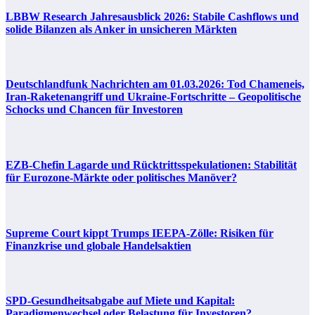
LBBW Research Jahresausblick 2026: Stabile Cashflows und
solide Bilanzen als Anker in unsicheren Märkten
Deutschlandfunk Nachrichten am 01.03.2026: Tod Chameneis,
Iran-Raketenangriff und Ukraine-Fortschritte – Geopolitische
Schocks und Chancen für Investoren
EZB-Chefin Lagarde und Rücktrittsspekulationen: Stabilität
für Eurozone-Märkte oder politisches Manöver?
Supreme Court kippt Trumps IEEPA-Zölle: Risiken für
Finanzkrise und globale Handelsaktien
SPD-Gesundheitsabgabe auf Miete und Kapital:
Paradigmenwechsel oder Belastung für Investoren?