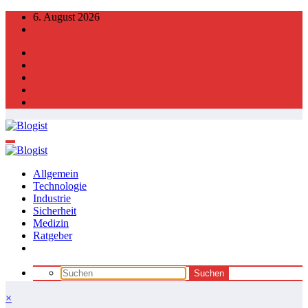
Zum
6. August 2026
Inhalt
springen
Allgemein
Technologie
Industrie
Sicherheit
Medizin
Ratgeber
×