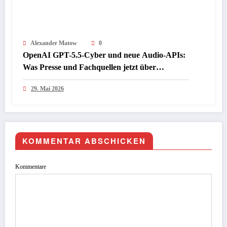
Alexander Matow
0
OpenAI GPT-5.5-Cyber und neue Audio-APIs:
Was Presse und Fachquellen jetzt über
Sicherheit, Sprache und den nächsten KI-
29. Mai 2026
Schritt berichten
KOMMENTAR ABSCHICKEN
Kommentare