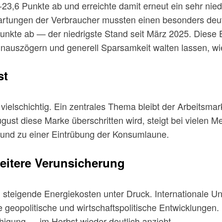
3,6 Punkte ab und erreichte damit erneut ein sehr nied
rtungen der Verbraucher mussten einen besonders deu
Punkte ab — der niedrigste Stand seit März 2025. Diese En
inauszögern und generell Sparsamkeit walten lassen, w
st
elschichtig. Ein zentrales Thema bleibt der Arbeitsmarkt
gust diese Marke überschritten wird, steigt bei vielen 
 und zu einer Eintrübung der Konsumlaune.
eitere Verunsicherung
h steigende Energiekosten unter Druck. Internationale Un
wie geopolitische und wirtschaftspolitische Entwicklung
igung — im Herbst wieder deutlich anzieht.