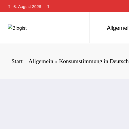
Zum
6. August 2026
Inhalt
springen
Allgemei
Start
Allgemein
Konsumstimmung in Deutschlan