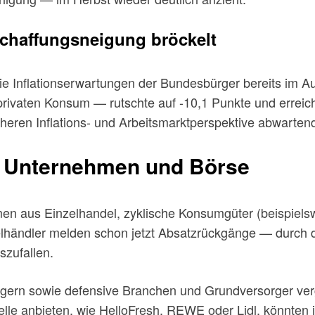
schaffungsneigung bröckelt
 die Inflationserwartungen der Bundesbürger bereits im A
rivaten Konsum — rutschte auf -10,1 Punkte und erreicht
cheren Inflations- und Arbeitsmarktperspektive abwartend
r Unternehmen und Börse
en aus Einzelhandel, zyklische Konsumgüter (beispiel
lhändler melden schon jetzt Absatzrückgänge — durch 
szufallen.
ern sowie defensive Branchen und Grundversorger ver
delle anbieten, wie HelloFresh, REWE oder Lidl, könnt