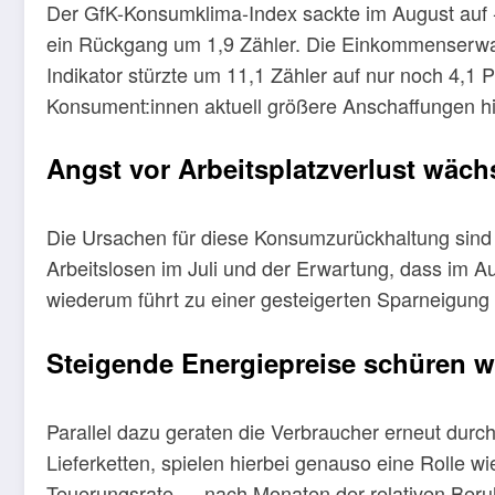
Der GfK-Konsumklima-Index sackte im August auf -2
ein Rückgang um 1,9 Zähler. Die Einkommenserwa
Indikator stürzte um 11,1 Zähler auf nur noch 4,1 
Konsument:innen aktuell größere Anschaffungen h
Angst vor Arbeitsplatzverlust wäch
Die Ursachen für diese Konsumzurückhaltung sind vi
Arbeitslosen im Juli und der Erwartung, dass im Au
wiederum führt zu einer gesteigerten Sparneigung
Steigende Energiepreise schüren w
Parallel dazu geraten die Verbraucher erneut durc
Lieferketten, spielen hierbei genauso eine Rolle 
Teuerungsrate — nach Monaten der relativen Beruh