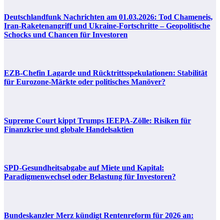
Deutschlandfunk Nachrichten am 01.03.2026: Tod Chameneis,
Iran-Raketenangriff und Ukraine-Fortschritte – Geopolitische
Schocks und Chancen für Investoren
EZB-Chefin Lagarde und Rücktrittsspekulationen: Stabilität
für Eurozone-Märkte oder politisches Manöver?
Supreme Court kippt Trumps IEEPA-Zölle: Risiken für
Finanzkrise und globale Handelsaktien
SPD-Gesundheitsabgabe auf Miete und Kapital:
Paradigmenwechsel oder Belastung für Investoren?
Bundeskanzler Merz kündigt Rentenreform für 2026 an: