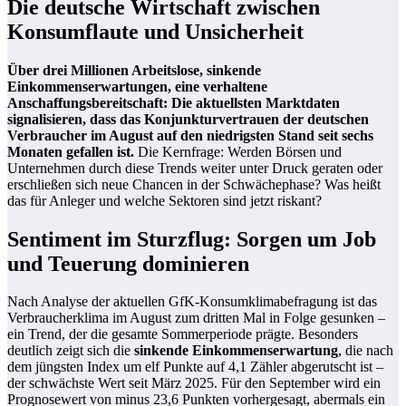
Die deutsche Wirtschaft zwischen
Konsumflaute und Unsicherheit
Über drei Millionen Arbeitslose, sinkende
Einkommenserwartungen, eine verhaltene
Anschaffungsbereitschaft: Die aktuellsten Marktdaten
signalisieren, dass das
Konjunkturvertrauen der deutschen
Verbraucher
im August auf den niedrigsten Stand seit sechs
Monaten gefallen ist.
Die Kernfrage: Werden Börsen und
Unternehmen durch diese Trends weiter unter Druck geraten oder
erschließen sich neue Chancen in der Schwächephase? Was heißt
das für Anleger und welche Sektoren sind jetzt riskant?
Sentiment im Sturzflug: Sorgen um Job
und Teuerung dominieren
Nach Analyse der aktuellen GfK-Konsumklimabefragung ist das
Verbraucherklima im August zum dritten Mal in Folge gesunken –
ein Trend, der die gesamte Sommerperiode prägte. Besonders
deutlich zeigt sich die
sinkende Einkommenserwartung
, die nach
dem jüngsten Index um elf Punkte auf 4,1 Zähler abgerutscht ist –
der schwächste Wert seit März 2025. Für den September wird ein
Prognosewert von minus 23,6 Punkten vorhergesagt, abermals ein