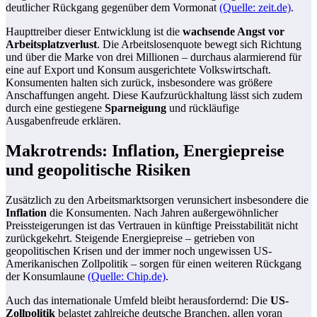
deutlicher Rückgang gegenüber dem Vormonat
(Quelle: zeit.de)
.
Haupttreiber dieser Entwicklung ist die
wachsende Angst vor
Arbeitsplatzverlust
. Die Arbeitslosenquote bewegt sich Richtung
und über die Marke von drei Millionen – durchaus alarmierend für
eine auf Export und Konsum ausgerichtete Volkswirtschaft.
Konsumenten halten sich zurück, insbesondere was größere
Anschaffungen angeht. Diese Kaufzurückhaltung lässt sich zudem
durch eine gestiegene
Sparneigung
und rückläufige
Ausgabenfreude erklären.
Makrotrends: Inflation, Energiepreise
und geopolitische Risiken
Zusätzlich zu den Arbeitsmarktsorgen verunsichert insbesondere die
Inflation
die Konsumenten. Nach Jahren außergewöhnlicher
Preissteigerungen ist das Vertrauen in künftige Preisstabilität nicht
zurückgekehrt. Steigende Energiepreise – getrieben von
geopolitischen Krisen und der immer noch ungewissen US-
Amerikanischen Zollpolitik – sorgen für einen weiteren Rückgang
der Konsumlaune
(Quelle: Chip.de)
.
Auch das internationale Umfeld bleibt herausfordernd: Die
US-
Zollpolitik
belastet zahlreiche deutsche Branchen, allen voran