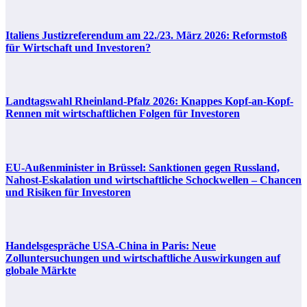
Italiens Justizreferendum am 22./23. März 2026: Reformstoß
für Wirtschaft und Investoren?
Landtagswahl Rheinland-Pfalz 2026: Knappes Kopf-an-Kopf-
Rennen mit wirtschaftlichen Folgen für Investoren
EU-Außenminister in Brüssel: Sanktionen gegen Russland,
Nahost-Eskalation und wirtschaftliche Schockwellen – Chancen
und Risiken für Investoren
Handelsgespräche USA-China in Paris: Neue
Zolluntersuchungen und wirtschaftliche Auswirkungen auf
globale Märkte