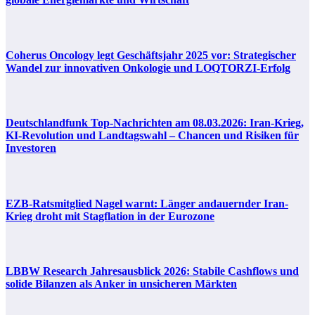
Coherus Oncology legt Geschäftsjahr 2025 vor: Strategischer
Wandel zur innovativen Onkologie und LOQTORZI-Erfolg
Deutschlandfunk Top-Nachrichten am 08.03.2026: Iran-Krieg,
KI-Revolution und Landtagswahl – Chancen und Risiken für
Investoren
EZB-Ratsmitglied Nagel warnt: Länger andauernder Iran-
Krieg droht mit Stagflation in der Eurozone
LBBW Research Jahresausblick 2026: Stabile Cashflows und
solide Bilanzen als Anker in unsicheren Märkten