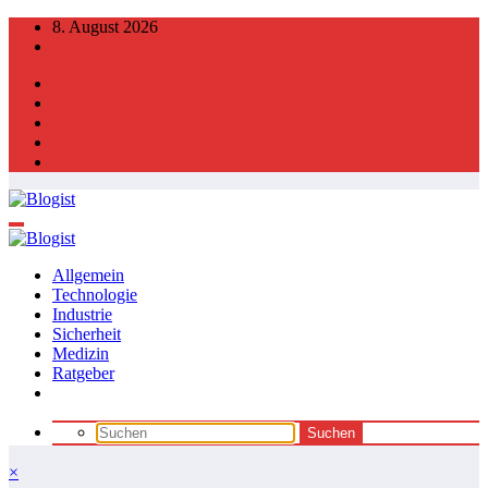
Zum
8. August 2026
Inhalt
springen
Allgemein
Technologie
Industrie
Sicherheit
Medizin
Ratgeber
×