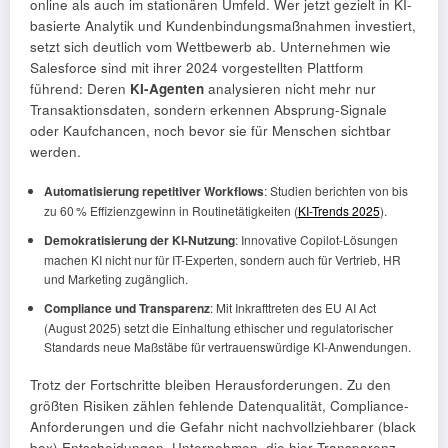
online als auch im stationären Umfeld. Wer jetzt gezielt in KI-
basierte Analytik und Kundenbindungsmaßnahmen investiert,
setzt sich deutlich vom Wettbewerb ab. Unternehmen wie
Salesforce sind mit ihrer 2024 vorgestellten Plattform
führend: Deren
KI-Agenten
analysieren nicht mehr nur
Transaktionsdaten, sondern erkennen Absprung-Signale
oder Kaufchancen, noch bevor sie für Menschen sichtbar
werden.
Automatisierung repetitiver Workflows
: Studien berichten von bis
zu 60 % Effizienzgewinn in Routinetätigkeiten (
KI-Trends 2025
).
Demokratisierung der KI-Nutzung
: Innovative Copilot-Lösungen
machen KI nicht nur für IT-Experten, sondern auch für Vertrieb, HR
und Marketing zugänglich.
Compliance und Transparenz
: Mit Inkrafttreten des EU AI Act
(August 2025) setzt die Einhaltung ethischer und regulatorischer
Standards neue Maßstäbe für vertrauenswürdige KI-Anwendungen.
Trotz der Fortschritte bleiben Herausforderungen. Zu den
größten Risiken zählen fehlende Datenqualität, Compliance-
Anforderungen und die Gefahr nicht nachvollziehbarer (black
box) Entscheidungen. Unternehmen, die hier Transparenz