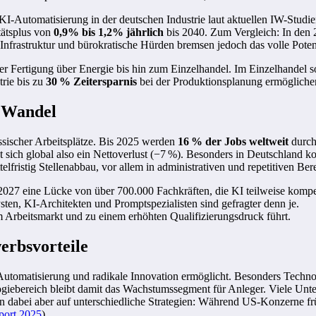
KI-Automatisierung in der deutschen Industrie laut aktuellen IW-Studi
tätsplus von
0,9% bis 1,2% jährlich
bis 2040. Zum Vergleich: In den 
Infrastruktur und bürokratische Hürden bremsen jedoch das volle Poten
 der Fertigung über Energie bis hin zum Einzelhandel. Im Einzelhandel 
trie bis zu
30 % Zeitersparnis
bei der Produktionsplanung ermögliche
m Wandel
assischer Arbeitsplätze. Bis 2025 werden
16 % der Jobs weltweit
durch 
bt sich global also ein Nettoverlust (−7 %). Besonders in Deutschland 
lfristig Stellenabbau, vor allem in administrativen und repetitiven Ber
2027 eine Lücke von über 700.000 Fachkräften, die KI teilweise komp
ten, KI-Architekten und Promptspezialisten sind gefragter denn je.
m Arbeitsmarkt und zu einem erhöhten Qualifizierungsdruck führt.
erbsvorteile
nz, Automatisierung und radikale Innovation ermöglicht. Besonders Tech
ebereich bleibt damit das Wachstumssegment für Anleger. Viele Unterne
n dabei aber auf unterschiedliche Strategien: Während US-Konzerne fr
port 2025
).