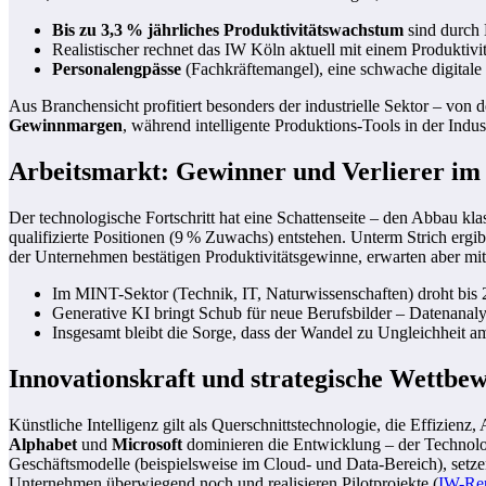
Bis zu 3,3 % jährliches Produktivitätswachstum
sind durch 
Realistischer rechnet das IW Köln aktuell mit einem Produktivi
Personalengpässe
(Fachkräftemangel), eine schwache digitale 
Aus Branchensicht profitiert besonders der industrielle Sektor – von
Gewinnmargen
, während intelligente Produktions-Tools in der Indus
Arbeitsmarkt: Gewinner und Verlierer i
Der technologische Fortschritt hat eine Schattenseite – den Abbau kl
qualifizierte Positionen (9 % Zuwachs) entstehen. Unterm Strich ergi
der Unternehmen bestätigen Produktivitätsgewinne, erwarten aber mitte
Im MINT-Sektor (Technik, IT, Naturwissenschaften) droht bis 
Generative KI bringt Schub für neue Berufsbilder – Datenanalys
Insgesamt bleibt die Sorge, dass der Wandel zu Ungleichheit a
Innovationskraft und strategische Wettbew
Künstliche Intelligenz gilt als Querschnittstechnologie, die Effizie
Alphabet
und
Microsoft
dominieren die Entwicklung – der Technologi
Geschäftsmodelle (beispielsweise im Cloud- und Data-Bereich), setze
Unternehmen überwiegend noch und realisieren Pilotprojekte (
IW-Re