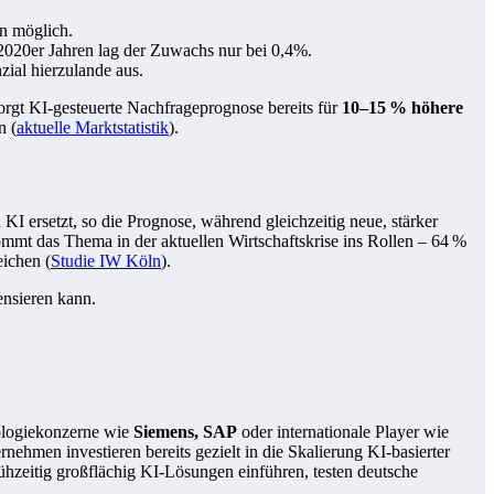
en möglich.
2020er Jahren lag der Zuwachs nur bei 0,4%.
zial hierzulande aus.
sorgt KI-gesteuerte Nachfrageprognose bereits für
10–15 % höhere
n (
aktuelle Marktstatistik
).
KI ersetzt, so die Prognose, während gleichzeitig neue, stärker
kommt das Thema in der aktuellen Wirtschaftskrise ins Rollen – 64 %
eichen (
Studie IW Köln
).
ensieren kann.
nologiekonzerne wie
Siemens, SAP
oder internationale Player wie
hmen investieren bereits gezielt in die Skalierung KI-basierter
ühzeitig großflächig KI-Lösungen einführen, testen deutsche