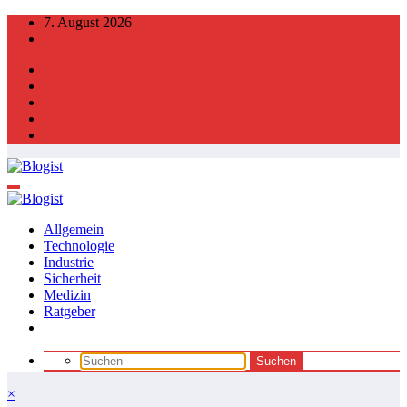
Zum
7. August 2026
Inhalt
springen
Allgemein
Technologie
Industrie
Sicherheit
Medizin
Ratgeber
×