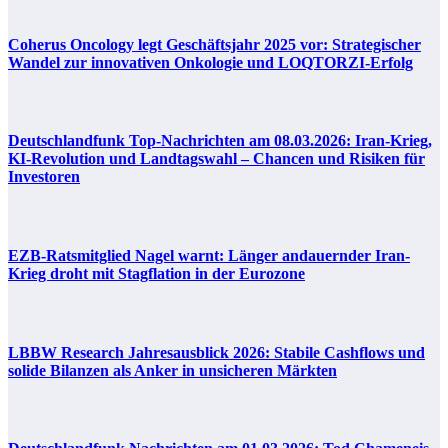
Coherus Oncology legt Geschäftsjahr 2025 vor: Strategischer
Wandel zur innovativen Onkologie und LOQTORZI-Erfolg
Deutschlandfunk Top-Nachrichten am 08.03.2026: Iran-Krieg,
KI-Revolution und Landtagswahl – Chancen und Risiken für
Investoren
EZB-Ratsmitglied Nagel warnt: Länger andauernder Iran-
Krieg droht mit Stagflation in der Eurozone
LBBW Research Jahresausblick 2026: Stabile Cashflows und
solide Bilanzen als Anker in unsicheren Märkten