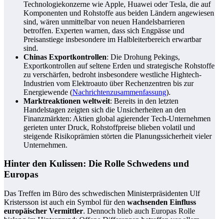
Technologiekonzerne wie Apple, Huawei oder Tesla, die auf
Komponenten und Rohstoffe aus beiden Ländern angewiesen
sind, wären unmittelbar von neuen Handelsbarrieren
betroffen. Experten warnen, dass sich Engpässe und
Preisanstiege insbesondere im Halbleiterbereich erwartbar
sind.
Chinas Exportkontrollen
: Die Drohung Pekings,
Exportkontrollen auf seltene Erden und strategische Rohstoffe
zu verschärfen, bedroht insbesondere westliche Hightech-
Industrien vom Elektroauto über Rechenzentren bis zur
Energiewende (
Nachrichtenzusammenfassung
).
Marktreaktionen weltweit
: Bereits in den letzten
Handelstagen zeigten sich die Unsicherheiten an den
Finanzmärkten: Aktien global agierender Tech-Unternehmen
gerieten unter Druck, Rohstoffpreise blieben volatil und
steigende Risikoprämien störten die Planungssicherheit vieler
Unternehmen.
Hinter den Kulissen: Die Rolle Schwedens und
Europas
Das Treffen im Büro des schwedischen Ministerpräsidenten Ulf
Kristersson ist auch ein Symbol für den
wachsenden Einfluss
europäischer Vermittler
. Dennoch blieb auch Europas Rolle