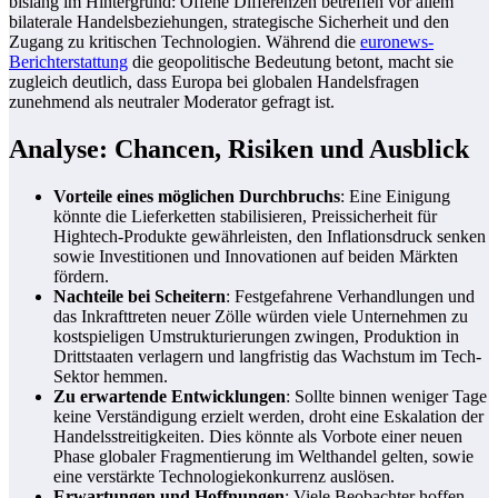
bislang im Hintergrund: Offene Differenzen betreffen vor allem
bilaterale Handelsbeziehungen, strategische Sicherheit und den
Zugang zu kritischen Technologien. Während die
euronews-
Berichterstattung
die geopolitische Bedeutung betont, macht sie
zugleich deutlich, dass Europa bei globalen Handelsfragen
zunehmend als neutraler Moderator gefragt ist.
Analyse: Chancen, Risiken und Ausblick
Vorteile eines möglichen Durchbruchs
: Eine Einigung
könnte die Lieferketten stabilisieren, Preissicherheit für
Hightech-Produkte gewährleisten, den Inflationsdruck senken
sowie Investitionen und Innovationen auf beiden Märkten
fördern.
Nachteile bei Scheitern
: Festgefahrene Verhandlungen und
das Inkrafttreten neuer Zölle würden viele Unternehmen zu
kostspieligen Umstrukturierungen zwingen, Produktion in
Drittstaaten verlagern und langfristig das Wachstum im Tech-
Sektor hemmen.
Zu erwartende Entwicklungen
: Sollte binnen weniger Tage
keine Verständigung erzielt werden, droht eine Eskalation der
Handelsstreitigkeiten. Dies könnte als Vorbote einer neuen
Phase globaler Fragmentierung im Welthandel gelten, sowie
eine verstärkte Technologiekonkurrenz auslösen.
Erwartungen und Hoffnungen
: Viele Beobachter hoffen,