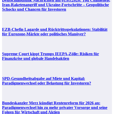
Deutschlandfunk Nachrichten am 01.03.2026: Tod Chameneis,
Iran-Raketenangriff und Ukraine-Fortschritte – Geopolitische
Schocks und Chancen für Investoren
EZB-Chefin Lagarde und Rücktrittsspekulationen: Stabilität
für Eurozone-Märkte oder politisches Manöver?
Supreme Court kippt Trumps IEEPA-Zölle: Risiken für
Finanzkrise und globale Handelsaktien
SPD-Gesundheitsabgabe auf Miete und Kapital:
Paradigmenwechsel oder Belastung für Investoren?
Bundeskanzler Merz kündigt Rentenreform für 2026 an:
Paradigmenwechsel hin zu mehr privater Vorsorge und seine
Folgen für Wirtschaft und Aktien