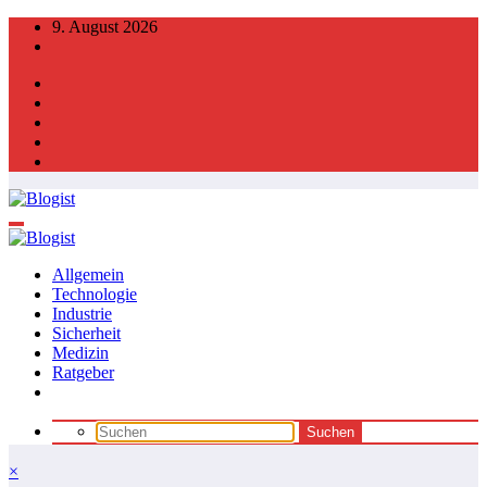
Zum
9. August 2026
Inhalt
springen
Allgemein
Technologie
Industrie
Sicherheit
Medizin
Ratgeber
×