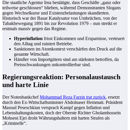
Die staatliche Agentur Irna bestätigte, dass Geschäfte „ganz oder
teilweise geschlossen“ blieben, während Demonstranten Slogans
gegen Wechselkurse und Existenzbelastungen skandierten.
Historisch war der Basar Katalysator von Umbrüchen, von der
Tabakbewegung 1891 bis zur Revolution 1979 – nun streikt er
erstmals massiv gegen das Regime.
Hyperinflation
frisst Einkommen und Ersparnisse, verteuert
den Alltag und ruiniert Betriebe.
Sanktionen im Atomkontext verschärfen den Druck auf die
gesamte Wirtschaft.
Händler von Importgütern sind am stärksten betroffen, da
Preisschwankungen unkontrollierbar sind.
Regierungsreaktion: Personalaustausch
und harte Linie
Der Notenbankchef
Mohammad Reza Farzin trat zurück
, ersetzt
durch den Ex-Wirtschaftsminister Abdolnaser Hemmati. Präsident
Massud Peseschkian versprach Kampf gegen Inflation und
Lebenshaltungskosten, doch der Oberste Richter Gholamhossein
Mohseni Ejei droht Währungshaltern mit harten Strafen als
„Kriminelle“.