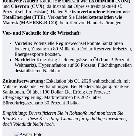
Konkrete Aktien:
Kaufen Sie
Ölriesen wie ExxonMobil (XOM)
und
Chevron (CVX)
, da Instabilität Ölpreise treibt (aktuell +5
Prozent seit Proteststart). Halten Sie
iranverbundene Firmen wie
TotalEnergies (TTE)
. Verkaufen Sie
Lieferkettenaktien wie
Maersk (MAERSK-B.CO)
, betroffen von Handelsstörungen.
Vor- und Nachteile für die Wirtschaft:
Vorteile:
Potenzielle Regimewechsel könnte Sanktionen
lockern, Zugang zu 80 Milliarden Dollar Reserven freisetzen,
Energieexporte boosten.
Nachteile:
Kurzfristig Lieferengpässe in Öl (Iran: 3 Prozent
Weltmarkt), Hyperinflation auf 60 Prozent, Flüchtlingswellen
destabilisieren Nachbarn.
Zukunftserwartung:
Eskalation bis Q1 2026 wahrscheinlich, mit
Militäreinsatz oder Verhandlungen. Bei Niederschlagung: Stärkere
Sanktionen, Öl über 100 Dollar. Bei Erfolg der Proteste:
Übergangsregierung, Marktreformen bis 2027, aber
Bürgerkriegsszenario 30 Prozent Risiko.
Empfehlung: Diversifizieren Sie in Rohstoffe und monitoren Sie
Rial-Kurse – diese Krise birgt Chancen für geduldige Investoren,
doch Volatilität bleibt hoch.