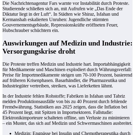
Die Nachrichtenagentur Fars warnte vor Instabilität durch Proteste.
Studierende schließen sich an, mit Aufrufen wie „Das Ende der
Diktatur liegt in der Luft“. In Städten wie Shiraz, Isfahan und
Kermanshah eskalierten Unruhen: Jugendliche stürmten
Gouvernementsgebäude, Repressionskräfte eröffneten Feuer,
Hubschrauber schüchtern ein.
Auswirkungen auf Medizin und Industrie:
Versorgungskrise droht
Die Proteste treffen Medizin und Industrie hart. Importabhängigkeit
für Medikamente und Maschinen explodiert durch Währungsverfall:
Preise für Importmedikamente steigen um 70-100 Prozent, basierend
auf früheren Krisenphasen. Basarhändler, die Pharmazeutika und
Industriegüter vertreiben, streiken, was Lieferketten lähmt.
In der Industrie fehlen Rohstoffe; Fabriken in Isfahan und Tabriz
melden Produktionsausfälle von bis zu 40 Prozent durch fehlende
Fremdwährung. Statistiken aus 2025 zeigen, dass die Inflation bei
45 Prozent liegt, mit Spitzen in Importsektoren. Fallstudie:
Elektronikimporteure schalteten offline, um Verluste zu minimieren
– ein Muster, das sich auf Medizin und Schwermaschinen ausbreitet.
Medizin: Engpässe bei Insulin und Chemotherapeutika durch