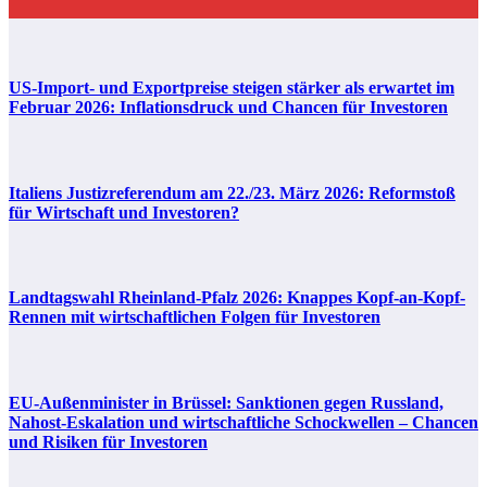
US-Import- und Exportpreise steigen stärker als erwartet im
Februar 2026: Inflationsdruck und Chancen für Investoren
Italiens Justizreferendum am 22./23. März 2026: Reformstoß
für Wirtschaft und Investoren?
Landtagswahl Rheinland-Pfalz 2026: Knappes Kopf-an-Kopf-
Rennen mit wirtschaftlichen Folgen für Investoren
EU-Außenminister in Brüssel: Sanktionen gegen Russland,
Nahost-Eskalation und wirtschaftliche Schockwellen – Chancen
und Risiken für Investoren