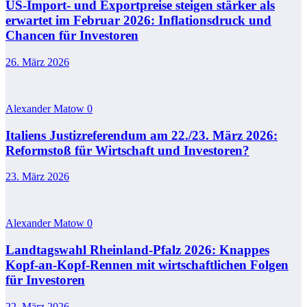
US-Import- und Exportpreise steigen stärker als
erwartet im Februar 2026: Inflationsdruck und
Chancen für Investoren
26. März 2026
Alexander Matow
0
Italiens Justizreferendum am 22./23. März 2026:
Reformstoß für Wirtschaft und Investoren?
23. März 2026
Alexander Matow
0
Landtagswahl Rheinland-Pfalz 2026: Knappes
Kopf-an-Kopf-Rennen mit wirtschaftlichen Folgen
für Investoren
22. März 2026