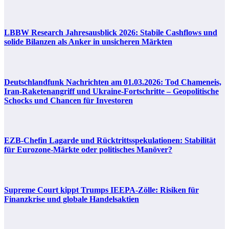
LBBW Research Jahresausblick 2026: Stabile Cashflows und
solide Bilanzen als Anker in unsicheren Märkten
Deutschlandfunk Nachrichten am 01.03.2026: Tod Chameneis,
Iran-Raketenangriff und Ukraine-Fortschritte – Geopolitische
Schocks und Chancen für Investoren
EZB-Chefin Lagarde und Rücktrittsspekulationen: Stabilität
für Eurozone-Märkte oder politisches Manöver?
Supreme Court kippt Trumps IEEPA-Zölle: Risiken für
Finanzkrise und globale Handelsaktien