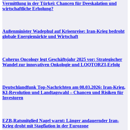
Vermittlung in der Türkei: Chancen für Deeskalation und
wirtschaftliche Erholung?
Außenminister Wadephul auf Krisenreise: Iran-Krieg bedroht
globale Energiemärkte und Wirtschaft
Coherus Oncology legt Geschäftsjahr 2025 vor: Strategischer
Wandel zur innovativen Onkologie und LOQTORZI-Erfolg
Deutschlandfunk Top-Nachrichten am 08.03.2026: Iran-Krieg,
KI-Revolution und Landtagswahl – Chancen und Risiken für
Investoren
EZB-Ratsmitglied Nagel warnt: Länger andauernder Iran-
Krieg droht mit Stagflation in der Eurozone