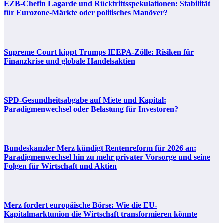
EZB-Chefin Lagarde und Rücktrittsspekulationen: Stabilität
für Eurozone-Märkte oder politisches Manöver?
Supreme Court kippt Trumps IEEPA-Zölle: Risiken für
Finanzkrise und globale Handelsaktien
SPD-Gesundheitsabgabe auf Miete und Kapital:
Paradigmenwechsel oder Belastung für Investoren?
Bundeskanzler Merz kündigt Rentenreform für 2026 an:
Paradigmenwechsel hin zu mehr privater Vorsorge und seine
Folgen für Wirtschaft und Aktien
Merz fordert europäische Börse: Wie die EU-
Kapitalmarktunion die Wirtschaft transformieren könnte