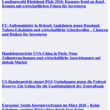
Landtagswahl Rheinland-Pfalz 2026: Knappes Kopf-an-Kopf-
Rennen mit wirtschaftlichen Folgen für Investoren
EU-Außenminister in Brüssel: Sanktionen gegen Russland,
Nahost-Eskalation und wirtschaftliche Schockwellen – Chancen
und Risiken für Investoren
Handelsgespräche USA-China in Paris: Neue
Zolluntersuchungen und wirtschaftliche Auswirkungen auf
globale Märkte
US-Bundesgericht stoppt DOJ-Vorladungen gegen die Federal
Reserve: Ein Schlag für die Unabhängigkeit der Zentralbank
Eurozone: Sentix-Investorvertrauen im März 2026 – Keine
Erholung, sondern Rückschlag durch Iran-Krieg