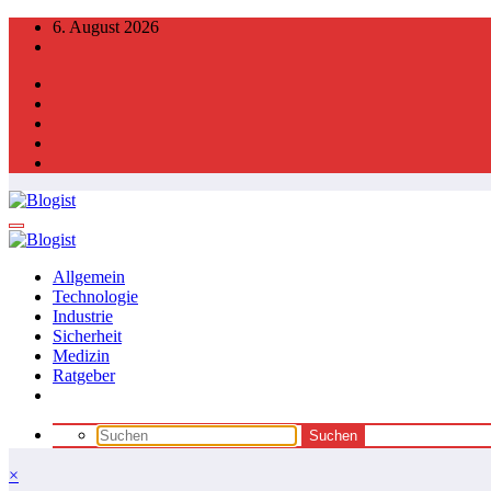
Zum
6. August 2026
Inhalt
springen
Allgemein
Technologie
Industrie
Sicherheit
Medizin
Ratgeber
×