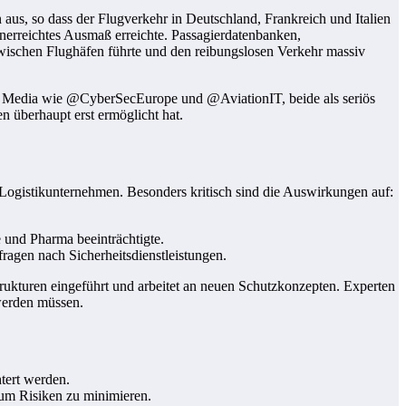
us, so dass der Flugverkehr in Deutschland, Frankreich und Italien
 unerreichtes Ausmaß erreichte. Passagierdatenbanken,
wischen Flughäfen führte und den reibungslosen Verkehr massiv
ial Media wie @CyberSecEurope und @AviationIT, beide als seriös
n überhaupt erst ermöglicht hat.
 Logistikunternehmen. Besonders kritisch sind die Auswirkungen auf:
 und Pharma beeinträchtigte.
agen nach Sicherheitsdienstleistungen.
strukturen eingeführt und arbeitet an neuen Schutzkonzepten. Experten
werden müssen.
tert werden.
um Risiken zu minimieren.