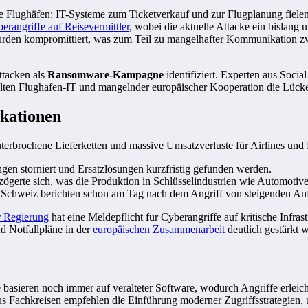
Flughäfen: IT-Systeme zum Ticketverkauf und zur Flugplanung fielen a
erangriffe auf Reisevermittler
, wobei die aktuelle Attacke ein bislang
wurden kompromittiert, was zum Teil zu mangelhafter Kommunikation z
tacken als
Ransomware-Kampagne
identifiziert. Experten aus Soc
 alten Flughafen-IT und mangelnder europäischer Kooperation die Lücke
ikationen
nterbrochene Lieferketten und massive Umsatzverluste für Airlines und
n storniert und Ersatzlösungen kurzfristig gefunden werden.
gerte sich, was die Produktion in Schlüsselindustrien wie Automotive
chweiz berichten schon am Tag nach dem Angriff von steigenden Anfr
 Regierung
hat eine Meldepflicht für Cyberangriffe auf kritische Infra
 Notfallpläne in der
europäischen Zusammenarbeit
deutlich gestärkt 
basieren noch immer auf veralteter Software, wodurch Angriffe erleich
 Fachkreisen empfehlen die Einführung moderner Zugriffsstrategien, 