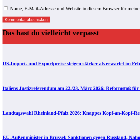
Name, E-Mail-Adresse und Website in diesem Browser für meine
Das hast du vielleicht verpasst
US-Import- und Exportpreise steigen stärker als erwartet im Fe
Italiens Justizreferendum am 22./23. März 2026: Reformstoß für
Landtagswahl Rheinland-Pfalz 2026: Knappes Kopf-an-Kopf-Renn
EU-Außenminister in Brüssel: Sanktionen gegen Russland, Nahos