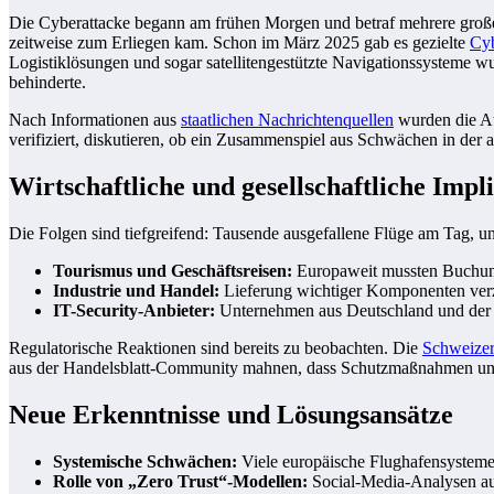
Die Cyberattacke begann am frühen Morgen und betraf mehrere große 
zeitweise zum Erliegen kam. Schon im März 2025 gab es gezielte
Cyb
Logistiklösungen und sogar satellitengestützte Navigationssysteme 
behinderte.
Nach Informationen aus
staatlichen Nachrichtenquellen
wurden die At
verifiziert, diskutieren, ob ein Zusammenspiel aus Schwächen in der
Wirtschaftliche und gesellschaftliche Impl
Die Folgen sind tiefgreifend: Tausende ausgefallene Flüge am Tag, u
Tourismus und Geschäftsreisen:
Europaweit mussten Buchunge
Industrie und Handel:
Lieferung wichtiger Komponenten verzö
IT-Security-Anbieter:
Unternehmen aus Deutschland und der S
Regulatorische Reaktionen sind bereits zu beobachten. Die
Schweizer
aus der Handelsblatt-Community mahnen, dass Schutzmaßnahmen und
Neue Erkenntnisse und Lösungsansätze
Systemische Schwächen:
Viele europäische Flughafensysteme 
Rolle von „Zero Trust“-Modellen:
Social-Media-Analysen aus