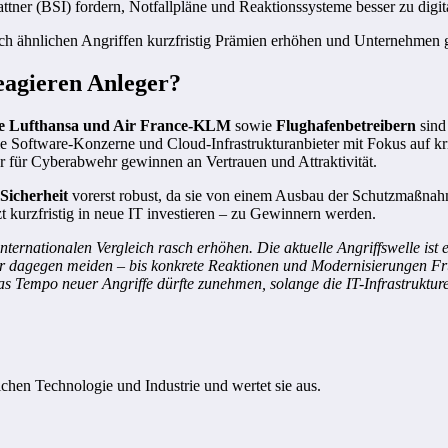
tner (BSI) fordern, Notfallpläne und Reaktionssysteme besser zu digita
ch ähnlichen Angriffen kurzfristig Prämien erhöhen und Unternehmen
reagieren Anleger?
ie Lufthansa und Air France-KLM
sowie
Flughafenbetreibern
sind
 Software-Konzerne und Cloud-Infrastrukturanbieter mit Fokus auf krit
er für Cyberabwehr gewinnen an Vertrauen und Attraktivität.
Sicherheit
vorerst robust, da sie von einem Ausbau der Schutzmaßnahm
tzt kurzfristig in neue IT investieren – zu Gewinnern werden.
ternationalen Vergleich rasch erhöhen. Die aktuelle Angriffswelle ist e
er dagegen meiden – bis konkrete Reaktionen und Modernisierungen Frü
s Tempo neuer Angriffe dürfte zunehmen, solange die IT-Infrastruktur
ichen Technologie und Industrie und wertet sie aus.