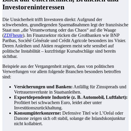
Investoreninteressen
Die Unsicherheit trifft Investoren direkt: Aufgrund der
schwebenden, grundlegenden Sparmaßnahmen legt der französische
Staat nun „die Verantwortung oder das Chaos“ auf die Waage
(
ZDFheute
). Im Finanzsektor rücken die Großbanken wie BNP
Paribas, Société Générale und Crédit Agricole besonders ins Visier.
Deren Anleihen und Aktien reagieren meist sehr sensibel auf
politische Instabilität – kurzfristige Kursabschläge sind bereits
sichtbar.
Beispiele aus der Vergangenheit zeigen, dass von politischen
Verwerfungen vor allem folgende Branchen besonders betroffen
sind:
Versicherungen und Banken:
Anfällig für Zinsspreads und
Vertrauensverluste in Staatsanleihen.
Exportdependente Industrie (z. B. Automobil, Luftfahrt):
Profitiert bei schwachem Euro, leidet aber unter
Investitionszurückhaltung.
Konsumgüterkonzerne:
Defensive Titel wie L’Oréal oder
Danone zeigen sich oft stabil, solange die Inlandskonjunktur
nicht kollabiert.