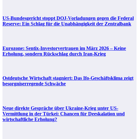
US-Bundesgericht stoppt DOJ-Vorladungen gegen die Federal
Reserve: Ein Schlag für die Unabhängigkeit der Zentralbank
Eurozone: Sentix-Investorvertrauen im März 2026 – Keine
Erholung, sondern Rückschlag durch Iran-Krieg
Ostdeutsche Wirtschaft stagniert: Das Ifo-Geschäftsklima zeigt
besorgniserregende Schwäche
Neue direkte Gespräche über Ukraine-Krieg unter US-
Vermittlung in der Türkei: Chancen für Deeskalation und
wirtschaftliche Erholung?