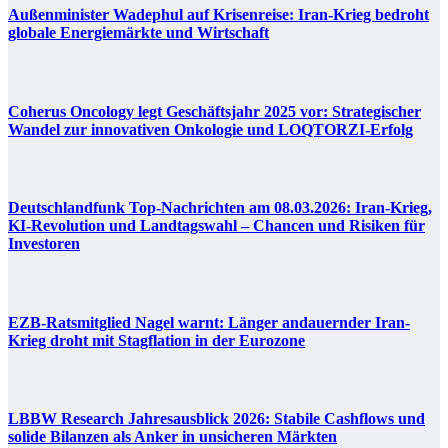
Außenminister Wadephul auf Krisenreise: Iran-Krieg bedroht
globale Energiemärkte und Wirtschaft
Coherus Oncology legt Geschäftsjahr 2025 vor: Strategischer
Wandel zur innovativen Onkologie und LOQTORZI-Erfolg
Deutschlandfunk Top-Nachrichten am 08.03.2026: Iran-Krieg,
KI-Revolution und Landtagswahl – Chancen und Risiken für
Investoren
EZB-Ratsmitglied Nagel warnt: Länger andauernder Iran-
Krieg droht mit Stagflation in der Eurozone
LBBW Research Jahresausblick 2026: Stabile Cashflows und
solide Bilanzen als Anker in unsicheren Märkten