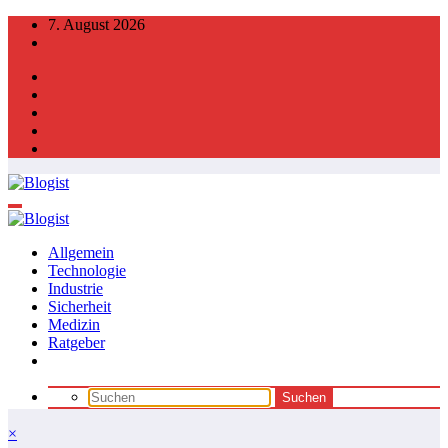
Zum
7. August 2026
Inhalt
springen
Allgemein
Technologie
Industrie
Sicherheit
Medizin
Ratgeber
×