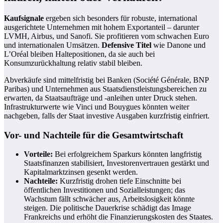
Kaufsignale
ergeben sich besonders für robuste, international
ausgerichtete Unternehmen mit hohem Exportanteil – darunter
LVMH, Airbus, und Sanofi. Sie profitieren vom schwachen Euro
und internationalen Umsätzen.
Defensive Titel
wie Danone und
L’Oréal bleiben Haltepositionen, da sie auch bei
Konsumzurückhaltung relativ stabil bleiben.
Abverkäufe sind mittelfristig bei Banken (Société Générale, BNP
Paribas) und Unternehmen aus Staatsdienstleistungsbereichen zu
erwarten, da Staatsaufträge und -anleihen unter Druck stehen.
Infrastrukturwerte wie Vinci und Bouygues könnten weiter
nachgeben, falls der Staat investive Ausgaben kurzfristig einfriert.
Vor- und Nachteile für die Gesamtwirtschaft
Vorteile:
Bei erfolgreichem Sparkurs könnten langfristig
Staatsfinanzen stabilisiert, Investorenvertrauen gestärkt und
Kapitalmarktzinsen gesenkt werden.
Nachteile:
Kurzfristig drohen tiefe Einschnitte bei
öffentlichen Investitionen und Sozialleistungen; das
Wachstum fällt schwächer aus, Arbeitslosigkeit könnte
steigen. Die politische Dauerkrise schädigt das Image
Frankreichs und erhöht die Finanzierungskosten des Staates.