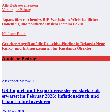
Alle Beiträge anzeigen
Vorheriger Beitrag
Japans überraschendes BIP-Wachstum: Wirtschaftlicher
Höhenflug und politische Unsicherheit im Fokus
Nächster Beitrag
Gezielter Angriff auf die Druschba-Pipeline in Briansk: Neue
Risiko- und Ertragsszenarien für Russlands Ölsektor
Ähnliche Beiträge
Alexander Matow
0
US-Import- und Exportpreise steigen stärker als
erwartet im Februar 2026: Inflationsdruck und
Chancen für Investoren
26. März 2026