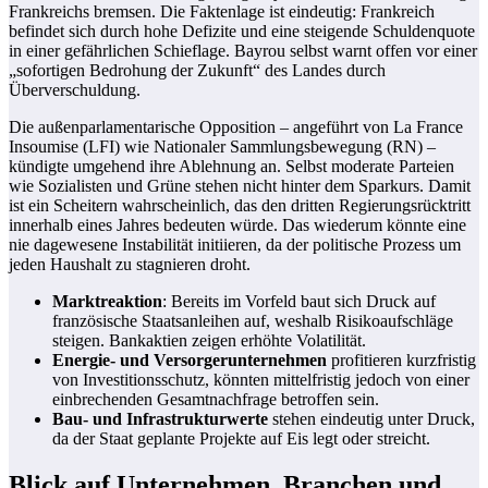
Frankreichs bremsen. Die Faktenlage ist eindeutig: Frankreich
befindet sich durch hohe Defizite und eine steigende Schuldenquote
in einer gefährlichen Schieflage. Bayrou selbst warnt offen vor einer
„sofortigen Bedrohung der Zukunft“ des Landes durch
Überverschuldung.
Die außenparlamentarische Opposition – angeführt von La France
Insoumise (LFI) wie Nationaler Sammlungsbewegung (RN) –
kündigte umgehend ihre Ablehnung an. Selbst moderate Parteien
wie Sozialisten und Grüne stehen nicht hinter dem Sparkurs. Damit
ist ein Scheitern wahrscheinlich, das den dritten Regierungsrücktritt
innerhalb eines Jahres bedeuten würde. Das wiederum könnte eine
nie dagewesene Instabilität initiieren, da der politische Prozess um
jeden Haushalt zu stagnieren droht.
Marktreaktion
: Bereits im Vorfeld baut sich Druck auf
französische Staatsanleihen auf, weshalb Risikoaufschläge
steigen. Bankaktien zeigen erhöhte Volatilität.
Energie- und Versorgerunternehmen
profitieren kurzfristig
von Investitionsschutz, könnten mittelfristig jedoch von einer
einbrechenden Gesamtnachfrage betroffen sein.
Bau- und Infrastrukturwerte
stehen eindeutig unter Druck,
da der Staat geplante Projekte auf Eis legt oder streicht.
Blick auf Unternehmen, Branchen und