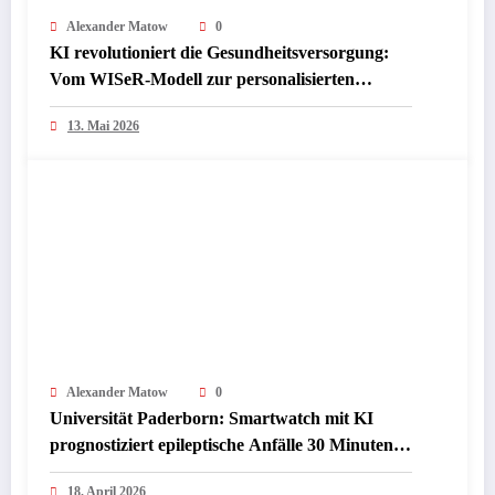
Alexander Matow
0
KI revolutioniert die Gesundheitsversorgung:
Vom WISeR-Modell zur personalisierten
Medizin – Medicare testet ambitionierte
13. Mai 2026
Kostenkontrolle
Alexander Matow
0
Universität Paderborn: Smartwatch mit KI
prognostiziert epileptische Anfälle 30 Minuten
im Voraus – Revolution für Arbeitsschutz und
18. April 2026