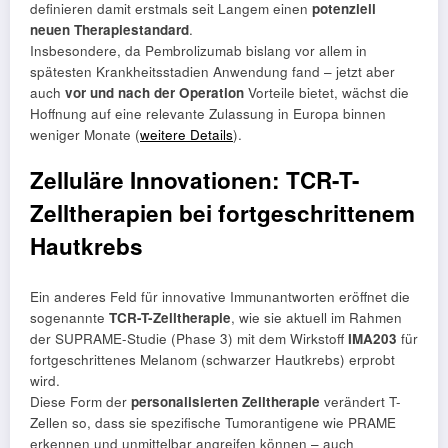
definieren damit erstmals seit Langem einen
potenziell
neuen Therapiestandard
.
Insbesondere, da Pembrolizumab bislang vor allem in
spätesten Krankheitsstadien Anwendung fand – jetzt aber
auch
vor und nach der Operation
Vorteile bietet, wächst die
Hoffnung auf eine relevante Zulassung in Europa binnen
weniger Monate (
weitere Details
).
Zelluläre Innovationen: TCR-T-
Zelltherapien bei fortgeschrittenem
Hautkrebs
Ein anderes Feld für innovative Immunantworten eröffnet die
sogenannte
TCR-T-Zelltherapie
, wie sie aktuell im Rahmen
der SUPRAME-Studie (Phase 3) mit dem Wirkstoff
IMA203
für
fortgeschrittenes Melanom (schwarzer Hautkrebs) erprobt
wird.
Diese Form der
personalisierten Zelltherapie
verändert T-
Zellen so, dass sie spezifische Tumorantigene wie PRAME
erkennen und unmittelbar angreifen können – auch