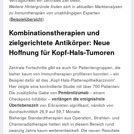
Verträglichkeit ein zentrales Ziel bleibt.
Weitere Hintergründe finden sich in aktuellen Marktanalysen
zu Immuntherapien von unabhängigen Experten
(
Beispielübersicht
).
Kombinationstherapien und
zielgerichtete Antikörper: Neue
Hoffnung für Kopf-Hals-Tumoren
Zentrale Fortschritte gibt es auch für Patientengruppen, die
bisher kaum von Immuntherapien profitieren konnten – ein
Beispiel dafür ist das „Kopf-Hals-Plattenepithelkarzinom“.
Hier zeigte eine kontrollierte Studie mit über 700 Patienten:
Die zusätzliche Gabe von
Pembrolizumab
– einem
Checkpoint-Inhibitor –
verlängert die ereignisfreie
Überlebenszeit
von Erkrankten signifikant, nämlich von
durchschnittlich 26,9 auf 59,7 Monate.
Bisherige Standardtherapien aus Operation, Strahlen- und
Chemoradiotherapie hatten sich in diesem Bereich rund
zwanzig Jahre kaum weiterentwickelt. Die neuen Resultate