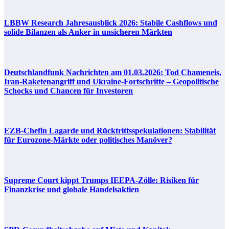
LBBW Research Jahresausblick 2026: Stabile Cashflows und
solide Bilanzen als Anker in unsicheren Märkten
Deutschlandfunk Nachrichten am 01.03.2026: Tod Chameneis,
Iran-Raketenangriff und Ukraine-Fortschritte – Geopolitische
Schocks und Chancen für Investoren
EZB-Chefin Lagarde und Rücktrittsspekulationen: Stabilität
für Eurozone-Märkte oder politisches Manöver?
Supreme Court kippt Trumps IEEPA-Zölle: Risiken für
Finanzkrise und globale Handelsaktien