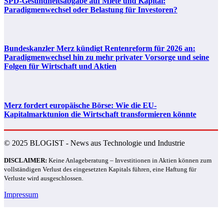
SPD-Gesundheitsabgabe auf Miete und Kapital:
Paradigmenwechsel oder Belastung für Investoren?
Bundeskanzler Merz kündigt Rentenreform für 2026 an:
Paradigmenwechsel hin zu mehr privater Vorsorge und seine
Folgen für Wirtschaft und Aktien
Merz fordert europäische Börse: Wie die EU-
Kapitalmarktunion die Wirtschaft transformieren könnte
© 2025 BLOGIST - News aus Technologie und Industrie
DISCLAIMER:
Keine Anlageberatung – Investitionen in Aktien können zum
vollständigen Verlust des eingesetzten Kapitals führen, eine Haftung für
Verluste wird ausgeschlossen.
Impressum