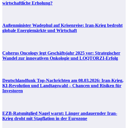
wirtschaftliche Erholung?
Außenminister Wadephul auf Krisenreise: Iran-Krieg bedroht
globale Energiemärkte und Wirtschaft
Coherus Oncology legt Geschäftsjahr 2025 vor: Strategischer
Wandel zur innovativen Onkologie und LOQTORZI-Erfolg
Deutschlandfunk Top-Nachrichten am 08.03.2026: Iran-Krieg,
KI-Revolution und Landtagswahl – Chancen und Risiken für
Investoren
EZB-Ratsmitglied Nagel warnt: Länger andauernder Iran-
Krieg droht mit Stagflation in der Eurozone