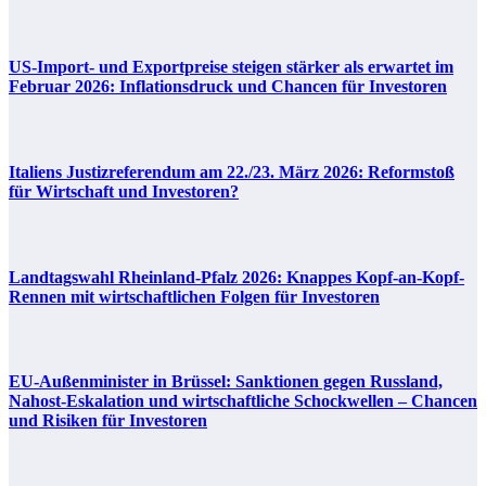
US-Import- und Exportpreise steigen stärker als erwartet im
Februar 2026: Inflationsdruck und Chancen für Investoren
Italiens Justizreferendum am 22./23. März 2026: Reformstoß
für Wirtschaft und Investoren?
Landtagswahl Rheinland-Pfalz 2026: Knappes Kopf-an-Kopf-
Rennen mit wirtschaftlichen Folgen für Investoren
EU-Außenminister in Brüssel: Sanktionen gegen Russland,
Nahost-Eskalation und wirtschaftliche Schockwellen – Chancen
und Risiken für Investoren