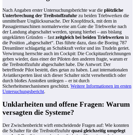
Nach Angaben erster Untersuchungsberichte war die
plötzliche
Unterbrechung der Treibstoffzufuhr
zu beiden Triebwerken die
unmittelbare Unglücksursache. Der Knopfdruck, mit dem in
Passagiermaschinen normalerweise am Gate die Triebwerke nach
der Landung abgeschaltet werden, sprang hierbei – aus bislang
ungeklärten Gründen – fast
zeitgleich bei beiden Triebwerken
in
die Position „abgeschaltet“. Das führte dazu, dass die Boeing 787
Dreamliner schlagartig an Schubkraft verlor und ins Trudeln geriet.
Verwirrung herrschte auch im Cockpit: Die Cockpitaufzeichnungen
geben wieder, dass einer der Piloten den anderen fragte, warum er
die Treibstoffzufuhr abgeschaltet habe. Die Antwort: Der
betreffende Pilot bestritt, dies getan zu haben. Laut internationalen
Aviatikexperten lässt sich dieser Schalter nicht versehentlich oder
durch bloßes Anstoßen umlegen – er ist durch
Sicherheitsmechanismen geschützt.
Weitere Informationen im ersten
Untersuchungsbericht
.
Unklarheiten und offene Fragen: Warum
versagten die Systeme?
Der Zwischenbericht wirft entscheidende Fragen auf: Wie konnten
die Schalter für die Treibstoffzufuhr
quasi gleichzeitig umgelegt